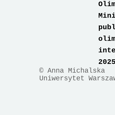
Oli
Min
pub
oli
int
202
© Anna Michalska
Uniwersytet Warsza