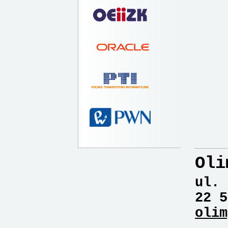
Oli
ul. 
22 5
olim