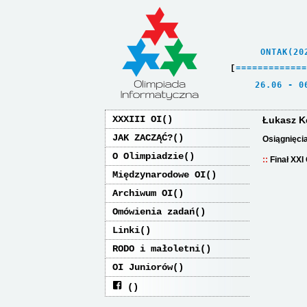
    ONTAK(20
[
=
=
=
=
=
=
=
=
=
=
=
=
=
   26.06 - 0
XXXIII OI
Łukasz 
JAK ZACZĄĆ?
Osiągnięci
O Olimpiadzie
Finał XXI
Międzynarodowe OI
Archiwum OI
Omówienia zadań
Linki
RODO i małoletni
OI Juniorów