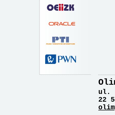
Oli
ul. 
22 5
olim