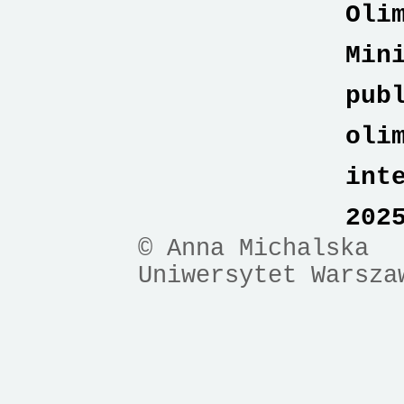
Oli
Min
pub
oli
int
202
© Anna Michalska
Uniwersytet Warsza