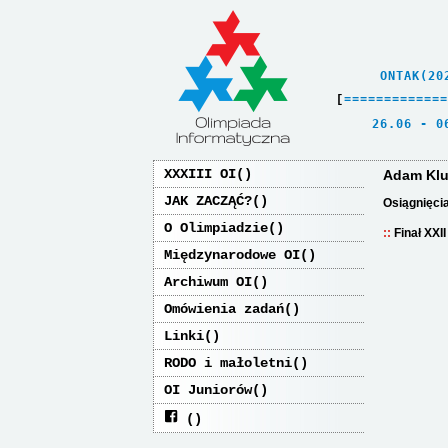
    ONTAK(20
[
=
=
=
=
=
=
=
=
=
=
=
=
=
   26.06 - 0
XXXIII OI
Adam Kl
JAK ZACZĄĆ?
Osiągnięci
O Olimpiadzie
Finał XXI
Międzynarodowe OI
Archiwum OI
Omówienia zadań
Linki
RODO i małoletni
OI Juniorów