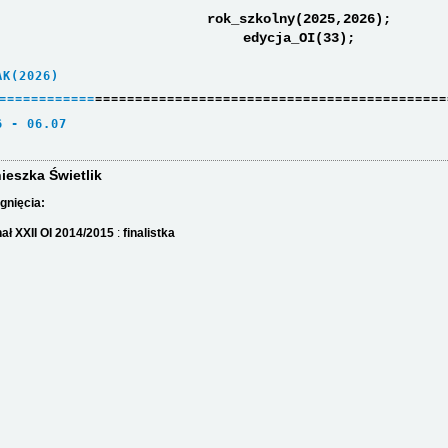
rok_szkolny(2025,2026);
edycja_OI(33);
AK(2026)     
=
=
=
=
=
=
=
=
=
=
=
=
============================================
6 - 06.07    
ieszka Świetlik
gnięcia:
nał XXII OI 2014/2015
:
finalistka