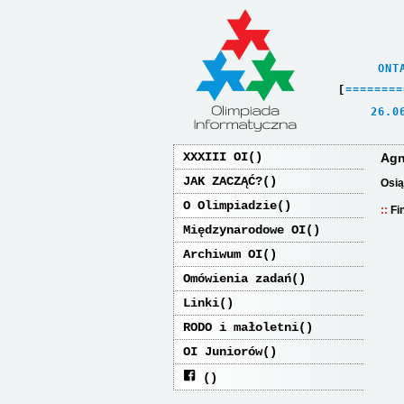
    ONT
[
=
=
=
=
=
=
=
=
   26.0
XXXIII OI
Agn
JAK ZACZĄĆ?
Osią
O Olimpiadzie
Fi
Międzynarodowe OI
Archiwum OI
Omówienia zadań
Linki
RODO i małoletni
OI Juniorów