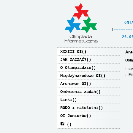
    ONT
[
=
=
=
=
=
=
=
=
   26.0
XXXIII OI
Ant
JAK ZACZĄĆ?
Osią
O Olimpiadzie
Fi
Fi
Międzynarodowe OI
Archiwum OI
Omówienia zadań
Linki
RODO i małoletni
OI Juniorów