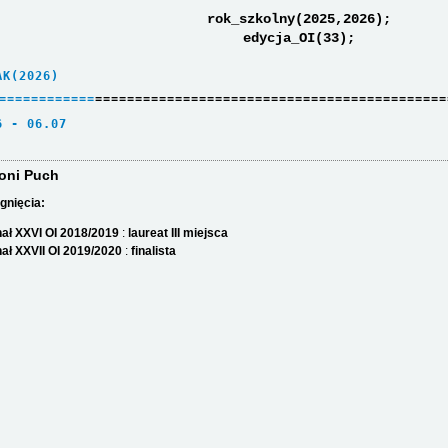
rok_szkolny(2025,2026);
edycja_OI(33);
AK(2026)     
=
=
=
=
=
=
=
=
=
=
=
=
============================================
6 - 06.07    
oni Puch
gnięcia:
nał XXVI OI 2018/2019
:
laureat III miejsca
nał XXVII OI 2019/2020
:
finalista