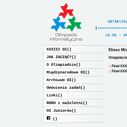
    ONTAK(20
[
=
=
=
=
=
=
=
=
=
=
=
=
=
   26.06 - 0
XXXIII OI
Eliasz Mi
JAK ZACZĄĆ?
Osiągnięci
O Olimpiadzie
Finał XXX
Finał XXX
Międzynarodowe OI
Archiwum OI
Omówienia zadań
Linki
RODO i małoletni
OI Juniorów