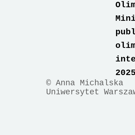
Oli
Min
pub
oli
int
202
© Anna Michalska
Uniwersytet Warsza