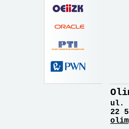
Oli
ul. 
22 5
olim