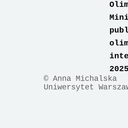
Oli
Min
pub
oli
int
202
© Anna Michalska
Uniwersytet Warsza