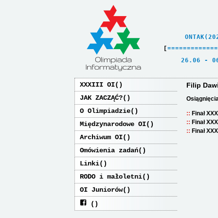
    ONTAK(20
[
=
=
=
=
=
=
=
=
=
=
=
=
=
   26.06 - 0
XXXIII OI
Filip Daw
JAK ZACZĄĆ?
Osiągnięci
O Olimpiadzie
Finał XXX
Finał XXX
Międzynarodowe OI
Finał XXX
Archiwum OI
Omówienia zadań
Linki
RODO i małoletni
OI Juniorów