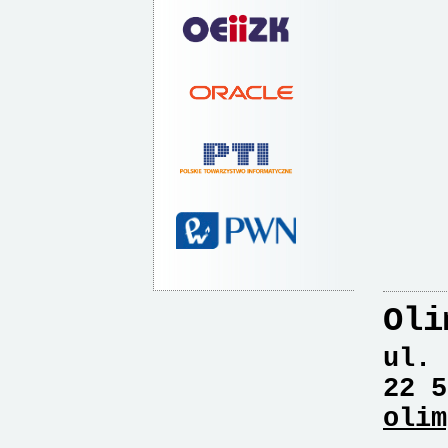
Oli
ul. 
22 5
olim