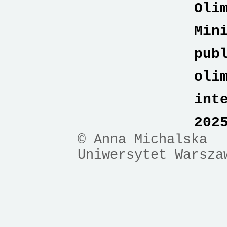
Oli
Min
pub
oli
int
202
© Anna Michalska
Uniwersytet Warsza