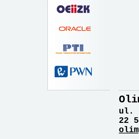
Oli
ul. 
22 5
olim