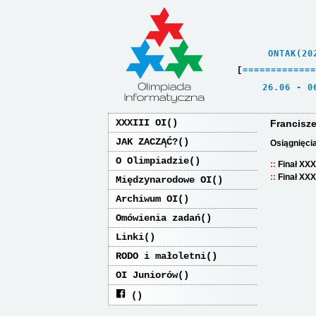
    ONTAK(20
[
=
=
=
=
=
=
=
=
=
=
=
=
=
   26.06 - 0
XXXIII OI
Francisze
JAK ZACZĄĆ?
Osiągnięci
O Olimpiadzie
Finał XXX
Finał XXX
Międzynarodowe OI
Archiwum OI
Omówienia zadań
Linki
RODO i małoletni
OI Juniorów