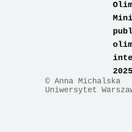
Oli
Min
pub
oli
int
202
© Anna Michalska
Uniwersytet Warsza