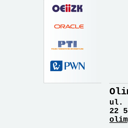
Oli
ul. 
22 5
olim