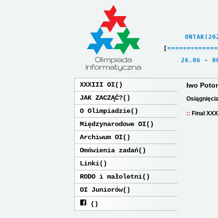
    ONTAK(20
[
=
=
=
=
=
=
=
=
=
=
=
=
=
   26.06 - 0
XXXIII OI
Iwo Poto
JAK ZACZĄĆ?
Osiągnięci
O Olimpiadzie
Finał XXX
Międzynarodowe OI
Archiwum OI
Omówienia zadań
Linki
RODO i małoletni
OI Juniorów