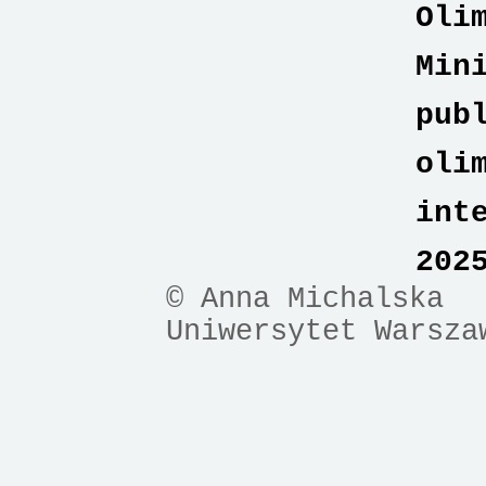
Oli
Min
pub
oli
int
202
© Anna Michalska
Uniwersytet Warsza