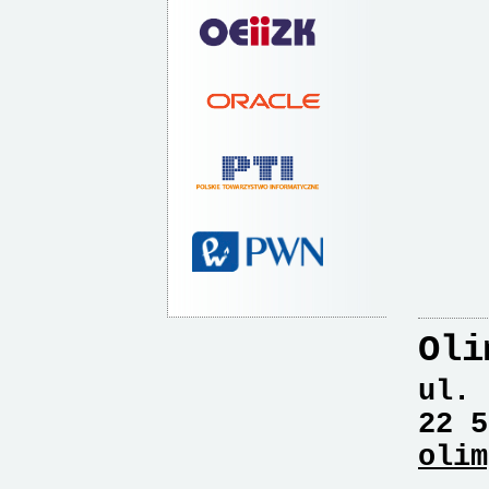
Oli
ul. 
22 5
olim