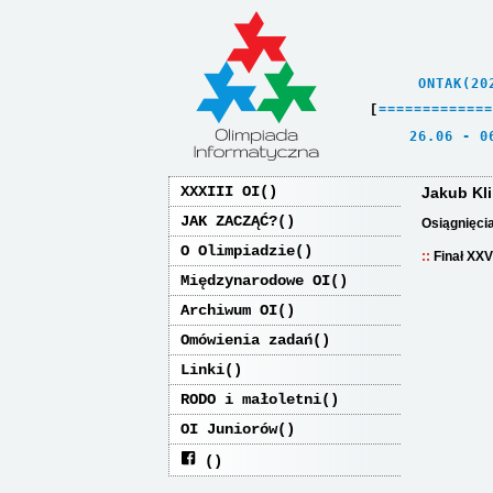
    ONTAK(20
[
=
=
=
=
=
=
=
=
=
=
=
=
=
   26.06 - 0
XXXIII OI
Jakub Kl
JAK ZACZĄĆ?
Osiągnięci
O Olimpiadzie
Finał XXV
Międzynarodowe OI
Archiwum OI
Omówienia zadań
Linki
RODO i małoletni
OI Juniorów