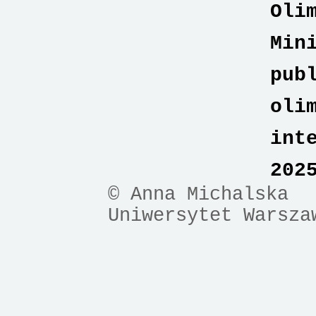
Oli
Min
pub
oli
int
202
© Anna Michalska
Uniwersytet Warsza