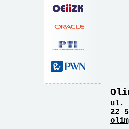
Oli
ul. 
22 5
olim