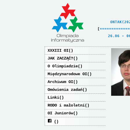
    ONTAK(20
[
=
=
=
=
=
=
=
=
=
=
=
=
=
   26.06 - 0
XXXIII OI
JAK ZACZĄĆ?
O Olimpiadzie
Międzynarodowe OI
Archiwum OI
Omówienia zadań
Linki
RODO i małoletni
OI Juniorów