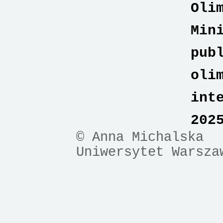
Oli
Min
pub
oli
int
202
© Anna Michalska
Uniwersytet Warsza