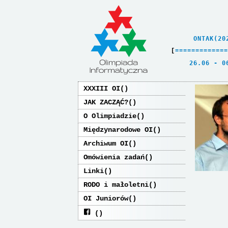
    ONTAK(20
[
=
=
=
=
=
=
=
=
=
=
=
=
=
   26.06 - 0
XXXIII OI
JAK ZACZĄĆ?
O Olimpiadzie
Międzynarodowe OI
Archiwum OI
Omówienia zadań
Linki
RODO i małoletni
OI Juniorów