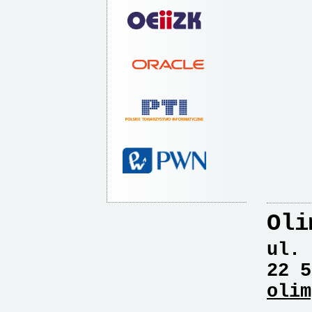
Oli
ul. 
22 5
olim