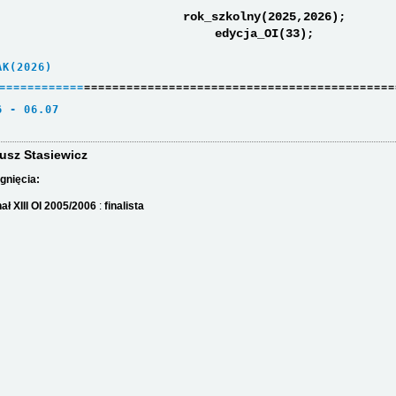
rok_szkolny(2025,2026);
edycja_OI(33);
AK(2026)     
=
=
=
=
=
=
=
=
=
=
=
=
============================================
6 - 06.07    
iusz Stasiewicz
gnięcia:
nał XIII OI 2005/2006
:
finalista