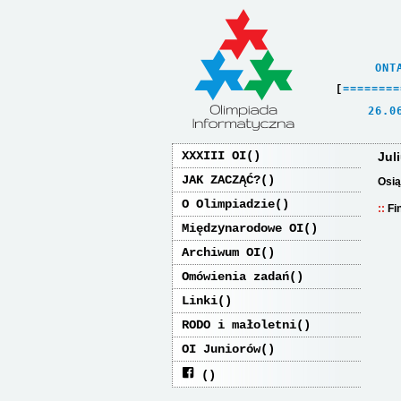
    ONT
[
=
=
=
=
=
=
=
=
   26.0
XXXIII OI
Jul
JAK ZACZĄĆ?
Osią
O Olimpiadzie
Fi
Międzynarodowe OI
Archiwum OI
Omówienia zadań
Linki
RODO i małoletni
OI Juniorów