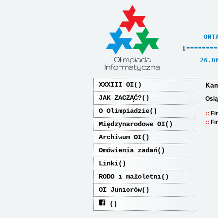
    ONT
[
=
=
=
=
=
=
=
=
   26.0
XXXIII OI
Kam
JAK ZACZĄĆ?
Osią
O Olimpiadzie
Fi
Fi
Międzynarodowe OI
Archiwum OI
Omówienia zadań
Linki
RODO i małoletni
OI Juniorów