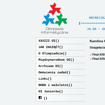
    ONTAK(20
[
=
=
=
=
=
=
=
=
=
=
=
=
=
   26.06 - 0
XXXIII OI
Karolina
JAK ZACZĄĆ?
Osiągnięci
O Olimpiadzie
Finał XXI
Finał XXI
Międzynarodowe OI
Archiwum OI
Omówienia zadań
Linki
RODO i małoletni
OI Juniorów