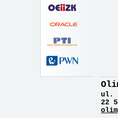
Oli
ul. 
22 5
olim