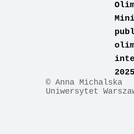
Oli
Min
pub
oli
int
202
© Anna Michalska
Uniwersytet Warsza