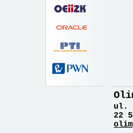
Oli
ul. 
22 5
olim