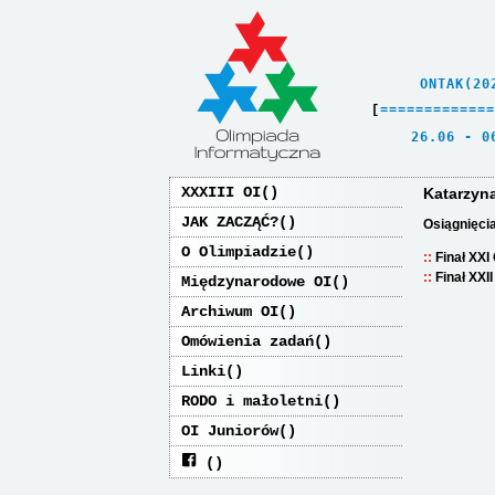
    ONTAK(20
[
=
=
=
=
=
=
=
=
=
=
=
=
=
   26.06 - 0
XXXIII OI
Katarzyn
JAK ZACZĄĆ?
Osiągnięci
O Olimpiadzie
Finał XXI
Finał XXI
Międzynarodowe OI
Archiwum OI
Omówienia zadań
Linki
RODO i małoletni
OI Juniorów