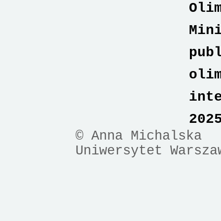
Oli
Min
pub
oli
int
202
© Anna Michalska
Uniwersytet Warsza