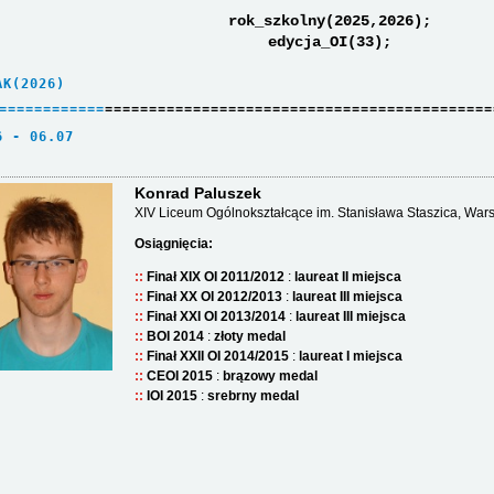
rok_szkolny(2025,2026);
edycja_OI(33);
AK(2026)     
=
=
=
=
=
=
=
=
=
=
=
=
============================================
6 - 06.07    
Konrad Paluszek
XIV Liceum Ogólnokształcące im. Stanisława Staszica, Wa
Osiągnięcia:
Finał XIX OI 2011/2012
:
laureat II miejsca
Finał XX OI 2012/2013
:
laureat III miejsca
Finał XXI OI 2013/2014
:
laureat III miejsca
BOI 2014
:
złoty medal
Finał XXII OI 2014/2015
:
laureat I miejsca
CEOI 2015
:
brązowy medal
IOI 2015
:
srebrny medal