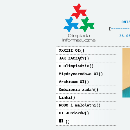
    ONT
[
=
=
=
=
=
=
=
=
   26.0
XXXIII OI
JAK ZACZĄĆ?
O Olimpiadzie
Międzynarodowe OI
Archiwum OI
Omówienia zadań
Linki
RODO i małoletni
OI Juniorów