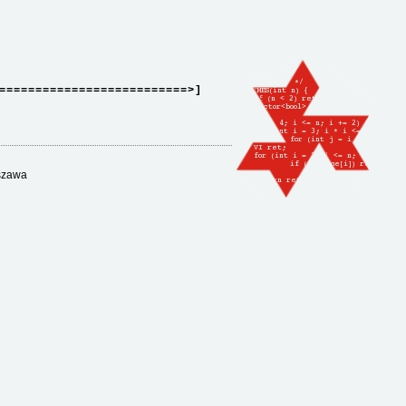
==========================>]
rszawa