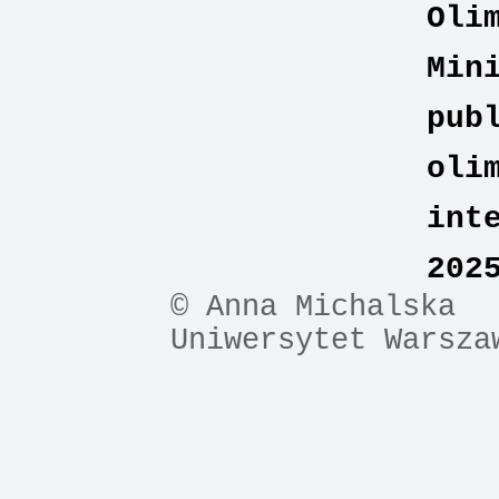
Oli
Min
pub
oli
int
202
© Anna Michalska
Uniwersytet Warsza