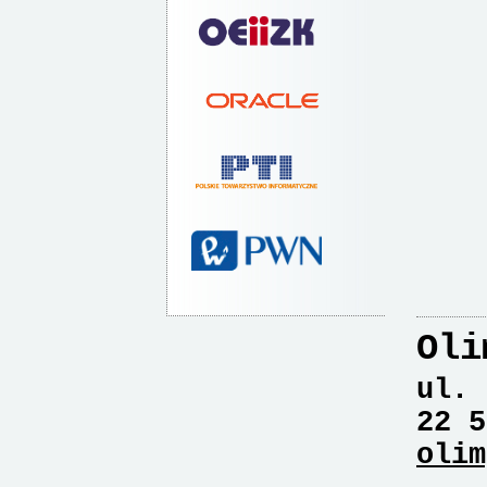
Oli
ul. 
22 5
olim