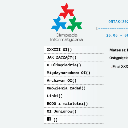
    ONTAK(20
[
=
=
=
=
=
=
=
=
=
=
=
=
=
   26.06 - 0
XXXIII OI
Mateusz 
JAK ZACZĄĆ?
Osiągnięci
O Olimpiadzie
Finał XXX
Międzynarodowe OI
Archiwum OI
Omówienia zadań
Linki
RODO i małoletni
OI Juniorów