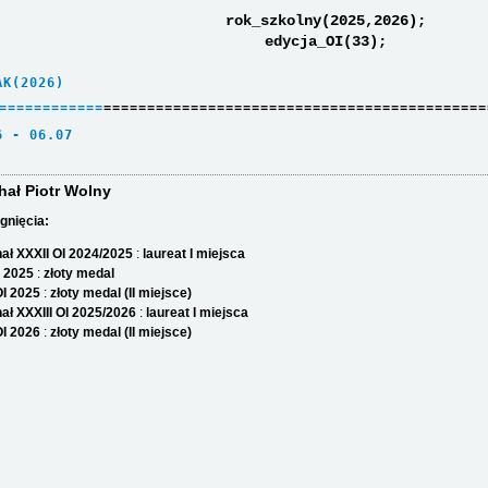
rok_szkolny(2025,2026);
edycja_OI(33);
AK(2026)     
=
=
=
=
=
=
=
=
=
=
=
=
============================================
6 - 06.07    
hał Piotr Wolny
gnięcia:
nał XXXII OI 2024/2025
:
laureat I miejsca
I 2025
:
złoty medal
I 2025
:
złoty medal (II miejsce)
nał XXXIII OI 2025/2026
:
laureat I miejsca
I 2026
:
złoty medal (II miejsce)