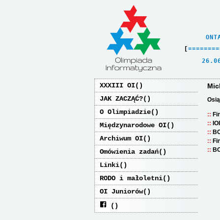
    ONT
[
=
=
=
=
=
=
=
=
   26.0
XXXIII OI
Mic
JAK ZACZĄĆ?
Osią
O Olimpiadzie
Fi
IO
Międzynarodowe OI
BO
Archiwum OI
Fi
BO
Omówienia zadań
Linki
RODO i małoletni
OI Juniorów