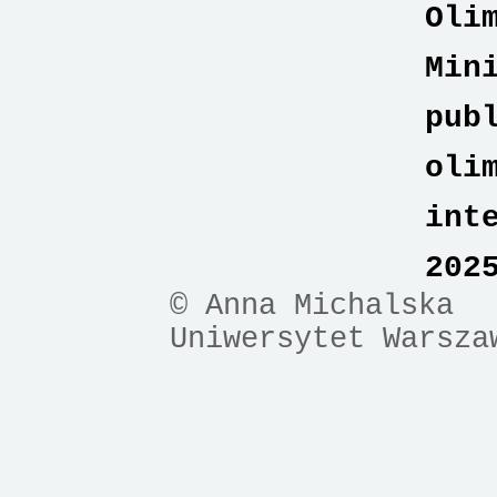
Oli
Min
pub
oli
int
202
© Anna Michalska
Uniwersytet Warsza