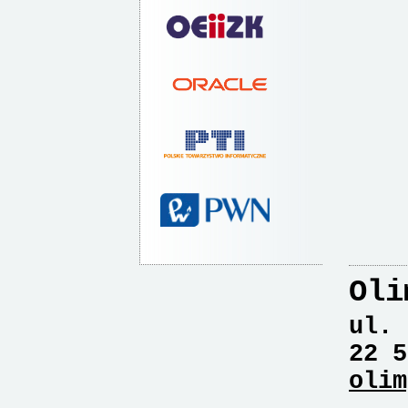
Oli
ul. 
22 5
olim