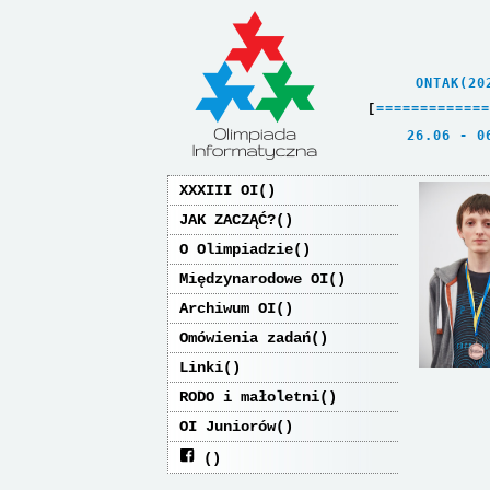
    ONTAK(20
[
=
=
=
=
=
=
=
=
=
=
=
=
=
   26.06 - 0
XXXIII OI
JAK ZACZĄĆ?
O Olimpiadzie
Międzynarodowe OI
Archiwum OI
Omówienia zadań
Linki
RODO i małoletni
OI Juniorów