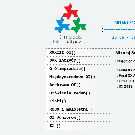
    ONTAK(20
[
=
=
=
=
=
=
=
=
=
=
=
=
=
   26.06 - 0
XXXIII OI
Mikołaj S
JAK ZACZĄĆ?
Osiągnięci
O Olimpiadzie
Finał XXV
Finał XXV
Międzynarodowe OI
CEOI 201
Archiwum OI
IOI 2019
Omówienia zadań
Linki
RODO i małoletni
OI Juniorów