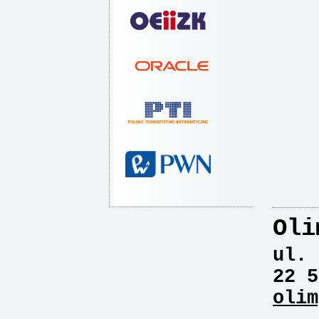
Oli
ul. 
22 5
olim