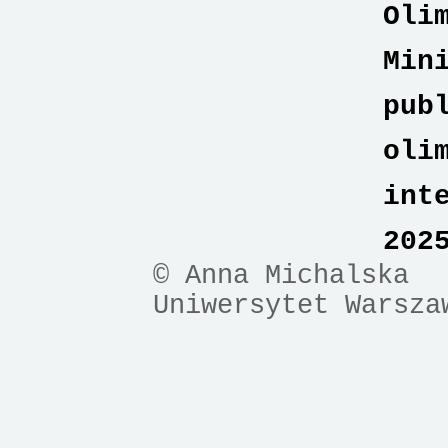
Oli
Min
pub
oli
int
202
© Anna Michalska
Uniwersytet Warsza