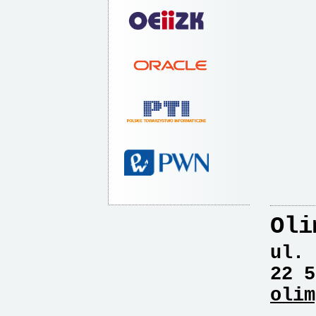
Oli
ul. 
22 5
olim