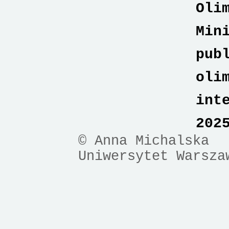
Oli
Min
pub
oli
int
202
© Anna Michalska
Uniwersytet Warsza