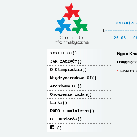
    ONTAK(20
[
=
=
=
=
=
=
=
=
=
=
=
=
=
   26.06 - 0
XXXIII OI
Ngoc Kh
JAK ZACZĄĆ?
Osiągnięci
O Olimpiadzie
Finał XXI
Międzynarodowe OI
Archiwum OI
Omówienia zadań
Linki
RODO i małoletni
OI Juniorów