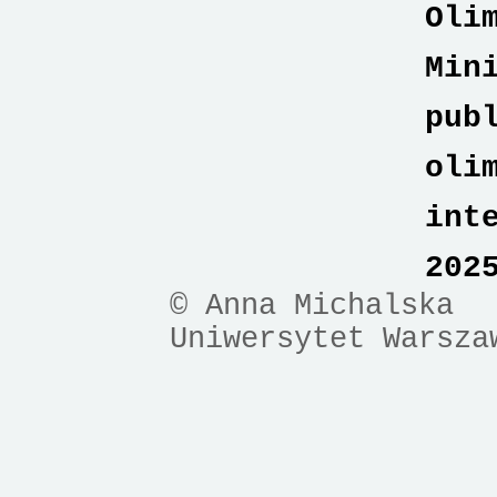
Oli
Min
pub
oli
int
202
© Anna Michalska
Uniwersytet Warsza