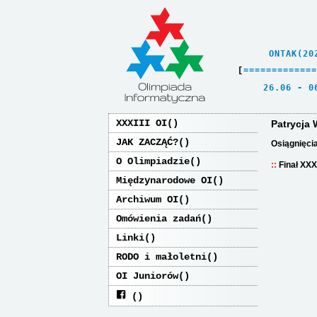
    ONTAK(20
[
=
=
=
=
=
=
=
=
=
=
=
=
=
   26.06 - 0
XXXIII OI
Patrycja
JAK ZACZĄĆ?
Osiągnięci
O Olimpiadzie
Finał XXX
Międzynarodowe OI
Archiwum OI
Omówienia zadań
Linki
RODO i małoletni
OI Juniorów