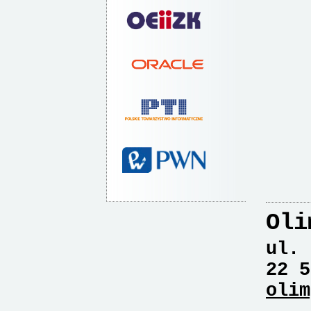
Oli
ul. 
22 5
olim