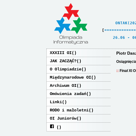
    ONTAK(20
[
=
=
=
=
=
=
=
=
=
=
=
=
=
   26.06 - 0
XXXIII OI
Piotr Das
JAK ZACZĄĆ?
Osiągnięci
O Olimpiadzie
Finał XI 
Międzynarodowe OI
Archiwum OI
Omówienia zadań
Linki
RODO i małoletni
OI Juniorów