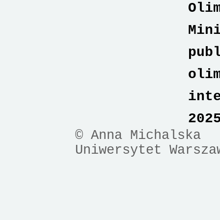
Oli
Min
pub
oli
int
202
© Anna Michalska
Uniwersytet Warsza