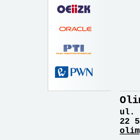
Oli
ul. 
22 5
olim