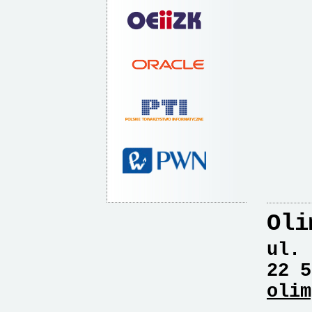
Oli
ul. 
22 5
olim