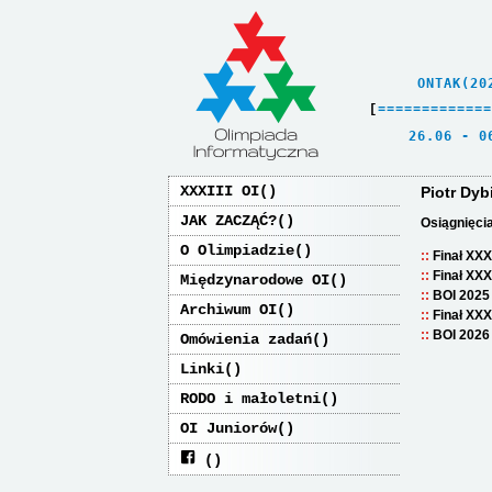
    ONTAK(20
[
=
=
=
=
=
=
=
=
=
=
=
=
=
   26.06 - 0
XXXIII OI
Piotr Dyb
JAK ZACZĄĆ?
Osiągnięci
O Olimpiadzie
Finał XXX
Finał XXX
Międzynarodowe OI
BOI 2025
Archiwum OI
Finał XXX
BOI 2026
Omówienia zadań
Linki
RODO i małoletni
OI Juniorów