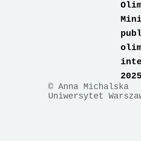
Oli
Min
pub
oli
int
202
© Anna Michalska
Uniwersytet Warsza