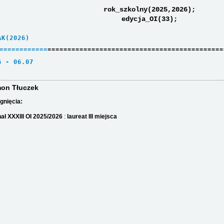
rok_szkolny(2025,2026);
edycja_OI(33);
AK(2026)     
=
=
=
=
=
=
=
=
=
=
=
=
============================================
6 - 06.07    
on Tłuczek
gnięcia:
nał XXXIII OI 2025/2026
:
laureat III miejsca