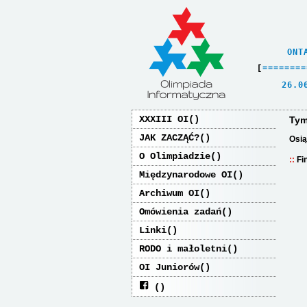
    ONT
[
=
=
=
=
=
=
=
=
   26.0
XXXIII OI
Tym
JAK ZACZĄĆ?
Osią
O Olimpiadzie
Fi
Międzynarodowe OI
Archiwum OI
Omówienia zadań
Linki
RODO i małoletni
OI Juniorów