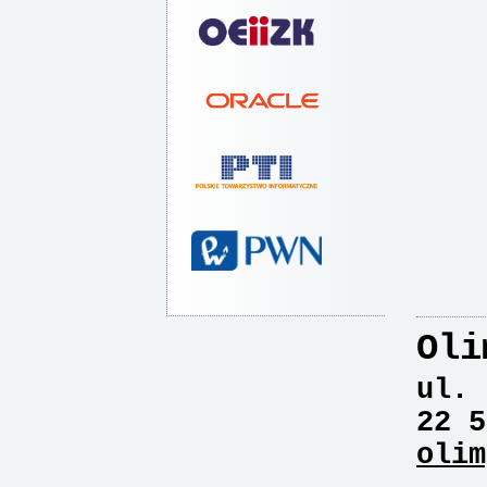
Oli
ul. 
22 5
olim