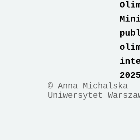
Oli
Min
pub
oli
int
202
© Anna Michalska
Uniwersytet Warsza