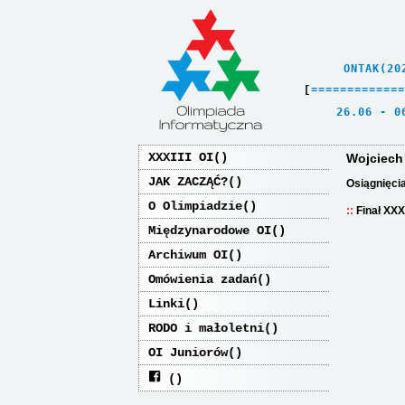
    ONTAK(20
[
=
=
=
=
=
=
=
=
=
=
=
=
=
   26.06 - 0
XXXIII OI
Wojciech
JAK ZACZĄĆ?
Osiągnięci
O Olimpiadzie
Finał XXX
Międzynarodowe OI
Archiwum OI
Omówienia zadań
Linki
RODO i małoletni
OI Juniorów