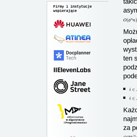
taki
Firmy i instytucje
asym
wspierające
O
(
ϕ
n
n
)
Możn
opła
wyst
ten 
podz
pode
i
∈
X
i
∈
X
Każd
najm
za p
O
(
2
n
/
2