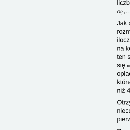
licz
O
(
c
1
⋯
Jak 
rozm
iloc
na k
ten 
się
opła
któr
niż 
Otrz
niec
pier