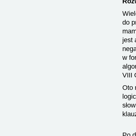
Rozw
Wiel
do p
mamy
jest
nega
w fo
algo
VIII
Oto 
logi
sło
klau
Po d