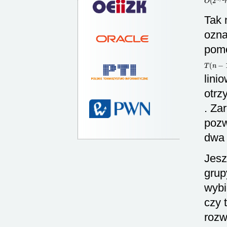
Tak 
ozna
pomo
T
(
n
−
1
)
lini
otrz
. Za
pozw
dwa 
Jesz
grup
wybi
czy 
rozw