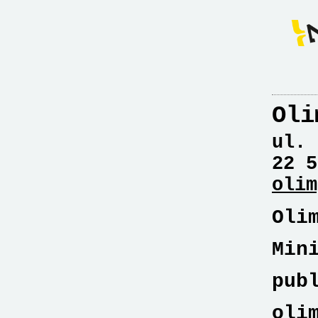
Oli
ul. 
22 5
olim
Oli
Min
pub
oli