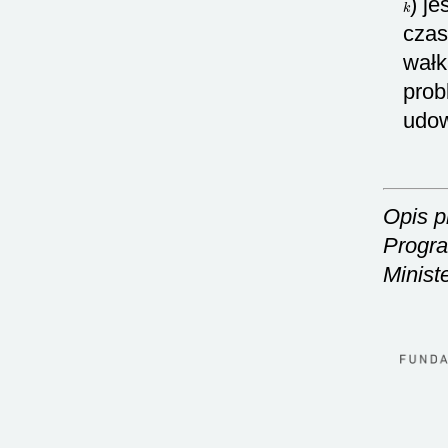
k
) j
czas
wałk
prob
udo
Opis p
Progra
Minist