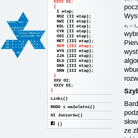
XXVI OI
pocz
I etap
Wyst
ROZ (II etap)
GWI (II etap)
x
1
=
1
KOL (II etap)
CYK (II etap)
wybr
OSI (II etap)
MET (III etap)
Pier
REM (III etap)
wyst
WYS (III etap)
ZJA (III etap)
algo
DLU (III etap)
GRA (III etap)
wbud
ORN (III etap)
rozw
XXV OI
XXIV OI
Szyb
Linki
Bard
RODO i małoletni
podz
OI Juniorów
słow
ze z