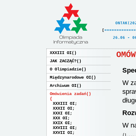
    ONTAK(20
[
=
=
=
=
=
=
=
=
=
=
=
=
=
   26.06 - 0
OMÓW
XXXIII OI
JAK ZACZĄĆ?
Spec
O Olimpiadzie
Międzynarodowe OI
W z
Archiwum OI
spra
Omówienia zadań
dług
XXXIII OI
XXXII OI
Roz
XXXI OI
XXX OI
XXIX OI
W na
XXVIII OI
XXVII OI
{
1
,
…
,
n