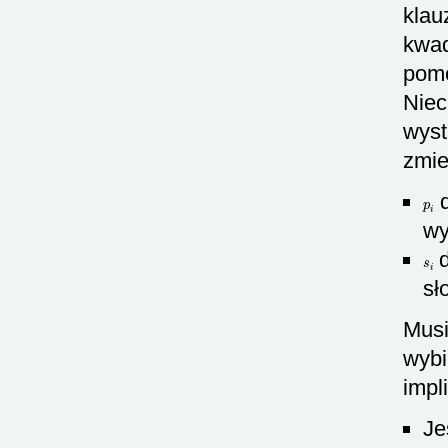
klau
kwad
pomo
Nie
wyst
zmie
p
i
d
wy
s
i
d
sł
Musi
wybi
impli
Je