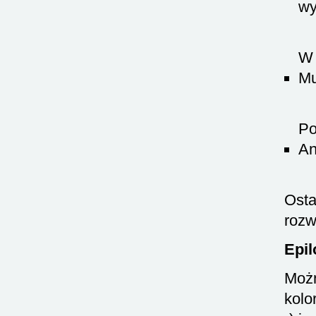
wy
W 
Mu
Po
An
Ost
rozw
Epil
Możn
kolo