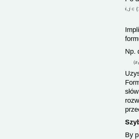
i
,
j
∈
{
1
,
Impl
form
Np. 
Uzys
Form
słów
rozw
prze
Szyb
By p