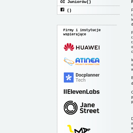
OI Juniorów
P
r
l
d
Firmy i instytucje
P
wspierające
r
r
o
c
I
w
B
d
O
p
p
D
n
w