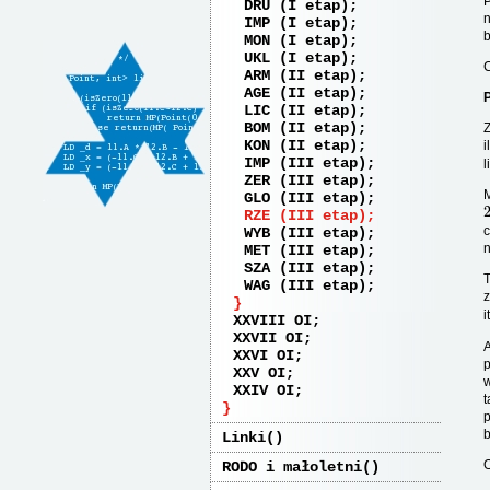
DRU (I etap)
n
IMP (I etap)
MON (I etap)
UKL (I etap)
ARM (II etap)
AGE (II etap)
LIC (II etap)
BOM (II etap)
Z
KON (II etap)
i
IMP (III etap)
l
ZER (III etap)
M
GLO (III etap)
RZE (III etap)
c
WYB (III etap)
n
MET (III etap)
SZA (III etap)
T
WAG (III etap)
z
i
XXVIII OI
XXVII OI
A
XXVI OI
p
XXV OI
w
XXIV OI
t
b
Linki
O
RODO i małoletni