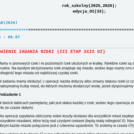
rok_szkolny(2025,2026);
edycja_OI(33);
AK(2026)     
=
=
=
=
=
=
=
=
=
=
=
=
============================================
6 - 06.07    
ÓWIENIE ZADANIA RZEKI (III ETAP XXIX OI)
n
m
Mamy
pionowych rzek i
poziomych rzek ułożonych w kratkę. Niektóre rzeki są c
n
m
rudne. Na każdym skrzyżowaniu rzek znajduje się miasto, wobec tego mamy
m
dległość tego miasta od najbliższej czystej rzeki.
z
W zadaniu mamy obsłużyć
operacji: każda dotyczy albo zmiany statusu rzeki (z cz
aksymalną liczbę miast, do których możemy dostarczyć wodę, jeżeli dysponuje
Podzadanie 1
 dwóch tablicach pamiętamy, jaki jest status każdej z rzek, wobec tego operacja z
itu (w czasie stałym).
la operacji zapytania obliczymy sobie koszty dostawy dla wszystkich miast zwykł
szystkimi miastami, które leżą nad czystymi rzekami (będą miały odległość 0). N
O
(
tórym każde miasto połączone jest z czterema sąsiednimi. To zrobimy w czasie
C