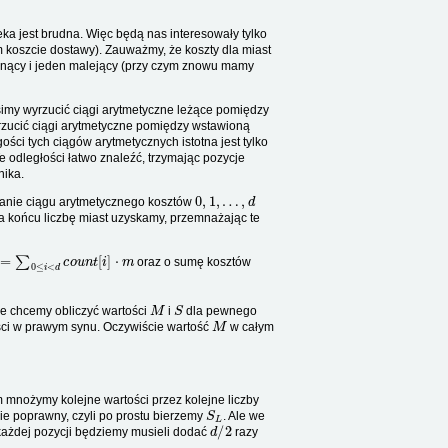
a jest brudna. Więc będą nas interesowały tylko
 koszcie dostawy). Zauważmy, że koszty dla miast
snący i jeden malejący (przy czym znowu mamy
imy wyrzucić ciągi arytmetyczne leżące pomiędzy
rzucić ciągi arytmetyczne pomiędzy wstawioną
ości tych ciągów arytmetycznych istotna jest tylko
e odległości łatwo znaleźć, trzymając pozycje
nika.
0
,
1
,
…
,
d
anie ciągu arytmetycznego kosztów
a końcu liczbę miast uzyskamy, przemnażając te
=
∑
0
≤
i
<
d
c
o
u
n
t
[
i
]
⋅
m
oraz o sumę kosztów
M
S
że chcemy obliczyć wartości
i
dla pewnego
M
ści w prawym synu. Oczywiście wartość
w całym
m mnożymy kolejne wartości przez kolejne liczby
S
L
e poprawny, czyli po prostu bierzemy
. Ale we
d
/
2
każdej pozycji będziemy musieli dodać
razy