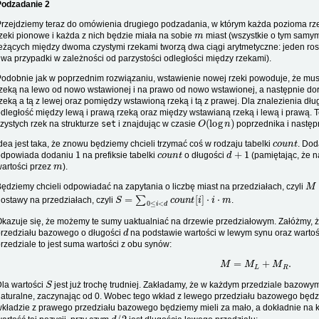
Podzadanie 2
rzejdziemy teraz do omówienia drugiego podzadania, w którym każda pozioma rzek
m
zeki pionowe i każda z nich będzie miała na sobie
miast (wszystkie o tym samym
eżących między dwoma czystymi rzekami tworzą dwa ciągi arytmetyczne: jeden ro
wa przypadki w zależności od parzystości odległości między rzekami).
odobnie jak w poprzednim rozwiązaniu, wstawienie nowej rzeki powoduje, że mus
zeką na lewo od nowo wstawionej i na prawo od nowo wstawionej, a następnie do
zeką a tą z lewej oraz pomiędzy wstawioną rzeką i tą z prawej. Dla znalezienia dług
dległość między lewą i prawą rzeką oraz między wstawianą rzeką i lewą i prawą. T
O
(
log
n
)
zystych rzek na strukturze
set
i znajdując w czasie
poprzednika i następ
c
o
u
n
t
dea jest taka, że znowu będziemy chcieli trzymać coś w rodzaju tabelki
. Dod
1
c
o
u
n
t
d
+
1
odpowiada dodaniu
na prefiksie tabelki
o długości
(pamiętając, że n
m
artości przez
).
M
ędziemy chcieli odpowiadać na zapytania o liczbę miast na przedziałach, czyli
S
=
∑
0
≤
i
<
d
c
o
u
n
t
[
i
]
⋅
i
⋅
m
ostawy na przedziałach, czyli
.
kazuje się, że możemy te sumy uaktualniać na drzewie przedziałowym. Załóżmy, 
d
rzedziału bazowego o długości
na podstawie wartości w lewym synu oraz warto
rzedziale to jest suma wartości z obu synów:
M
=
M
L
+
M
R
.
S
la wartości
jest już trochę trudniej. Zakładamy, że w każdym przedziale bazowy
aturalne, zaczynając od 0. Wobec tego wkład z lewego przedziału bazowego będzi
kładzie z prawego przedziału bazowego będziemy mieli za mało, a dokładnie na 
d
/
2