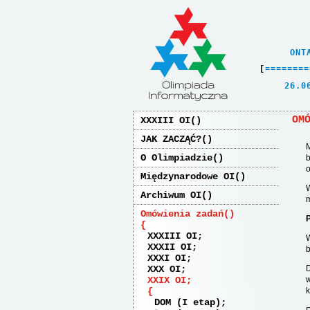
    ONT
[
=
=
=
=
=
=
=
=
   26.0
OM
XXXIII OI
JAK ZACZĄĆ?
O Olimpiadzie
b
o
Międzynarodowe OI
Archiwum OI
m
Omówienia zadań
XXXIII OI
W
XXXII OI
b
XXXI OI
XXX OI
D
XXIX OI
w
k
DOM (I etap)