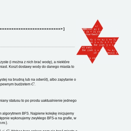
==========================>]
zyste (i można z nich brać wodę), a niektóre
iast. Koszt dostawy wody do danego miasta to
ystej na brudną lub na odwrót), albo zapytanie o
C
my pewnym budżetem
.
miany statusu to po prostu uaktualnienie jednego
ym algorytmem BFS. Najpierw kolejkę inicjujemy
astępnie wykonujemy zwykłego BFS-a na grafie, w
n
m
)
.
≤
C