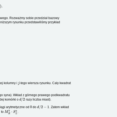
owego. Rozważmy sobie przedział bazowy
oniższym rysunku przedstawiliśmy przykład
j
tej kolumny i
-tego wiersza rysunku. Cały kwadrat
go syna). Wkład z górnego prawego podkwadratu
d
/
2
dej komórki o
razy liczba miast).
0
d
/
2
−
1
ciągi arytmetyczne od
do
. Zatem wkład
M
R
b
⋅
S
L
a
 to
.