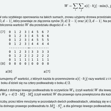
W
=
∑
i
∑
j
a
[
i
]
⋅
b
[
j
]
⋅
min
(
i
,
j
)
.
 celu szybkiego operowania na takich sumach, znowu użyjemy drzewa przedział
0
,
d
−
1
]
[
0
,
d
/
2
−
1
]
[
d
/
2
,
d
−
1
]
, który powstaje ze złączenia synów
oraz
. Na p
W
d
=
8
bliczenia wartości
dla przedziału długości
:
b[7]  0  1  2  3 | 4  5  6  7

      0  1  2  3 | 4  5  6  6

      0  1  2  3 | 4  5  5  5

      0  1  2  3 | 4  4  4  4

      -----------+-----------

      0  1  2  3 | 3  3  3  3

      0  1  2  2 | 2  2  2  2

      0  1  1  1 | 1  1  1  1

b[0]  0  0  0  0 | 0  0  0  0

    a[0]                  a[7]
d
2
a
[
i
]
⋅
b
[
j
]
i
Sumujemy
wartości, z których każda to przemnożenie
razy wartość z
-
d
d
/
2
o boku
dzieli się na cztery podkwadraty o boku
.
W
L
W
kład z dolnego lewego podkwadratu to oczywiście
(czyli wartość
dla lewe
W
R
+
d
/
2
⋅
M
R
a
⋅
M
R
b
W
to
(czyli wartość
dla prawego syna powiększona dla każ
iczby, przez które mnożymy w pozostałych dwóch podkwadratach, układają się w 
M
R
a
⋅
S
L
b
dla dolnego prawego podkwadratu to
, a dla górnego lewego podkwadratu