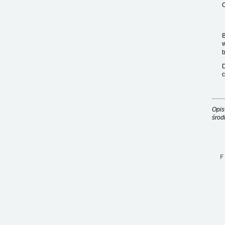
O
B
b
D
Opis
środ