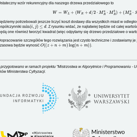
stateczny wzór rekurencyjny dla naszego drzewa przedziałowego to
W
=
W
L
+
(
W
R
+
d
/
2
⋅
M
R
a
⋅
M
R
b
)
+
(
M
R
a
⋅
S
L
b
)
ędziemy potrzebowali jeszcze liczyć koszt dostawy dla wszystkich miast w odległo
min
(
i
,
j
)
≤
d
współczynniki
. Z rysunku widać, że najłatwiej będzie od całej wartoś
ędą one również tworzyć kwadrat (więc odpytamy się drzewo przedziałowe o warto
opracowanie szczegółów tego rozwiązania jest czysto techniczne i zostawiamy je 
O
(
(
z
+
n
+
m
)
log
(
n
+
m
)
)
czasowa będzie wynosić
.
 przygotowano w ramach projektu "Mistrzostwa w Algorytmice i Programowaniu - U
ków Ministerstwa Cyfryzacji.