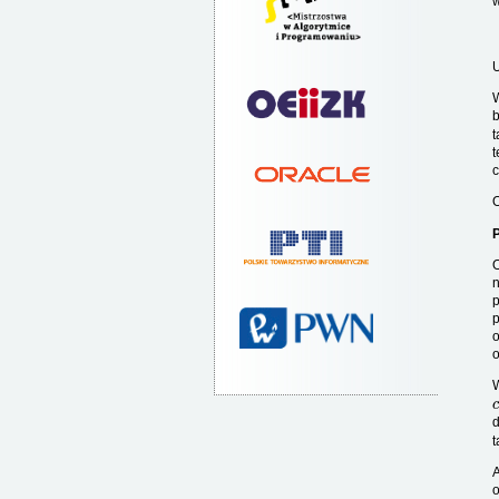
w
U
W
b
t
t
O
P
n
p
p
o
W
d
t
A