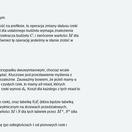
wym.
 na prefiksie, to operacja zmiany statusu rzeki
st dla ustalonego budżetu wymaga znalezienia
C
M
przekracza budżetu
, i zwrócenie wartości
dla
Również tę operację jesteśmy w stanie zrobić w
 przypadku dwuwymiarowym, chociaż wcale
dać. Kluczowe jest przestawienie myślenia z
a
niezależnie. Zauważmy bowiem, że jeżeli mamy
a
b
 czystych rzek, to mamy
miast, których
d
b
j rzeki wynosi
. Koszt dla każdego z tych miast to
b
[
d
]
 rzek), oraz tabelkę
(która będzie tabelką
ogarytmicznym na drzewach przedziałowych,
M
S
M
a
S
a
artości
i
dla tych tabelek przez
,
(dla
i
mę (po odległościach
od pionowych rzek i