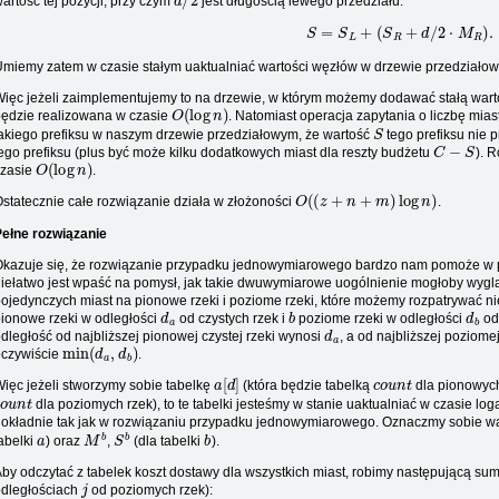
artość tej pozycji, przy czym
jest długością lewego przedziału:
S
=
S
L
+
(
S
R
+
d
/
2
⋅
M
R
)
.
miemy zatem w czasie stałym uaktualniać wartości węzłów w drzewie przedziało
ięc jeżeli zaimplementujemy to na drzewie, w którym możemy dodawać stałą wartość
O
(
log
n
)
ędzie realizowana w czasie
. Natomiast operacja zapytania o liczbę mia
S
akiego prefiksu w naszym drzewie przedziałowym, że wartość
tego prefiksu nie 
C
−
S
ego prefiksu (plus być może kilku dodatkowych miast dla reszty budżetu
). 
O
(
log
n
)
czasie
.
O
(
(
z
+
n
+
m
)
log
n
)
statecznie całe rozwiązanie działa w złożoności
.
ełne rozwiązanie
Okazuje się, że rozwiązanie przypadku jednowymiarowego bardzo nam pomoże w
iełatwo jest wpaść na pomysł, jak takie dwuwymiarowe uogólnienie mogłoby wyglą
ojedynczych miast na pionowe rzeki i poziome rzeki, które możemy rozpatrywać 
d
a
b
d
b
ionowe rzeki w odległości
od czystych rzek i
poziome rzeki w odległości
od
d
a
dległość od najbliższej pionowej czystej rzeki wynosi
, a od najbliższej poziome
min
(
d
a
,
d
b
)
oczywiście
.
a
[
d
]
c
o
u
n
t
ięc jeżeli stworzymy sobie tabelkę
(która będzie tabelką
dla pionowych
c
o
u
n
t
dla poziomych rzek), to te tabelki jesteśmy w stanie uaktualniać w czasie l
okładnie tak jak w rozwiązaniu przypadku jednowymiarowego. Oznaczmy sobie w
a
M
b
S
b
b
abelki
) oraz
,
(dla tabelki
).
by odczytać z tabelek koszt dostawy dla wszystkich miast, robimy następującą su
j
odległościach
od poziomych rzek):