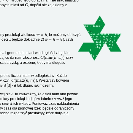
yć
. Wobec tego opłaca nam się brać miasta o
C
wanych miast od
, dopóki nie zejdziemy z
w
×
h
ny prostokąt wielkości
, to możemy obliczyć,
1
2
(
w
+
h
−
8
)
głości
będzie dokładnie
, czyli
2
i
o
, i generalnie miast w odległości
będzie
O
(
min
(
h
,
w
)
)
obą, co da nam złożoność
, przy
ć parzystą, a osobno, kiedy ma długość
d
 prostu liczba miast w odległości
. Każde
O
(
max
(
n
,
m
)
)
y, czyli
. Wystarczy bowiem
o
u
n
t
[
d
]
⋅
d
tak długo, jak możemy.
owej rzeki, to zauważmy, że dzieli nam ona pewne
c
o
u
n
t
stary prostokąt i odjąć w tabelce
jego
c
o
u
n
t
ce
ich wkłady. Ponieważ czas uaktualnienia
y czas dla pionowej rzeki będzie ograniczony
sobno rozpatrzyć prostokąty, które dotykają