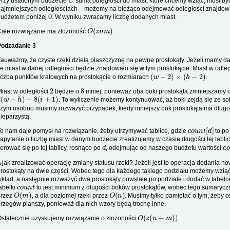
Przy ustalonym budżecie
suma odległości do miast, które chcemy wziąć, musi b
ajmniejszych odległościach – możemy na bieżąco odejmować odległości znajdo
0
budżetem poniżej
. W wyniku zwracamy liczbę dodanych miast.
O
(
z
n
m
)
Całe rozwiązanie ma złożoność
.
Podzadanie 3
auważmy, że czyste rzeki dzielą płaszczyznę na pewne prostokąty. Jeżeli mamy da
le miast w danej odległości będzie znajdowało się w tym prostokącie. Miast w odle
(
w
−
2
)
×
(
h
−
2
)
iczba punktów kratowych na prostokącie o rozmiarach
.
2
8
iast w odległości
będzie o
mniej, ponieważ oba boki prostokąta zmniejszamy 
2
(
w
+
h
)
−
8
(
i
+
1
)
. To wyliczenie możemy kontynuować, aż boki zejdą się ze s
zym osobno musimy rozważyć przypadek, kiedy mniejszy bok prostokąta ma długoś
ieparzystą.
c
o
u
n
t
[
d
]
o nam daje pomysł na rozwiązanie, żeby utrzymywać tablicę, gdzie
to po
apytanie o liczbę miast w danym budżecie zrealizujemy w czasie długości tej tablic
d
c
terować się po tej tablicy, rosnąco po
, odejmując od naszego budżetu wartości
 jak zrealizować operację zmiany statusu rzeki? Jeżeli jest to operacja dodania n
rostokąty na dwie części. Wobec tego dla każdego takiego podziału możemy wziąć 
kład, a następnie rozważyć dwa prostokąty powstałe po podziale i dodać w tabel
c
o
u
n
t
abelki
to jest minimum z długości boków prostokątów, wobec tego sumaryczn
O
(
m
)
O
(
n
)
przez
, a dla poziomej rzeki przez
. Musimy tylko pamiętać o tym, żeby o
rzegów planszy, ponieważ dla nich wzory będą trochę inne.
O
(
z
(
n
+
m
)
)
statecznie uzyskujemy rozwiązanie o złożoności
.