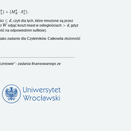
+
(
M
R
b
⋅
S
L
a
)
.
≤
d
ści
, czyli dla tych, które mnożone są przez
W
>
d
ci
odjąć koszt miast w odległościach
, gdyż
ść na odpowiednim sufiksie).
jako zadanie dla Czytelników. Całkowita złożoność
czniowie" - zadania finansowanego ze