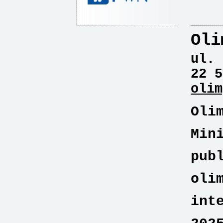
Oli
ul. 
22 5
olim
Oli
Min
pub
oli
int