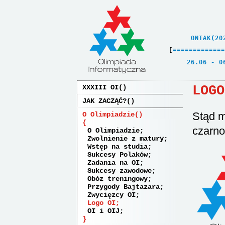
    ONTAK(20
[
=
=
=
=
=
=
=
=
=
=
=
=
=
   26.06 - 0
LOGO
XXXIII OI
JAK ZACZĄĆ?
Stąd m
O Olimpiadzie
czarno-
O Olimpiadzie
Zwolnienie z matury
Wstęp na studia
Sukcesy Polaków
Zadania na OI
Sukcesy zawodowe
Obóz treningowy
Przygody Bajtazara
Zwycięzcy OI
Logo OI
OI i OIJ