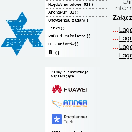
Międzynarodowe OI
Archiwum OI
Załącz
Omówienia zadań
Linki
Logo
RODO i małoletni
Logo
OI Juniorów
Logo
Logo
Firmy i instytucje
wspierające