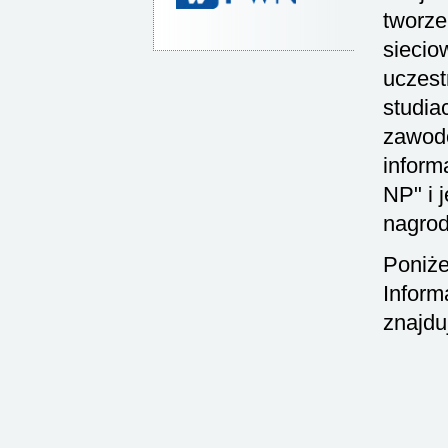
tworze
siecio
uczest
studia
zawodo
inform
NP" i 
nagrod
Poniże
Inform
znajdu