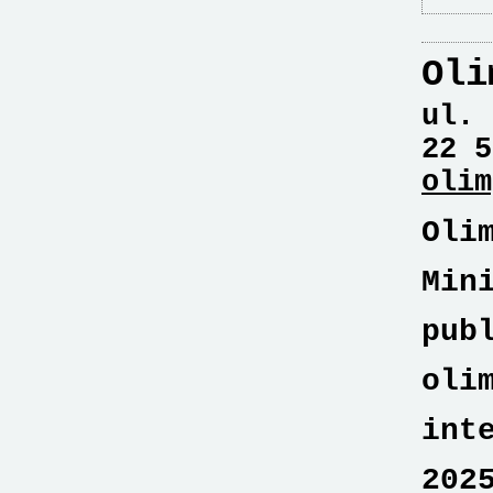
Oli
ul. 
22 5
olim
Oli
Min
pub
oli
int
202