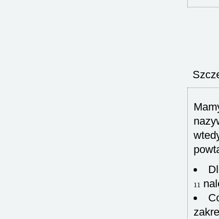
Szcze
Mamy 
nazy
wted
powta
D
11
nal
Co
zakr