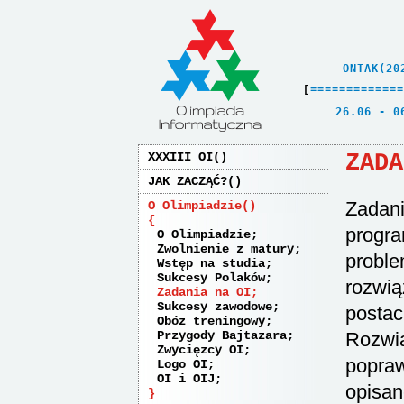
    ONTAK(20
[
=
=
=
=
=
=
=
=
=
=
=
=
=
   26.06 - 0
ZADA
XXXIII OI
JAK ZACZĄĆ?
Zadani
O Olimpiadzie
progra
O Olimpiadzie
Zwolnienie z matury
proble
Wstęp na studia
Sukcesy Polaków
rozwią
Zadania na OI
Sukcesy zawodowe
postac
Obóz treningowy
Przygody Bajtazara
Rozwią
Zwycięzcy OI
popraw
Logo OI
OI i OIJ
opisan