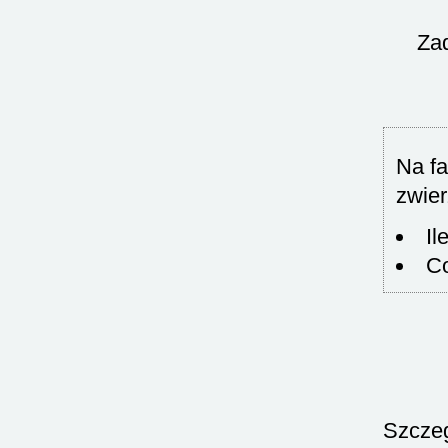
Za
Na fa
zwie
Il
Co
Szczeg