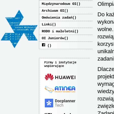
Olimpi
Międzynarodowe OI
Archiwum OI
Do każ
Omówienia zadań
wykona
Linki
wolne.
RODO i małoletni
rozwią
OI Juniorów
korzys
unikal
zadani
Firmy i instytucje
wspierające
Dlacze
projek
wymaga
wiedzy
rozwią
zwięzł
Zadani