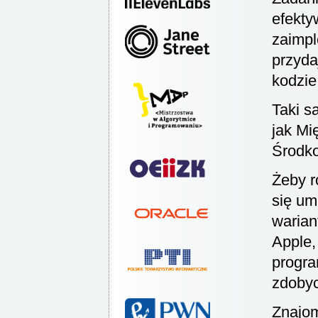
efekty
zaimpl
przyda
kodzie
Taki s
jak Mi
Środko
Żeby r
się um
warian
Apple,
progra
zdobyc
Znajom