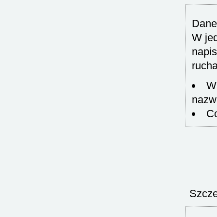
Dane 
W jed
napis
rucha
W 
nazw
Co
Szcze