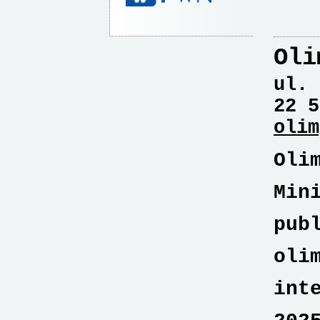
Oli
ul. 
22 5
olim
Oli
Min
pub
oli
int