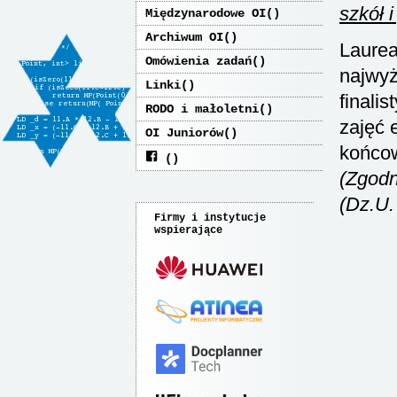
szkół 
Międzynarodowe OI
Archiwum OI
Laurea
Omówienia zadań
najwyż
Linki
finali
RODO i małoletni
zajęć 
OI Juniorów
końcow
(Zgodn
(Dz.U.
Firmy i instytucje
wspierające