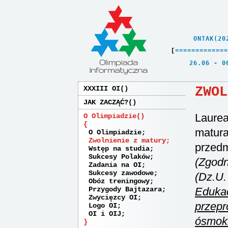
    ONTAK(20
[
=
=
=
=
=
=
=
=
=
=
=
=
=
   26.06 - 0
ZWOL
XXXIII OI
JAK ZACZĄĆ?
Laurea
O Olimpiadzie
matura
O Olimpiadzie
Zwolnienie z matury
przedm
Wstęp na studia
Sukcesy Polaków
(Zgodn
Zadania na OI
Sukcesy zawodowe
(Dz.U.
Obóz treningowy
Przygody Bajtazara
Edukac
Zwycięzcy OI
przepr
Logo OI
OI i OIJ
ósmokl