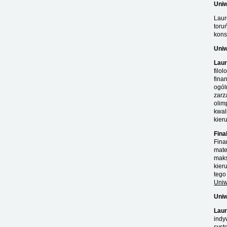
Uniw
Laur
toru
kons
Uniw
Laur
filo
fina
ogól
zarz
olim
kwal
kier
Fina
Fina
mate
maks
kier
tego
Uniw
Uniw
Laur
indy