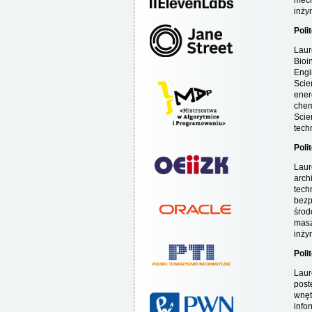
mech
inży
Poli
Laur
Bioi
Engi
Scie
ener
chem
Scie
tech
Poli
Laur
arch
tech
bezp
środ
masz
inżyn
Poli
Laur
post
wnęt
info