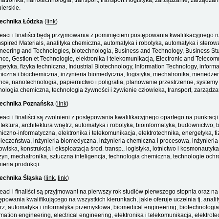
atronika, nanotechnologia, transport, transport i logistyka, zarządzanie, zarządzani
nierskie.
technika Łódzka
(
link
)
eaci i finaliści będą przyjmowania z pominięciem postępowania kwalifikacyjnego
nspired Materials, analityka chemiczna, automatyka i robotyka, automatyka i stero
neering and Technologies, biotechnologia, Business and Technology, Business S
nce, Gestion et Technologie, elektronika i telekomunikacja, Electronic and Telecom
getyka, fizyka techniczna, Industrial Biotechnology, Information Technology, inform
iczna i biochemiczna, inżynieria biomedyczna, logistyka, mechatronika, menedżer
nce, nanotechnologia, papiernictwo i poligrafia, planowanie przestrzenne, systemy
nologia chemiczna, technologia żywności i żywienie człowieka, transport, zarządzani
technika Poznańska
(
link
)
eaci i finaliści są zwolnieni z postępowania kwalifikacyjnego opartego na punktac
itektura, architektura wnętrz, automatyka i robotyka, bioinformatyka, budownictw
niczno-informatyczna, elektronika i telekomunikacja, elektrotechnika, energetyka, fi
ieczeństwa, inżynieria biomedyczna, inżynieria chemiczna i procesowa, inżynieria 
owiska, konstrukcja i eksploatacja środ. transp., logistyka, lotnictwo i kosmonaut
yn, mechatronika, sztuczna inteligencja, technologia chemiczna, technologie ochro
ieria produkcji.
technika Śląska
(
link
,
link
)
eaci i finaliści są przyjmowani na pierwszy rok studiów pierwszego stopnia oraz na 
ępowania kwalifikującego na wszystkich kierunkach, jakie oferuje uczelnia tj. analit
rz, automatyka i informatyka przemysłowa, biomedical engineering, biotechnologia,
rmation engineering, electrical engineering, elektronika i telekomunikacja, elektrot