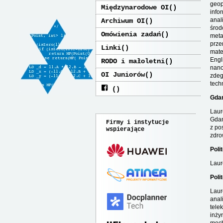
geop
Międzynarodowe OI
info
anal
Archiwum OI
środ
Omówienia zadań
meta
prze
Linki
mate
Engl
RODO i małoletni
nano
OI Juniorów
zdeg
tech
Gdań
Laur
Gdań
Firmy i instytucje
z po
wspierające
zdro
Poli
Laur
Poli
Laur
anal
tele
inży