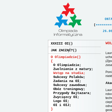
    ONT
[
=
=
=
=
=
=
=
=
   26.0
WO
XXXIII OI
JAK ZACZĄĆ?
Laur
O Olimpiadzie
uchw
(Zgo
O Olimpiadzie
zasa
Zwolnienie z matury
Poni
Wstęp na studia
niek
Sukcesy Polaków
Zadania na OI
Akad
Sukcesy zawodowe
Obóz treningowy
Laur
Przygody Bajtazara
robo
Zwycięzcy OI
tech
Logo OI
ciep
OI i OIJ
odna
geoi