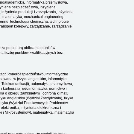
ogólnoakademicki), informatyka przemysłowa,
żynieria bezpieczeństwa, inżynieria
 inżynieria produkcji i zarządzania, inżynieria
g, matematyka, mechanical engineering,
ring, technologia chemiczna, technologie
transport kolejowy, zarządzanie, zarządzanie i
poza procedurą obliczania punktów
a liczbę punktów kwalifikacyjnych bez
unkach: cyberbezpieczeństwo, informatyczne
osowana w języku angielskim, informatyka
i i Telekomunikacji), automatyka przemysłowa,
i kartografia, geoinformatyka, górnictwo i
arka o obiegu zamkniętym i ochrona klimatu
zyku angielskim (Wydział Zarządzania), fizyka
, optyka (Wydział Podstawowych Problemów
 elektronika, inżynieria elektroniczna i
iki i Mikrosystemów), matematyka, matematyka