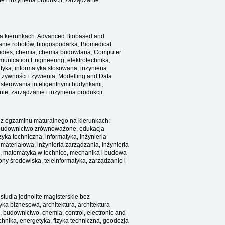
e i inżynieria produkcji, zarządzanie
 na kierunkach: Advanced Biobased and
wanie robotów, biogospodarka, Biomedical
tudies, chemia, chemia budowlana, Computer
munication Engineering, elektrotechnika,
atyka, informatyka stosowana, inżynieria
 żywności i żywienia, Modelling and Data
 sterowania inteligentnymi budynkami,
e, zarządzanie i inżynieria produkcji.
ji z egzaminu maturalnego na kierunkach:
o, budownictwo zrównoważone, edukacja
zyka techniczna, informatyka, inżynieria
materiałowa, inżynieria zarządzania, inżynieria
yka, matematyka w technice, mechanika i budowa
ny środowiska, teleinformatyka, zarządzanie i
studia jednolite magisterskie bez
yka biznesowa, architektura, architektura
 budownictwo, chemia, control, electronic and
echnika, energetyka, fizyka techniczna, geodezja