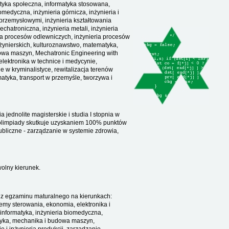
matyka społeczna, informatyka stosowana,
omedyczna, inżynieria górnicza, inżynieria i
 przemysłowymi, inżynieria kształtowania
chatroniczna, inżynieria metali, inżynieria
eria procesów odlewniczych, inżynieria procesów
żynierskich, kulturoznawstwo, matematyka,
dowa maszyn, Mechatronic Engineering with
elektronika w technice i medycynie,
w kryminalistyce, rewitalizacja terenów
atyka, transport w przemyśle, tworzywa i
 jednolite magisterskie i studia I stopnia w
 olimpiady skutkuje uzyskaniem 100% punktów
publiczne - zarządzanie w systemie zdrowia,
wolny kierunek.
ji z egzaminu maturalnego na kierunkach:
temy sterowania, ekonomia, elektronika i
, informatyka, inżynieria biomedyczna,
atyka, mechanika i budowa maszyn,