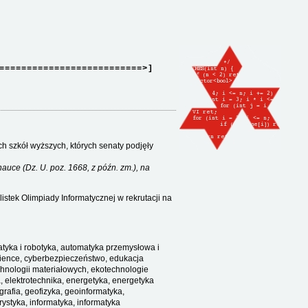
==========================>]
tych szkół wyższych, których senaty podjęły
nauce (Dz. U. poz. 1668, z późn. zm.), na
alistek Olimpiady Informatycznej w rekrutacji na
matyka i robotyka, automatyka przemysłowa i
ience, cyberbezpieczeństwo, edukacja
echnologii materiałowych, ekotechnologie
a, elektrotechnika, energetyka, energetyka
grafia, geofizyka, geoinformatyka,
ystyka, informatyka, informatyka