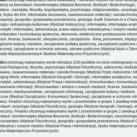
eaci
otrzymują maksymalny wynik kwalifikacji – pierwsze miejsce na liście rankingo
alne) na kierunkach: bioinformatyka (Wydział Biochemii, Biofizyki i Biotechnologii), 
ntalna - iranistyka, filozofia, kognitywistyka, psychologia, religioznawstwo, socjologi
ka, fizyka dla firm, informatyka stosowana, zaawansowane materiały i nanotechnologi
owanej), geografia i gospodarka przestrzenna, geologia, Earth Sciences in a Chang
logia i antropologia kulturowa (Wydział Historyczny), informatyka, informatyka an
matyki i Informatyki), administracja, prawo własności intelektualnej i nowych medió
nnikarstwo i komunikacja społeczna, ekonomia, elektroniczne przetwarzanie infor
ach, finanse, bankowość, ubezpieczenia, zarządzenie - firmą, personelem, międz
ądzanie kulturą i mediami, zarządzanie polityką społeczną, zarządzanie publiczne
ecznej), zarządzanie w ochronie zdrowia, zdrowie publiczne (Wydział Nauk o Zdro
odek Międzyobszarowych Studiów Matematyczno-Przyrodniczych).
liści
otrzymują maksymalny wynik rekrutacji (100 punktów na liście rankingowej) na k
iał Filologiczny), filozofia, psychologia (Wydział Filozoficzny), astronomia, biofizyka
owana, zaawansowane materiały i nanotechnologia (Wydział Fizyki, Astronomii i Inf
ging World, informatyka (Wydział Geografii i Geologii), informatyka analityczna,
rmatyki), administracja (Wydział Prawa i Administracji), dziennikarstwo i komunika
twarzanie informacji, filmoznawstwo i wiedza o nowych mediach, finanse, bankowoś
onelem, międzynarodowe, zarządzanie informacją, zarządzanie kulturą i mediami, 
iczne (Wydział Zarządzania i Komunikacji Społecznej), zarządzanie w ochronie zd
wiu). Finaliści otrzymują maksymalny wynik z przedmiotów w grupie 1 (według kryter
unkach: socjologia (Wydział Filozoficzny), geologia (Wydział Geografii i Geologii), 
oryczny). Finaliści otrzymują maksymalny wynik z przedmiotów w grupie 2 (według kr
unkach: bioinformatyka (Wydział Biochemii, Biofizyki i Biotechnologii), neurobiologia
gioznawstwo (Wydział Filozoficzny), geografia i gospodarka przestrzenna (Wydział G
lektualnej i nowych mediów (Wydział Prawa i Administracji), studia matematyczno
iów Matematyczno-Przyrodniczych).