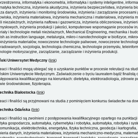
rzestrzenna, informatyka i ekonometria, informatyka i systemy inteligentne, infor
rmatyka techniczna, inżynieria akustyczna, inżynieria bezpieczeństwa, inżynieria bi
iza danych, inżynieria i monitoring środowiska, inżynieria i zarządzanie procesami
owiska, inżynieria materiałowa, inżynieria mechaniczna i materiałowa, inżynieria me
li niezależnych, inżynieria naftowa i gazownicza, inżynieria obliczeniowa, inżyni
mysłowych, inżynieria produkcji i jakości, komputerowe wspomaganie procesów in
riały i technologie metali nieżelaznych, Mechanical Engineering, mechanika i bu
ish as instruction language, metalurgia, mikro-i nanotechnologie w biofizyce, mikro
inżynieria materiałów, nowoczesne technologie paliwowe, nowoczesne technologie 
radowanych, socjologia, technologia chemiczna, technologie przemysłu, teleinform
nologie motoryzacyjne, zarządzanie, zarządzanie i inżynieria produkcji.
ski Uniwersytet Medyczny
(
link
)
eaci i finaliści mogą ubiegać się o uzyskanie punktów w procesie rekrutacji na studia
skim Uniwersytecie Medycznym. Zaświadczenie o byciu laureatem bądź finalistą
stępowania kwalifikacyjnego na kierunkach: dietetyka, elektroradiologia, zdrowie 
wie środowiskowe, fizjoterapia.
technika Białostocka
(
link
)
eaci i finaliści są przyjmowani na studia z pominięciem konkursu świadectw na do
technika Gdańska
(
link
)
eaci i finaliści są zwolnieni z postępowania kwalifikacyjnego opartego na punktac
ityka gospodarcza, automatyka, cybernetyka i robotyka, automatyka, robotyka i sys
komunikacja, elektrotechnika, energetyka, fizyka techniczna, geodezja i kartografia
nieria danych, inżynieria materiałowa, inżynieria mechaniczno-medyczna, matem