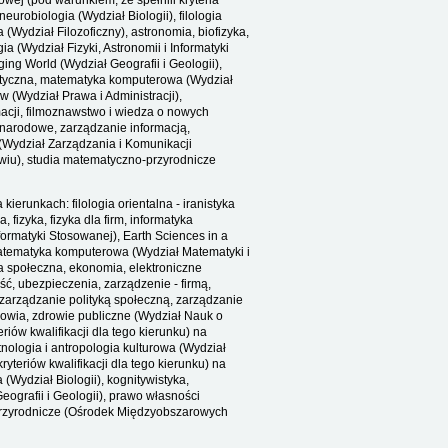
wej (pod warunkiem, że spełnili kryteria
neurobiologia (Wydział Biologii), filologia
a (Wydział Filozoficzny), astronomia, biofizyka,
a (Wydział Fizyki, Astronomii i Informatyki
ing World (Wydział Geografii i Geologii),
alityczna, matematyka komputerowa (Wydział
w (Wydział Prawa i Administracji),
macji, filmoznawstwo i wiedza o nowych
ynarodowe, zarządzanie informacją,
 (Wydział Zarządzania i Komunikacji
wiu), studia matematyczno-przyrodnicze
ierunkach: filologia orientalna - iranistyka
, fizyka, fizyka dla firm, informatyka
ormatyki Stosowanej), Earth Sciences in a
 matematyka komputerowa (Wydział Matematyki i
cja społeczna, ekonomia, elektroniczne
ć, ubezpieczenia, zarządzenie - firmą,
zarządzanie polityką społeczną, zarządzanie
rowia, zdrowie publiczne (Wydział Nauk o
iów kwalifikacji dla tego kierunku) na
etnologia i antropologia kulturowa (Wydział
yteriów kwalifikacji dla tego kierunku) na
 (Wydział Biologii), kognitywistyka,
eografii i Geologii), prawo własności
-przyrodnicze (Ośrodek Międzyobszarowych