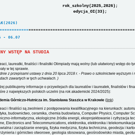
rok_szkolny(2025,2026);
edycja_OI(33);
AK(2026)     
=
=
=
=
=
=
=
=
=
=
=
=
============================================
6 - 06.07    
LNY WSTĘP NA STUDIA
eaci, laureatki, finaliści i finalistki Olimpiady mają wolny (lub ułatwiony) wstęp do 
ały w tej sprawie.
dnie z przepisami ustawy z dnia 20 lipca 2018 r. - Prawo o szkolnictwie wyższym i 
dach zawartych w tych uchwałach. )
żej publikujemy informacje o przywilejach dla laureatów i laureatek, finalistów i fin
tóre z największych polskich uczelni (na rok akademicki 2024/2025):
emia Górniczo-Hutnicza im. Stanisława Staszica w Krakowie
(
link
)
eaci i finaliści są zwolnieni z postępowania kwalifikacyjnego na kierunkach: auto
tyka, budownictwo, ceramika, chemia budowlana, Computer Physics, Computer Sc
niczno-informatyczna, ekologiczne źródła energii, ekoprojektowanie i cyfryzacja t
lne, Electronics and Telecommunications, elektronika, elektronika i telekomunikacj
wialna i zarządzanie energią, fizyka medyczna, fizyka techniczna, geodezja i karto
nżynieria i górnictwo otworowe, geologia stosowana, geośrodowisko miasta, geotur