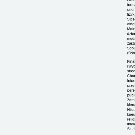
Laur
form
orie
fizy
Stos
etno
Mate
dzie
medi
zarz
Społ
(Ośr
Fina
(Wydz
stos
Chan
Info
prze
pers
publ
Zdro
kier
Hist
kier
reli
inte
Stud