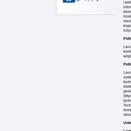
i ka
info
biom
środ
mech
kogn
inży
Poli
Laur
konk
wzgl
Poli
Laur
syst
tech
elek
geol
(Wyd
tech
Tech
komp
stos
Uniw