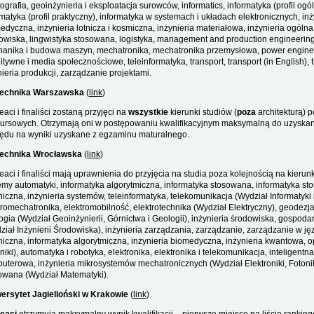
rtografia, geoinżynieria i eksploatacja surowców, informatics, informatyka (profil 
rmatyka (profil praktyczny), informatyka w systemach i układach elektronicznych, in
edyczna, inżynieria lotnicza i kosmiczna, inżynieria materiałowa, inżynieria ogólna,
owiska, lingwistyka stosowana, logistyka, management and production engineerin
anika i budowa maszyn, mechatronika, mechatronika przemysłowa, power enginee
itywne i media społecznościowe, teleinformatyka, transport, transport (in English), 
nieria produkcji, zarządzanie projektami.
technika Warszawska
(
link
)
eaci i finaliści zostaną przyjęci na
wszystkie
kierunki studiów (
poza
architekturą) 
ursowych. Otrzymają oni w postępowaniu kwalifikacyjnym maksymalną do uzyskani
ędu na wyniki uzyskane z egzaminu maturalnego.
technika Wrocławska
(
link
)
eaci i finaliści mają uprawnienia do przyjęcia na studia poza kolejnością na kier
emy automatyki, informatyka algorytmiczna, informatyka stosowana, informatyka st
niczna, inżynieria systemów, teleinformatyka, telekomunikacja (Wydział Informatyk
tromechatronika, elektromobilność, elektrotechnika (Wydział Elektryczny), geodezja 
ogia (Wydział Geoinżynierii, Górnictwa i Geologii), inżynieria środowiska, gospod
ział Inżynierii Środowiska), inżynieria zarządzania, zarządzanie, zarządzanie w ję
niczna, informatyka algorytmiczna, inżynieria biomedyczna, inżynieria kwantowa
niki), automatyka i robotyka, elektronika, elektronika i telekomunikacja, inteligentna
uterowa, inżynieria mikrosystemów mechatronicznych (Wydział Elektroniki, Foton
owana (Wydział Matematyki).
ersytet Jagielloński w Krakowie
(
link
)