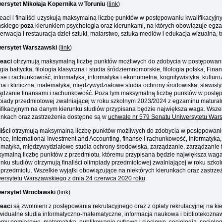
ersytet Mikołaja Kopernika w Toruniu
(
link
)
eaci i finaliści uzyskują maksymalną liczbę punktów w postępowaniu kwalifikacyj
ńskiego
poza
kierunkiem psychologia oraz kierunkami, na których obowiązuje egzamin
erwacja i restauracja dzieł sztuki, malarstwo, sztuka mediów i edukacja wizualna, 
ersytet Warszawski
(
link
)
eaci
otrzymują maksymalną liczbę punktów możliwych do zdobycia w postępowaniu
logia bałtycka, filologia klasyczna i studia śródziemnomorskie, filologia polska, Fin
nse i rachunkowość, informatyka, informatyka i ekonometria, kognitywistyka, kultur
na i kliniczna, matematyka, międzywydziałowe studia ochrony środowiska, slawisty
ądzanie finansami i rachunkowość. Poza tym maksymalną liczbę punktów w postęp
piady przedmiotowej zwalniającej w roku szkolnym 2023/2024 z egzaminu matura
ifikacyjnym na danym kierunku studiów przypisana będzie największa waga. Wszel
unkach oraz zastrzeżenia dostępne są w
uchwale nr 579 Senatu Uniwersytetu Wars
liści
otrzymują maksymalną liczbę punktów możliwych do zdobycia w postępowaniu 
nce, International Investment and Accounting, finanse i rachunkowość, informatyka,
matyka, międzywydziałowe studia ochrony środowiska, zarządzanie, zarządzanie 
ymalną liczbę punktów z przedmiotu, któremu przypisana będzie największa wag
unku studiów otrzymują finaliści olimpiady przedmiotowej zwalniającej w roku sz
 przedmiotu. Wszelkie wyjątki obowiązujące na niektórych kierunkach oraz zastrz
ersytetu Warszawskiego z dnia 24 czerwca 2020 roku
.
ersytet Wrocławski
(
link
)
eaci
są zwolnieni z postępowania rekrutacyjnego oraz z opłaty rekrutacyjnej na kier
widualne studia informatyczno-matematyczne, informacja naukowa i bibliotekoznaw