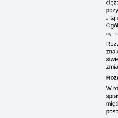
cię
pozy
n
-tą
Ogól
(
x
j
+
v
j
T
i
Rozw
znal
stwi
zmia
Roz
W ro
spra
międ
poso