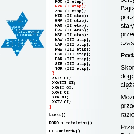
POC (I etap)
WYP (I etap)
Bajt
ZBO (I etap)
pocz
WIR (II etap)
GRA (II etap)
stał
WAG (II etap)
DRW (II etap)
prze
WSP (II etap)
NAW (III etap)
cza
LAP (III etap)
NWW (III etap)
Podz
SKO (III etap)
PAR (III etap)
SIE (III etap)
Skor
TOR (III etap)
dogo
XXIX OI
XXVIII OI
cięż
XXVII OI
XXVI OI
Może
XXV OI
XXIV OI
przo
razi
Linki
RODO i małoletni
Prze
OI Juniorów