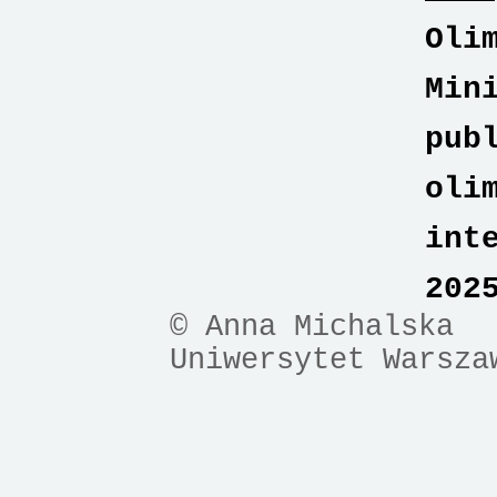
Oli
Min
pub
oli
int
202
© Anna Michalska
Uniwersytet Warsza