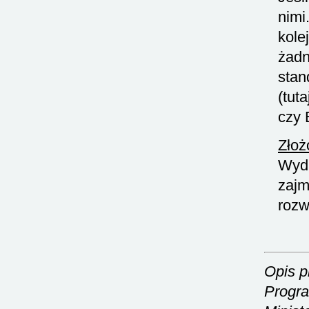
nimi
kole
żadn
stan
(tut
czy 
Złoż
Wyda
zajm
rozw
Opis p
Progra