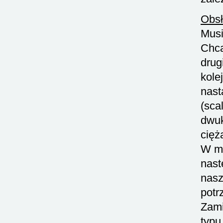
Obsł
Musi
Chcą
drug
kole
nast
(sca
dwuk
cięż
W mo
nast
nasz
potr
Zami
typu