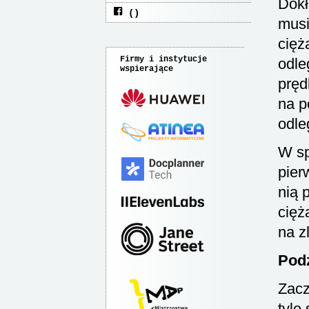
Dokł
musi
cię
Firmy i instytucje
odle
wspierające
pręd
na p
odle
W sp
pier
nią 
cięż
na z
Podz
Zacz
tyle