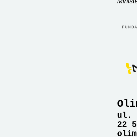
Minist
Oli
ul. 
22 5
olim