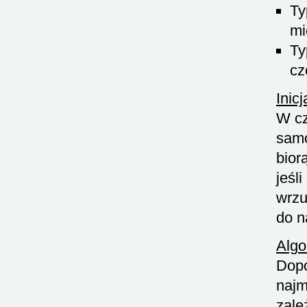
Ty
mi
Ty
cz
Inicj
W cz
samo
bior
jeśl
wrzu
do n
Algo
Dopó
najm
zale