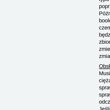
popr
Późn
bool
czem
będz
zbio
zmie
zmia
Obsł
Musi
cię
spra
spra
odcz
Jeśl