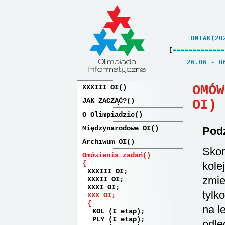
    ONTAK(20
[
=
=
=
=
=
=
=
=
=
=
=
=
=
   26.06 - 0
OMÓW
XXXIII OI
JAK ZACZĄĆ?
OI)
O Olimpiadzie
Międzynarodowe OI
Podz
Archiwum OI
Skor
Omówienia zadań
kole
XXXIII OI
zmie
XXXII OI
XXXI OI
tylk
XXX OI
na l
KOL (I etap)
PLY (I etap)
odle