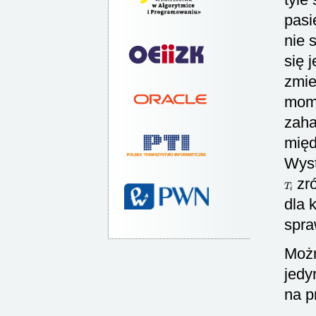
pasi
nie 
się 
zmie
mome
zaha
międ
Wyst
T
i
zró
dla 
spra
Możn
jedy
na p