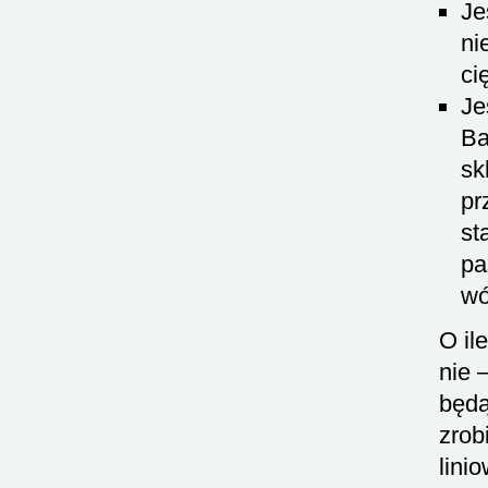
Je
ni
ci
Je
Ba
sk
pr
st
pa
wó
O il
nie 
będą
zrob
lini