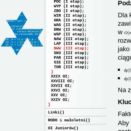
POC (I etap)
Podz
WYP (I etap)
ZBO (I etap)
Dla 
WIR (II etap)
GRA (II etap)
zawi
WAG (II etap)
DRW (II etap)
w
O
(
WSP (II etap)
NAW (III etap)
rozw
LAP (III etap)
jak
NWW (III etap)
SKO (III etap)
cią
PAR (III etap)
SIE (III etap)
TOR (III etap)
dp
[
l
XXIX OI
dp
[
l
XXVIII OI
XXVII OI
Na z
XXVI OI
XXV OI
XXIV OI
Klu
Linki
Fakt
RODO i małoletni
Aby 
OI Juniorów