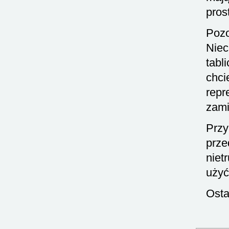
pros
Pozo
Nie
tabl
chci
repr
zami
Przy
prze
niet
użyć
Osta