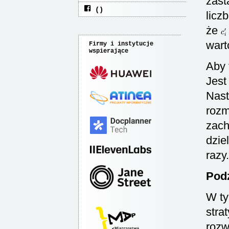
zast
licz
że
c
i
′
wart
Firmy i instytucje
wspierające
Aby 
Jest
Nast
rozm
zac
dzie
razy.
Pod
W ty
stra
rozw