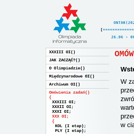
    ONTAK(20
[
=
=
=
=
=
=
=
=
=
=
=
=
=
   26.06 - 0
OMÓW
XXXIII OI
JAK ZACZĄĆ?
Wst
O Olimpiadzie
Międzynarodowe OI
W z
Archiwum OI
prze
Omówienia zadań
zwró
XXXIII OI
wart
XXXII OI
XXXI OI
prze
XXX OI
w c
KOL (I etap)
PLY (I etap)