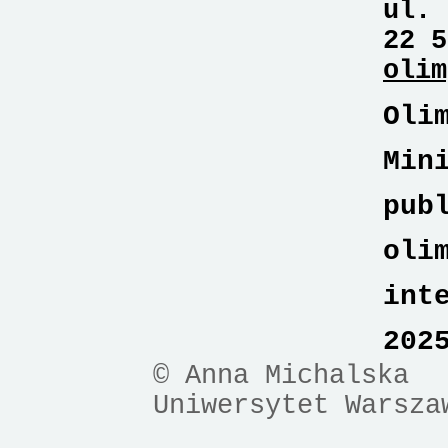
ul. 
22 5
olim
Oli
Min
pub
oli
int
202
© Anna Michalska
Uniwersytet Warsza