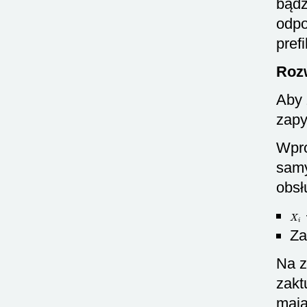
bądź
odpo
prefi
Roz
Aby 
zapy
Wpr
samy
obsł
X
i
Za
Na z
zakt
maj