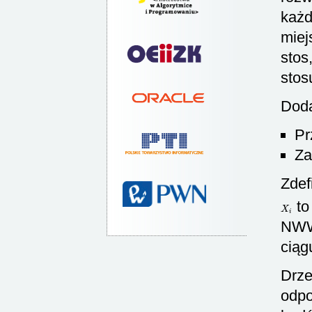
każd
miej
stos
stos
Doda
Pr
Za
Zdef
X
i
to
NWW 
ciąg
Drze
odpo