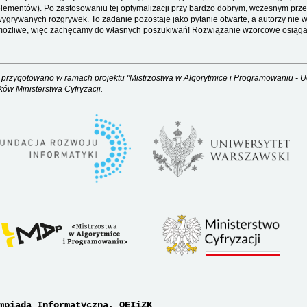
lementów). Po zastosowaniu tej optymalizacji przy bardzo dobrym, wczesnym prz
ygrywanych rozgrywek. To zadanie pozostaje jako pytanie otwarte, a autorzy nie 
ożliwe, więc zachęcamy do własnych poszukiwań! Rozwiązanie wzorcowe osiąga
 przygotowano w ramach projektu "Mistrzostwa w Algorytmice i Programowaniu - U
ków Ministerstwa Cyfryzacji.
mpiada Informatyczna, OEIiZK