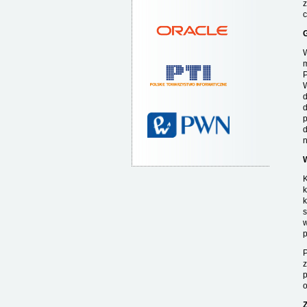
z
W
m
P
W
d
d
p
d
K
k
k
s
w
P
z
p
o