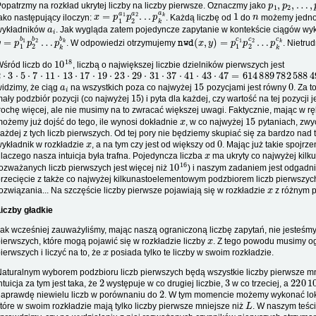
opatrzmy na rozkład ukrytej liczby na liczby pierwsze. Oznaczmy jako
x
=
p
1
a
1
p
2
a
2
.
.
.
p
k
a
k
1
n
ako następujący iloczyn:
. Każdą liczbę od
do
możemy jednoz
a
i
wykładników
. Jak wygląda zatem pojedyncze zapytanie w kontekście ciągów wy
y
p
=
k
p
b
1
k
b
1
p
2
b
2
…
nwd
p
k
c
k
(
x
,
y
)
=
p
1
c
1
p
2
c
2
…
. W odpowiedzi otrzymujemy
. Nietru
10
18
śród liczb do
, liczbą o największej liczbie dzielników pierwszych jest
2
⋅
3
⋅
5
⋅
7
⋅
11
⋅
13
⋅
17
⋅
19
⋅
23
⋅
29
⋅
31
⋅
37
⋅
41
⋅
43
⋅
47
=
614
889
782
588
491
410
a
i
15
0
idzimy, że ciąg
na wszystkich poza co najwyżej
pozycjami jest równy
. Za t
15
ały podzbiór pozycji (co najwyżej
) i pyta dla każdej, czy wartość na tej pozycji 
rochę więcej, ale nie musimy na to zwracać większej uwagi. Faktycznie, mając w rę
x
15
ożemy już dojść do tego, ile wynosi dokładnie
, w co najwyżej
pytaniach, zwy
ażdej z tych liczb pierwszych. Od tej pory nie będziemy skupiać się za bardzo nad 
x
0
ykładnik w rozkładzie
, a na tym czy jest od większy od
. Mając już takie spojr
x
laczego nasza intuicja była trafna. Pojedyncza liczba
ma ukryty co najwyżej kilk
10
16
ozważanych liczb pierwszych jest więcej niż
) i naszym zadaniem jest odgadn
rzecięcie z także co najwyżej kilkunastoelementowym podzbiorem liczb pierwszych
x
ozwiązania... Na szczęście liczby pierwsze pojawiają się w rozkładzie
z różnym 
iczby gładkie
ak wcześniej zauważyliśmy, mając naszą ograniczoną liczbę zapytań, nie jesteśmy
x
ierwszych, które mogą pojawić się w rozkładzie liczby
. Z tego powodu musimy og
x
ierwszych i liczyć na to, że
posiada tylko te liczby w swoim rozkładzie.
aturalnym wyborem podzbioru liczb pierwszych będą wszystkie liczby pierwsze mni
2
3
220
1
ntuicja za tym jest taka, że
występuje w co drugiej liczbie,
w co trzeciej, a
2
aprawdę niewielu liczb w porównaniu do
. W tym momencie możemy wykonać lokalny
L
tóre w swoim rozkładzie mają tylko liczby pierwsze mniejsze niż
. W naszym teści