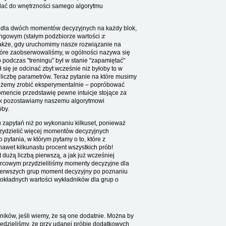
lądać do wnętrzności samego algorytmu
ji dla dwóch momentów decyzyjnych na każdy blok,
x
ningowym (stałym podzbiorze wartości
nakże, gdy uruchomimy nasze rozwiązanie na
, które zaobserwowaliśmy, w ogólności nazywa się
o podczas "treningu" był w stanie "zapamiętać"
ł się je odcinać zbyt wcześnie niż byłoby to w
iczbę parametrów. Teraz pytanie na które musimy
możemy zrobić eksperymentalnie – popróbować
momencie przedstawię pewne intuicje stojące za
ak pozostawiamy naszemu algorytmowi
óby.
u zapytań niż po wykonaniu kilkuset, ponieważ
rzydzielić więcej momentów decyzyjnych
ytania, w którym pytamy o to, które z
awet kilkunastu procent wszystkich prób!
t dużą liczbą pierwszą, a jak już wcześniej
zorcowym przydzieliliśmy momenty decyzyjne dla
erwszych grup moment decyzyjny po poznaniu
kładnych wartości wykładników dla grup o
ników, jeśli wiemy, że są one dodatnie. Można by
iedzieliśmy, że przy udanej próbie dodatkowych