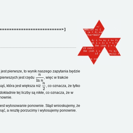
==========================>]
jest pierwsze, to wynik naszego zapytania będzie
n
ln
n
 pierwszych jest rzędu
, więc w trakcie
n
2
ąś, która jest większa niż
, co oznacza, że tylko
 dokładnie tej liczby są nikłe, co oznacza, że w
onownie.
 jest wylosowanie ponownie. Stąd wnioskujemy, że
nąć, a resztę porzucimy i wylosujemy ponownie.
k
1
n
x