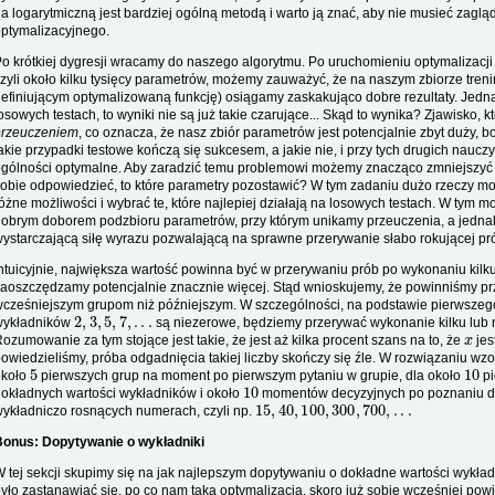
a logarytmiczną jest bardziej ogólną metodą i warto ją znać, aby nie musieć zag
ptymalizacyjnego.
o krótkiej dygresji wracamy do naszego algorytmu. Po uruchomieniu optymalizac
zyli około kilku tysięcy parametrów, możemy zauważyć, że na naszym zbiorze tre
efiniującym optymalizowaną funkcję) osiągamy zaskakująco dobre rezultaty. Jed
osowych testach, to wyniki nie są już takie czarujące... Skąd to wynika? Zjawisko
przeuczeniem
, co oznacza, że nasz zbiór parametrów jest potencjalnie zbyt duży, b
akie przypadki testowe kończą się sukcesem, a jakie nie, i przy tych drugich nauczy
gólności optymalne. Aby zaradzić temu problemowi możemy znacząco zmniejszyć l
obie odpowiedzieć, to które parametry pozostawić? W tym zadaniu dużo rzeczy 
óżne możliwości i wybrać te, które najlepiej działają na losowych testach. W tym 
obrym doborem podzbioru parametrów, przy którym unikamy przeuczenia, a jedn
ystarczającą siłę wyrazu pozwalającą na sprawne przerywanie słabo rokującej pr
ntuicyjnie, największa wartość powinna być w przerywaniu prób po wykonaniu kilk
aoszczędzamy potencjalnie znacznie więcej. Stąd wnioskujemy, że powinniśmy p
cześniejszym grupom niż późniejszym. W szczególności, na podstawie pierwszego p
2
,
3
,
5
,
7
,
.
.
.
wykładników
są niezerowe, będziemy przerywać wykonanie kilku lub n
x
ozumowanie za tym stojące jest takie, że jest aż kilka procent szans na to, że
jes
owiedzieliśmy, próba odgadnięcia takiej liczby skończy się źle. W rozwiązaniu w
5
10
około
pierwszych grup na moment po pierwszym pytaniu w grupie, dla około
pi
10
okładnych wartości wykładników i około
momentów decyzyjnych po poznaniu do
15
,
40
,
100
,
300
,
700
,
.
.
.
ykładniczo rosnących numerach, czyli np.
Bonus: Dopytywanie o wykładniki
 tej sekcji skupimy się na jak najlepszym dopytywaniu o dokładne wartości wykład
yło zastanawiać się, po co nam taka optymalizacja, skoro już sobie wcześniej pow