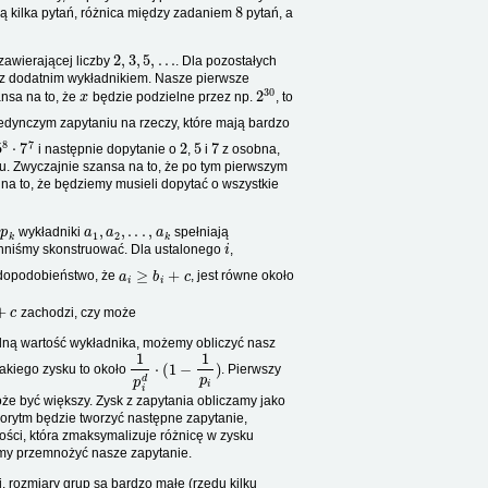
8
ją kilka pytań, różnica między zadaniem
pytań, a
2
,
3
,
5
,
.
.
.
zawierającej liczby
. Dla pozostałych
z dodatnim wykładnikiem. Nasze pierwsze
x
2
30
ansa na to, że
będzie podzielne przez np.
, to
jedynczym zapytaniu na rzeczy, które mają bardzo
5
8
⋅
7
7
2
5
7
i następnie dopytanie o
,
i
z osobna,
azu. Zwyczajnie szansa na to, że po tym pierwszym
 na to, że będziemy musieli dopytać o wszystkie
p
k
a
1
,
a
2
,
.
.
.
,
a
k
wykładniki
spełniają
i
winniśmy skonstruować. Dla ustalonego
,
a
i
≥
b
i
+
c
awdopodobieństwo, że
, jest równe około
zachodzi, czy może
ładną wartość wykładnika, możemy obliczyć nasz
1
p
i
d
⋅
(
1
−
1
p
i
)
takiego zysku to około
. Pierwszy
oże być większy. Zysk z zapytania obliczamy jako
rytm będzie tworzyć następne zapytanie,
ości, która zmaksymalizuje różnicę w zysku
iśmy przemnożyć nasze zapytanie.
, rozmiary grup są bardzo małe (rzędu kilku