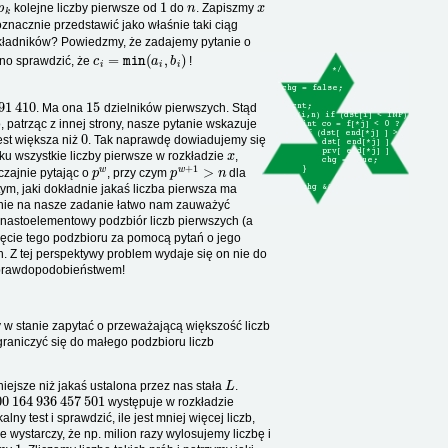
kolejne liczby pierwsze od
do
. Zapiszmy
nacznie przedstawić jako właśnie taki ciąg
kładników? Powiedzmy, że zadajemy pytanie o
c
i
=
min
(
a
i
,
b
i
)
dno sprawdzić, że
!
15
. Ma ona
dzielników pierwszych. Stąd
o, patrząc z innej strony, nasze pytanie wskazuje
0
jest większa niż
. Tak naprawdę dowiadujemy się
x
ku wszystkie liczby pierwsze w rozkładzie
,
p
w
p
w
+
1
>
n
czajnie pytając o
, przy czym
dla
tym, jaki dokładnie jakaś liczba pierwsza ma
zenie na nasze zadanie łatwo nam zauważyć
unastoelementowy podzbiór liczb pierwszych (a
ięcie tego podzbioru za pomocą pytań o jego
. Z tej perspektywy problem wydaje się on nie do
prawdopodobieństwem!
 w stanie zapytać o przeważającą większość liczb
raniczyć się do małego podzbioru liczb
L
ejsze niż jakaś ustalona przez nas stała
.
00
164
936
457
501
występuje w rozkładzie
 test i sprawdzić, ile jest mniej więcej liczb,
e wystarczy, że np. milion razy wylosujemy liczbę i
1