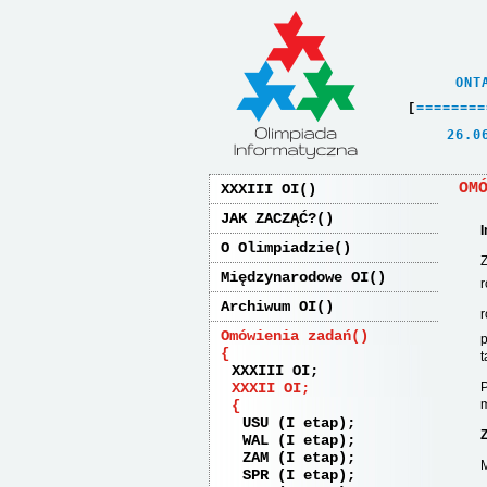
    ONT
[
=
=
=
=
=
=
=
=
   26.0
OM
XXXIII OI
JAK ZACZĄĆ?
I
O Olimpiadzie
Z
Międzynarodowe OI
Archiwum OI
r
Omówienia zadań
p
t
XXXIII OI
P
XXXII OI
m
USU (I etap)
Z
WAL (I etap)
ZAM (I etap)
M
SPR (I etap)