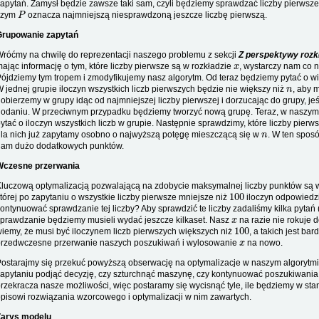
apytań. Zamysł będzie zawsze taki sam, czyli będziemy sprawdzać liczby pierwsze
P
czym
oznacza najmniejszą niesprawdzoną jeszcze liczbę pierwszą.
Grupowanie zapytań
róćmy na chwilę do reprezentacji naszego problemu z sekcji
Z perspektywy rozk
x
ając informację o tym, które liczby pierwsze są w rozkładzie
, wystarczy nam co 
ójdziemy tym tropem i zmodyfikujemy nasz algorytm. Od teraz będziemy pytać o wie
n
 jednej grupie iloczyn wszystkich liczb pierwszych będzie nie większy niż
, aby 
obierzemy w grupy idąc od najmniejszej liczby pierwszej i dorzucając do grupy, je
odaniu. W przeciwnym przypadku będziemy tworzyć nową grupę. Teraz, w naszym a
ytać o iloczyn wszystkich liczb w grupie. Następnie sprawdzimy, które liczby pier
n
la nich już zapytamy osobno o najwyższą potęgę mieszczącą się w
. W ten sposó
nam dużo dodatkowych punktów.
Wczesne przerwania
luczową optymalizacją pozwalającą na zdobycie maksymalnej liczby punktów są 
100
tórej po zapytaniu o wszystkie liczby pierwsze mniejsze niż
iloczyn odpowiedz
ontynuować sprawdzanie tej liczby? Aby sprawdzić te liczby zadaliśmy kilka pytań
x
prawdzanie będziemy musieli wydać jeszcze kilkaset. Nasz
na razie nie rokuje 
100
iemy, że musi być iloczynem liczb pierwszych większych niż
, a takich jest ba
x
przedwczesne przerwanie naszych poszukiwań i wylosowanie
na nowo.
ostarajmy się przekuć powyższą obserwację na optymalizacje w naszym algoryt
apytaniu podjąć decyzję, czy szturchnąć maszynę, czy kontynuować poszukiwania
rzekracza nasze możliwości, więc postaramy się wycisnąć tyle, ile będziemy w sta
pisowi rozwiązania wzorcowego i optymalizacji w nim zawartych.
Zarys modelu