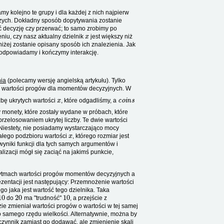
 kolejno te grupy i dla każdej z nich najpierw
szych. Dokładny sposób dopytywania zostanie
 decyzję czy przerwać; to samo zrobimy po
x
niu, czy nasz aktualny dzielnik
jest większy niż
iżej zostanie opisany sposób ich znalezienia. Jak
o odpowiadamy i kończymy interakcję.
ia
(polecamy wersję angielską artykułu). Tylko
cie wartości progów dla momentów decyzyjnych. W
x
coins
bę ukrytych wartości
, które odgadliśmy, a
 monety, które zostały wydane w próbach, które
 przelosowaniem ukrytej liczby. Te dwie wartości
 Niestety, nie posiadamy wystarczająco mocy
x
tałego podzbioru wartości
, którego rozmiar jest
wyniki funkcji dla tych samych argumentów i
izacji mógł się zaciąć na jakimś punkcie,
rytmach wartości progów momentów decyzyjnych a
ezentacji jest następujący: Przemnożenie wartości
go jaka jest wartość tego dzielnika. Taka
10
20
10
do
ma "trudność"
, a przejście z
ie zmieniał wartości progów o wartości w tej samej
 samego rzędu wielkości. Alternatywnie, można by
czynnik zamiast go dodawać, ale zmienienie skali