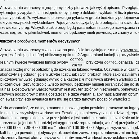
 rozwiązaniu wzorcowym grupujemy liczby pierwsze jak wyżej opisano. Przeglądamy
ykonujemy zapytanie, a następnie dopytujemy o dokładne wykładniki liczb pierw
pisany poniżej. Po wykonaniu pierwszego pytania w grupie będziemy podejmować
dkryciu wszystkich wykładników. Pojedyncza decyzja będzie polegała na stwierdze
rzewidziany próg. Wszystkie takie progi będą parametrami naszego rozwiązania i n
x
cześniej, jeśli w jakimkolwiek momencie będziemy mieli pewność, że znamy
, t
Obliczenie progów dla momentów decyzyjnych
W rozwiązaniu wzorcowym zastosowano podejście korzystające z metody
wyżarzan
zym jest funkcja, dla której obliczamy optimum? Argumentami funkcji są oczywiś
correct
coins
correct
dealnym świecie wynikiem funkcji byłoby
, przy czym
oznacza licz
znacza liczbę monet potrzebną do uzyskania takiego wyniku. Oczywiście wliczamy
akończyły się odgadnięciem ukrytej liczby, jak i tych próbach, które zakończyliśmy
n
x
bliczylibyśmy uwzględniając wyniki dla każdej z
możliwych ukrytych wartości
.
bliczeniowej, żeby to zrobić. Z tego powodu będziemy musieli ograniczyć się do s
la nas akceptowalny. Bardzo ważnym jest aby ten zbiór był niezmienny, ponieważ 
x
losowych podzbiorów
mają dostatecznie duże wahania, aby nasz algorytm optymal
x
onieważ przy jego ewaluacji trafił mu się bardzo fartowny podzbiór wartości
.
arto wspomnieć, że od tego momentu nasz algorytm powinien pracować na loga
ie na ich rzeczywistych wartościach. Powód tej, na pierwszy rzut oka dziwnej, repr
x
c
ktualnie znanego dzielnika
przez jakieś
jest podobnie trudne, niezależnie od te
eprezentacja jest dużo bardziej wiarygodna niż reprezentacja, w której przejście z
100
000
000
200
000
000
100
000
000
do
ma "trudność"
. Algorytm wyżarzania będz
kali i z tego powodu pojedynczy krok powinien zawsze reprezentować zmianę tego
yło zmodyfikować algorytm wyżarzania, aby mnożył wartości przez ustalony współ