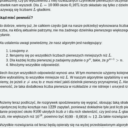
prawdzimy, czy po wydzieleniu z niej rozważanych czynników pierwszych otrzym
L
=
10
000
0
,
16
%
odsetek nam wyszedł. Dla
około
liczb składało się tylko z dzi
L
azywają się liczbami
-gładkimi.
Skąd mieć pewność?
o dobrze, wiemy już, że całkiem często (jak na nasze potrzeby) wylosowana liczb
iczba, na którą aktualnie patrzymy, nie ma żadnego dzielnika pierwszego większeg
ytanie.
la ustalenia uwagi powiedzmy, że nasz algorytm jest następujący:
x
Losujemy
.
L
Iterujemy się po wszystkich liczbach pierwszych mniejszych niż
.
p
p
w
p
w
+
1
>
n
Dla każdej liczby pierwszej
zadajemy pytanie o
, takie, że
.
Mnożymy wszystkie odpowiedzi.
ans
iech iloczyn wszystkich odpowiedzi wynosi
. W tym momencie użyjemy kolejnej
L
tóre wybraliśmy, to wszystkie mniejsze niż
. W naszym algorytmie spytaliśmy o ws
x
≠
ans
x
L
iemy, że jeżeli
, to
musi mieć jakiś dzielnik pierwszy przynajmniej
. Al
x
ans
ewność, że taka dodatkowa liczba pierwsza w rozkładzie
nie istnieje i
jest r
ożemy teraz podliczyć, ile rozgrywek spodziewamy się wygrać, stosując taką stra
1229
ojedynczej liczby kosztuje nas
zapytań, ponieważ dokładnie tyle jest liczb p
8100
x
L
tanie przejrzeć około
ukrytych liczb
i dla nich stwierdzić, czy jest ona
-gła
10
18
8100
⋅
0
,
0016
≈
12
iczb, nie większych niż
, powinno być
. Za takie rozwiąza
szystkie rozwiązania od teraz będą opierały się na wyżej przedstawionym algorytm