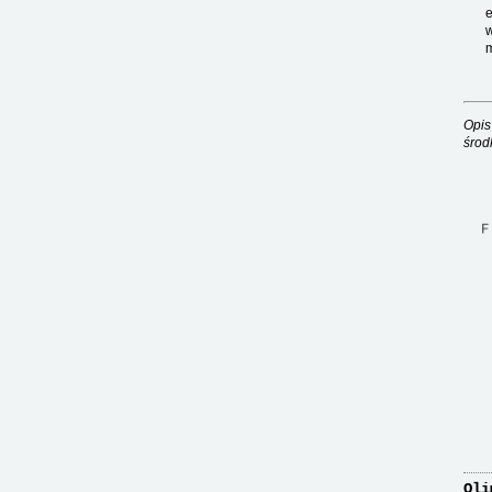
e
w
m
Opis
środ
Oli