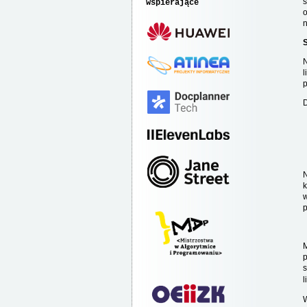
s
wspierające
n
N
l
p
D
N
k
w
p
M
p
s
l
W