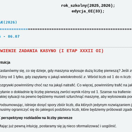
rok_szkolny(2025,2026);
edycja_OI(33);
AK(2026)     
=
=
=
=
=
=
=
=
=
=
=
=
============================================
6 - 06.07    
ÓWIENIE ZADANIA KASYNO (I ETAP XXXII OI)
ntuicja
x
astanówmy się, co się dzieje, gdy maszyna wylosuje dużą liczbę pierwszą? Jeśli
1
x
1
n
różny od
tylko, gdy zapytamy o jakąś wielokrotność
. Wśród liczb od
do
liczb
ozgrywki powinniśmy choć raz na jakąś natrafić. Co więcej, powinniśmy trafić na jak
1
ytanie o dokładnie tę liczbę pierwszą zwróci wynik różny od
. Szanse na trafienie
akiej sytuacji na pewno będziemy musieli szturchnąć maszynę, aby wylosowała p
odsumowując, istnieje dosyć spory zbiór liczb, dla których jedynym rozwiązaniem
usimy ograniczyć się do jakiegoś podzbioru liczb, które będziemy próbowali zgad
 perspektywy rozkładów na liczby pierwsze
ając już pewną intuicję, postaramy się ją nieco sformalizować i uogólnić.
p
1
,
p
2
,
…
,
p