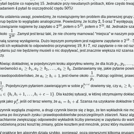
15
ytań będzie co najwyżej
. Jednakże przy nieudanych próbach, które często trwa
4
50
%
zadaniem
pytań to oszczędność rzędu
!
la ustalenia uwagi, powiedzmy, że rozwiązujemy ten problem dla pierwszej grupy 
2
,
5
7
rup będzie to wyglądało analogicznie. Powiedzmy, że liczby
oraz
występują 
2
59
5
25
7
21
ozwiązanie najpierw by zapytało o
, potem o
, potem o
, itd. Jednakże sz
1
2
29
około
. Zamysł jest teraz taki, że nie chcemy marnować "miejsca" w naszym po
2
19
⋅
ałą szansę wystąpienia. Dużo lepszym pomysłem jest najpierw zapytanie o
19
8
7
eśli ich wykładniki to odpowiednio przynajmniej
,
i
, niż zapytanie o nie od r
ytaniu już nie będziemy musieli o nic dopytywać, jest znacznie większa niż szansa
rzy.
p
1
,
p
2
,
…
,
ówiąc dokładniej, w pojedynczym kroku algorytmu wiemy, że dla liczb
a
1
≥
b
1
,
a
2
≥
b
2
,
.
.
.
,
a
k
≥
b
k
nierówności
. Zastanawiamy się, jakie pytanie po
a
i
≥
b
i
+
1
1
p
i
prawdopodobieństwo, że
, jest równe około
. Patrząc ogólniej, pr
1
p
i
c
p
i
b
i
+
c
a
i
≥
b
i
+
c
. Pojedynczym pytaniem zawierającym w sobie
dowiemy się, czy
a
i
∈
{
b
i
,
b
i
+
1
,
.
.
.
,
b
i
+
c
−
1
}
. Dla każdej sytuacji, w której otrzymujemy dok
p
i
d
a
i
=
b
i
+
d
ysk jako
, jeśli od teraz wiemy, że
. Szansa na uzyskanie dokładnie 
zynnik wygląda znajomo, a drugi czynnik bierze się z tego, że ten wykładnik nie m
uma po iloczynach zysku i prawdopodobieństw poszczególnych zdarzeń. Nasz algo
achłannie zwiększając odpowiedni wykładnik liczby pierwszej w zapytaniu do wart
odzieloną przez koszt tej zmiany, gdzie kosztem jest mnożnik, przez który musiel
 praktyce ten algorytm działa szybko, ponieważ, poza pierwszymi kilkoma grupami