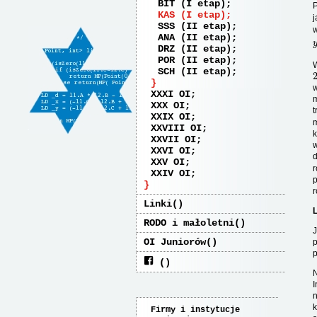
BIT (I etap)
P
KAS (I etap)
j
SSS (II etap)
ANA (II etap)
DRZ (II etap)
POR (II etap)
W
SCH (II etap)
w
XXXI OI
m
XXX OI
t
XXIX OI
m
XXVIII OI
k
XXVII OI
w
XXVI OI
d
XXV OI
r
XXIV OI
p
r
Linki
L
RODO i małoletni
J
OI Juniorów
p
p
N
I
n
k
Firmy i instytucje