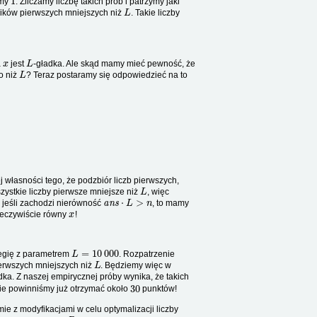
amy
. Zliczamy liczbę takich prób i patrzymy jaki
L
elników pierwszych mniejszych niż
. Takie liczby
x
L
a
jest
-gładka. Ale skąd mamy mieć pewność, że
L
o niż
? Teraz postaramy się odpowiedzieć na to
 własności tego, że podzbiór liczb pierwszych,
L
zystkie liczby pierwsze mniejsze niż
, więc
ans
⋅
L
>
n
e jeśli zachodzi nierówność
, to mamy
x
zeczywiście równy
!
L
=
10
000
tegię z parametrem
. Rozpatrzenie
L
ierwszych mniejszych niż
. Będziemy więc w
dka. Z naszej empirycznej próby wynika, że takich
30
nie powinniśmy już otrzymać około
punktów!
ie z modyfikacjami w celu optymalizacji liczby
ans
⋅
P
n