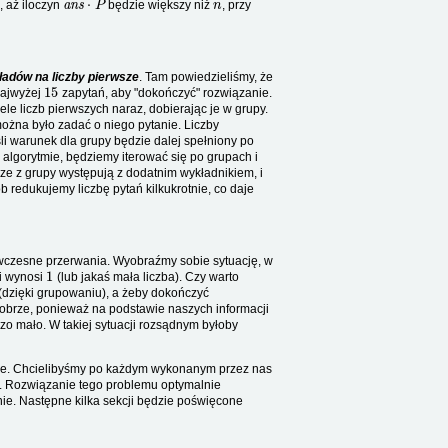
, aż iloczyn
będzie większy niż
, przy
ładów na liczby pierwsze
. Tam powiedzieliśmy, że
15
najwyżej
zapytań, aby "dokończyć" rozwiązanie.
le liczb pierwszych naraz, dobierając je w grupy.
można było zadać o niego pytanie. Liczby
śli warunek dla grupy będzie dalej spełniony po
lgorytmie, będziemy iterować się po grupach i
wsze z grupy występują z dodatnim wykładnikiem, i
b redukujemy liczbę pytań kilkukrotnie, co daje
wczesne przerwania. Wyobraźmy sobie sytuację, w
1
i wynosi
(lub jakaś mała liczba). Czy warto
 (dzięki grupowaniu), a żeby dokończyć
dobrze, ponieważ na podstawie naszych informacji
rdzo mało. W takiej sytuacji rozsądnym byłoby
mie. Chcielibyśmy po każdym wykonanym przez nas
. Rozwiązanie tego problemu optymalnie
nie. Następne kilka sekcji będzie poświęcone