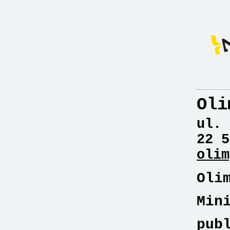
Oli
ul. 
22 5
olim
Oli
Min
pub