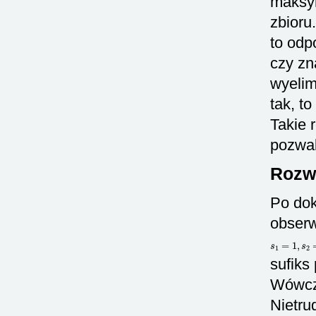
maksym
zbioru.
to od
czy zn
wyelim
tak, t
Takie 
pozwal
Rozwi
Po dok
obserw
s
1
=
1
,
s
2
=
sufiks
Wówcza
Nietru