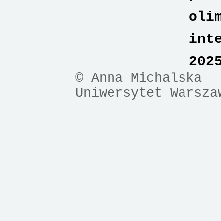
oli
int
202
© Anna Michalska
Uniwersytet Warsza