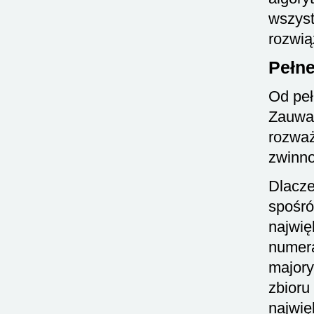
wszyst
rozwią
Pełne
Od peł
Zauważ
rozważ
zwinno
Dlacze
spośró
najwię
numer
majory
zbior
najwię