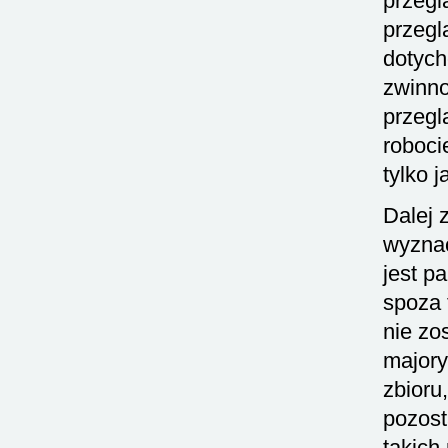
przegl
przegl
dotych
zwinno
przegl
roboci
tylko 
Dalej 
wyznac
jest p
spoza 
nie zo
majory
zbioru
pozost
takich