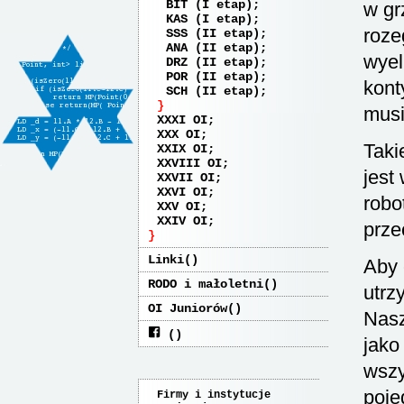
BIT (I etap)
w gr
KAS (I etap)
roze
SSS (II etap)
ANA (II etap)
wyel
DRZ (II etap)
POR (II etap)
kont
SCH (II etap)
musi
XXXI OI
XXX OI
Taki
XXIX OI
XXVIII OI
jest
XXVII OI
XXVI OI
robo
XXV OI
XXIV OI
prze
Linki
Aby 
RODO i małoletni
utrz
OI Juniorów
Nasz
jako
wszy
poje
Firmy i instytucje