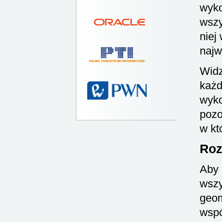
wyko
wszy
niej
najw
Widz
każd
wyk
pozo
w k
Roz
Aby 
wszy
geom
wsp