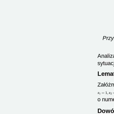
Przy
Analiz
sytuac
Lema
Załóżm
s
1
=
1
,
s
2
=
o num
Dowó