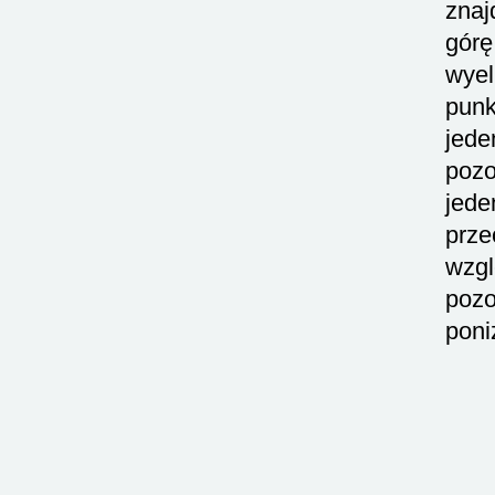
znaj
górę
wyel
punk
jede
pozo
jede
prze
wzgl
pozo
poni