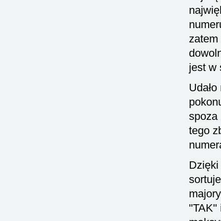
najwię
nume
zatem
dowol
jest w
Udało 
pokonu
spoza 
tego z
numer
Dzięki
sortuj
majory
"TAK" 