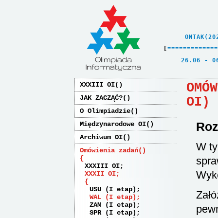
    ONTAK(20
[
=
=
=
=
=
=
=
=
=
=
=
=
=
   26.06 - 0
OMÓW
XXXIII OI
JAK ZACZĄĆ?
OI)
O Olimpiadzie
Roz
Międzynarodowe OI
Archiwum OI
W ty
Omówienia zadań
spra
XXXIII OI
Wyko
XXXII OI
USU (I etap)
Załó
WAL (I etap)
ZAM (I etap)
pewn
SPR (I etap)