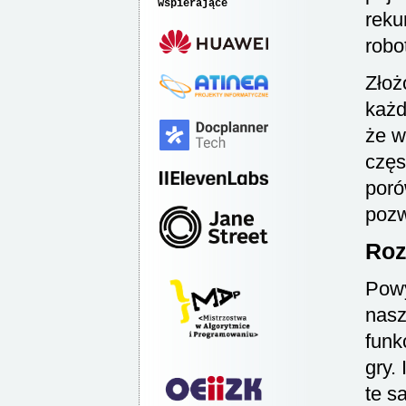
wspierające
reku
robo
Złoż
każ
że w
częs
poró
pozw
Roz
Powy
nasz
funk
gry.
te s