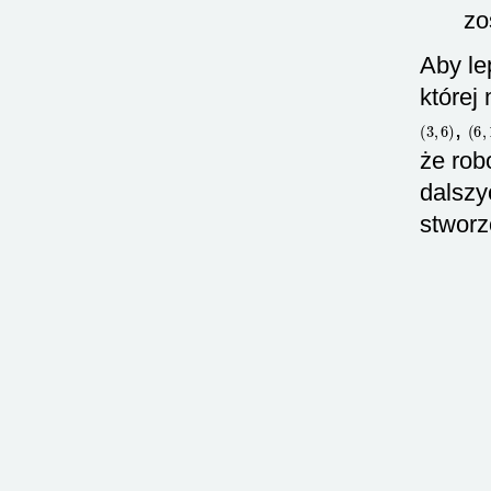
zo
Aby le
której
(
3
,
6
)
,
(
6
,
że rob
dalszy
stworz