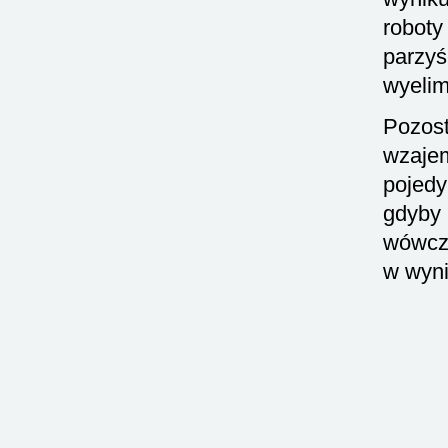
roboty
parzyś
wyelim
Pozost
wzajem
pojed
gdyby 
wówcz
w wyni