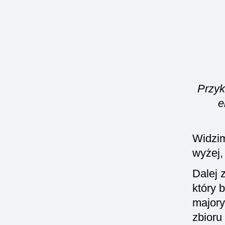
Przyk
e
Widzim
wyżej,
Dalej 
który 
majory
zbioru