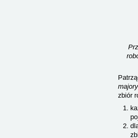
Prz
rob
Patrzą
major
zbiór 
ka
po
dl
zb