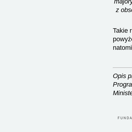
majory
z obs
Takie 
powyże
natomi
Opis p
Progra
Minist