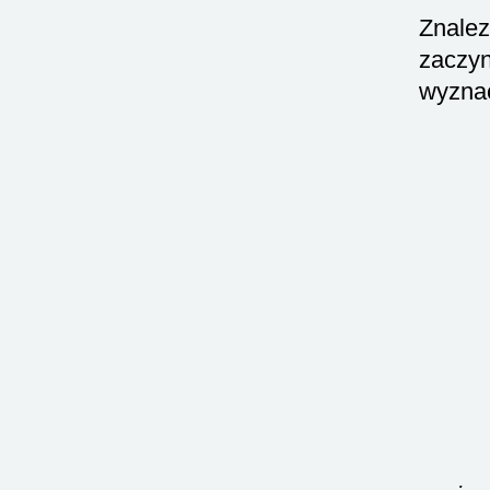
Znalez
zaczyn
wyznac