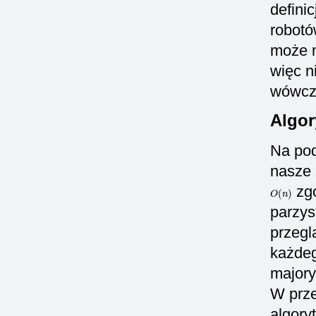
defini
robotó
może m
więc n
wówcza
Algo
Na pod
nasze 
O
(
n
)
zgo
parzys
przegl
każdeg
majory
W prze
algory