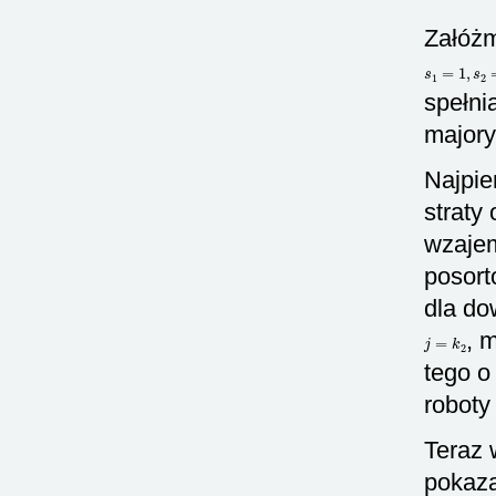
Załóżm
s
1
=
1
,
s
2
=
spełni
majory
Najpi
straty
wzajem
posor
dla do
j
=
k
2
, 
tego 
robot
Teraz
pokaza