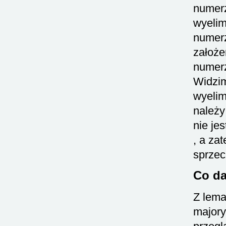
numerz
wyeli
numer
założe
numer
Widzim
wyelim
należy
nie je
, a za
sprzec
Co da
Z lema
majory