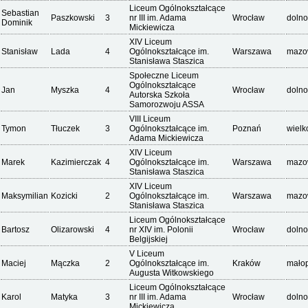
Liceum Ogólnokształcące
Sebastian
Paszkowski
3
nr III im. Adama
Wrocław
dolno
Dominik
Mickiewicza
XIV Liceum
Stanisław
Lada
4
Ogólnokształcące im.
Warszawa
mazo
Stanisława Staszica
Społeczne Liceum
Ogólnokształcące
Jan
Myszka
4
Wrocław
dolno
Autorska Szkoła
Samorozwoju ASSA
VIII Liceum
Tymon
Tłuczek
3
Ogólnokształcące im.
Poznań
wielk
Adama Mickiewicza
XIV Liceum
Marek
Kazimierczak
4
Ogólnokształcące im.
Warszawa
mazo
Stanisława Staszica
XIV Liceum
Maksymilian
Kozicki
2
Ogólnokształcące im.
Warszawa
mazo
Stanisława Staszica
Liceum Ogólnokształcące
Bartosz
Olizarowski
4
nr XIV im. Polonii
Wrocław
dolno
Belgijskiej
V Liceum
Maciej
Mączka
2
Ogólnokształcące im.
Kraków
małop
Augusta Witkowskiego
Liceum Ogólnokształcące
Karol
Matyka
3
nr III im. Adama
Wrocław
dolno
Mickiewicza