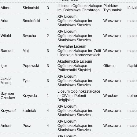
I Liceum Ogólnokształcące
Piotrków
Albert
Siekański
3
łódzk
im. Bolesława Chrobrego
Trybunalski
XIV Liceum
Artur
Smoleński
1
Ogólnokształcące im.
Warszawa
mazo
Stanisława Staszica
XIV Liceum
Witold
Swacha
2
Ogólnokształcące im.
Warszawa
mazo
Stanisława Staszica
Prywatne Liceum
Samuel
Maj
3
Ogólnokształcące im. Zofii
Warszawa
mazo
i Jędrzeja Moraczewskich
Akademickie Liceum
Igor
Popowski
3
Ogólnokształcące
Gliwice
śląsk
Politechniki Śląskiej
XIV Liceum
Jakub
Żyto
3
Ogólnokształcące im.
Warszawa
mazo
Maciej
Stanisława Staszica
Liceum Ogólnokształcące
Szymon
Krzywda
1
nr XIV im. Polonii
Wrocław
dolno
Czesław
Belgijskiej
XIV Liceum
Krzysztof
Ładniak
4
Ogólnokształcące im.
Warszawa
mazo
Stanisława Staszica
XIV Liceum
Antoni
Pusz
4
Ogólnokształcące im.
Warszawa
mazo
Stanisława Staszica
XIV Liceum