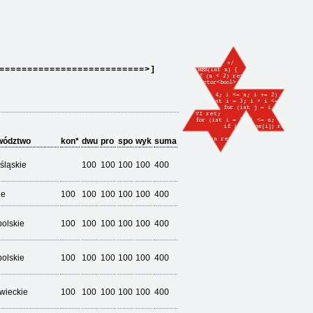
==========================>]
wództwo
kon*
dwu
pro
spo
wyk
suma
śląskie
100
100
100
100
400
ie
100
100
100
100
100
400
olskie
100
100
100
100
100
400
olskie
100
100
100
100
100
400
wieckie
100
100
100
100
100
400