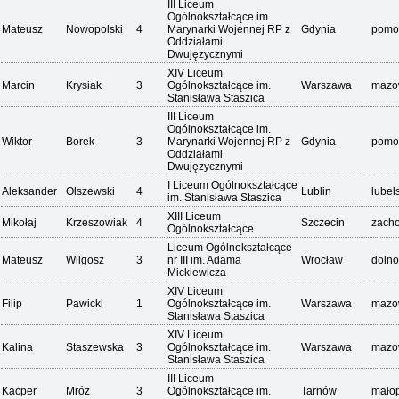
III Liceum
Ogólnokształcące im.
Mateusz
Nowopolski
4
Marynarki Wojennej RP z
Gdynia
pomo
Oddziałami
Dwujęzycznymi
XIV Liceum
Marcin
Krysiak
3
Ogólnokształcące im.
Warszawa
mazo
Stanisława Staszica
III Liceum
Ogólnokształcące im.
Wiktor
Borek
3
Marynarki Wojennej RP z
Gdynia
pomo
Oddziałami
Dwujęzycznymi
I Liceum Ogólnokształcące
Aleksander
Olszewski
4
Lublin
lubel
im. Stanisława Staszica
XIII Liceum
Mikołaj
Krzeszowiak
4
Szczecin
zach
Ogólnokształcące
Liceum Ogólnokształcące
Mateusz
Wilgosz
3
nr III im. Adama
Wrocław
dolno
Mickiewicza
XIV Liceum
Filip
Pawicki
1
Ogólnokształcące im.
Warszawa
mazo
Stanisława Staszica
XIV Liceum
Kalina
Staszewska
3
Ogólnokształcące im.
Warszawa
mazo
Stanisława Staszica
III Liceum
Kacper
Mróz
3
Ogólnokształcące im.
Tarnów
małop