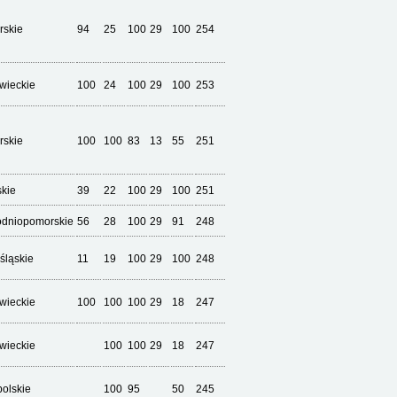
rskie
94
25
100
29
100
254
wieckie
100
24
100
29
100
253
rskie
100
100
83
13
55
251
skie
39
22
100
29
100
251
odniopomorskie
56
28
100
29
91
248
śląskie
11
19
100
29
100
248
wieckie
100
100
100
29
18
247
wieckie
100
100
29
18
247
olskie
100
95
50
245