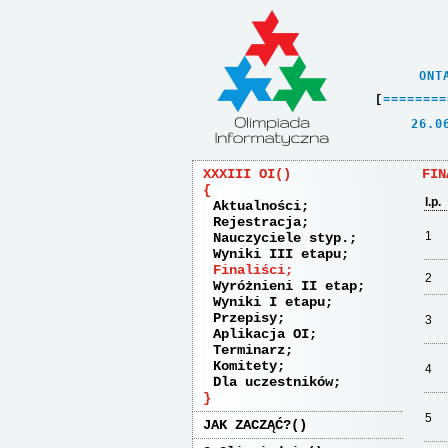
    ONT
[
=
=
=
=
=
=
=
=
   26.0
XXXIII OI
FIN
l.p.
Aktualności
Rejestracja
1
Nauczyciele styp.
Wyniki III etapu
Finaliści
2
Wyróżnieni II etap
Wyniki I etapu
Przepisy
3
Aplikacja OI
Terminarz
Komitety
4
Dla uczestników
5
JAK ZACZĄĆ?