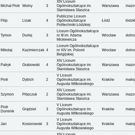
XIV Liceum
Michał Piotr
Wolny
3
Ogólnokształcące im.
Warszawa
mazo
Stanisława Staszica
Publiczne Liceum
Filip
Lizak
4
Ogólnokształcące
Łódź
łódzk
Politechniki Łódzkiej
Liceum Ogólnokształcące
Tymon
Durlej
3
nr III im. Adama
Wrocław
dolno
Mickiewicza
Liceum Ogólnokształcące
Mikołaj
Kazimierczak
4
nr XIV im. Polonii
Wrocław
dolno
Belgijskiej
XIV Liceum
Patryk
Grabowski
4
Ogólnokształcące im.
Warszawa
mazo
Stanisława Staszica
V Liceum
Piotr
Dybich
2
Ogólnokształcące im.
Kraków
małop
Augusta Witkowskiego
XIV Liceum
Szymon
Pilipczuk
2
Ogólnokształcące im.
Warszawa
mazo
Stanisława Staszica
V Liceum
Piotr
Grądziel
3
Ogólnokształcące im.
Kraków
małop
Dominik
Augusta Witkowskiego
V Liceum
Jan
Kosiorowski
3
Ogólnokształcące im.
Kraków
małop
Augusta Witkowskiego
XIV Liceum