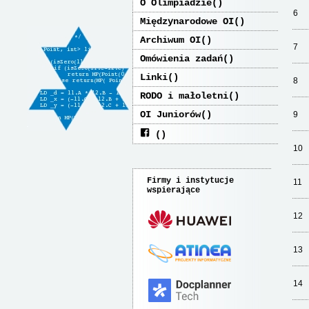
O Olimpiadzie
6
Międzynarodowe OI
Archiwum OI
7
Omówienia zadań
Linki
8
RODO i małoletni
OI Juniorów
9
10
Firmy i instytucje
11
wspierające
12
13
14