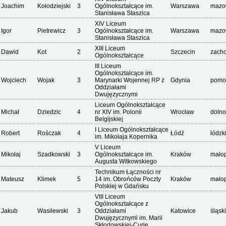
Joachim
Kołodziejski
3
Ogólnokształcące im.
Warszawa
mazo
Stanisława Staszica
XIV Liceum
Igor
Pietrewicz
3
Ogólnokształcące im.
Warszawa
mazo
Stanisława Staszica
XIII Liceum
Dawid
Kot
2
Szczecin
zach
Ogólnokształcące
III Liceum
Ogólnokształcące im.
Wojciech
Wojak
3
Marynarki Wojennej RP z
Gdynia
pomo
Oddziałami
Dwujęzycznymi
Liceum Ogólnokształcące
Michał
Dziedzic
4
nr XIV im. Polonii
Wrocław
dolno
Belgijskiej
I Liceum Ogólnokształcące
Robert
Rośczak
4
Łódź
łódzk
im. Mikołaja Kopernika
V Liceum
Mikołaj
Szadkowski
3
Ogólnokształcące im.
Kraków
małop
Augusta Witkowskiego
Technikum Łączności nr
Mateusz
Klimek
5
14 im. Obrońców Poczty
Kraków
małop
Polskiej w Gdańsku
VIII Liceum
Ogólnokształcące z
Jakub
Wasilewski
3
Oddziałami
Katowice
śląsk
Dwujęzycznymi im. Marii
Skłodowskiej-Curie