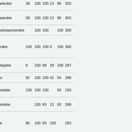
wieckie
39
100
100
13
90
303
wieckie
58
100
100
13
90
303
odniopomorskie
100
100
100
300
rskie
100
100
100
0
100
300
śląskie
9
100
68
29
100
297
ie
92
100
100
42
54
296
olskie
100
100
100
93
293
olskie
100
83
13
93
289
ie
90
100
83
100
283