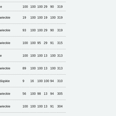
ie
100
100
100
29
90
319
wieckie
19
100
100
19
100
319
wieckie
93
100
100
29
90
319
wieckie
100
100
95
29
91
315
ie
100
100
100
13
100
313
wieckie
89
100
100
13
100
313
śląskie
9
16
100
100
94
310
wieckie
56
100
98
13
94
305
wieckie
100
100
100
13
91
304