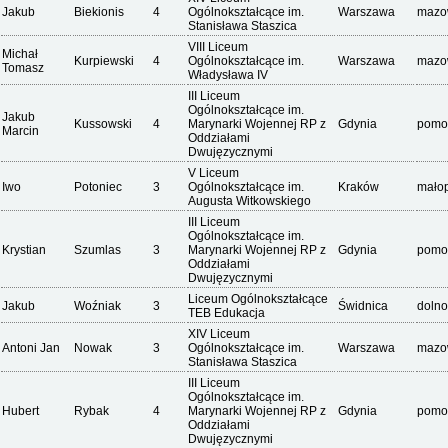
Jakub
Biekionis
4
Ogólnokształcące im.
Warszawa
mazo
Stanisława Staszica
VIII Liceum
Michał
Kurpiewski
4
Ogólnokształcące im.
Warszawa
mazo
Tomasz
Władysława IV
III Liceum
Ogólnokształcące im.
Jakub
Kussowski
4
Marynarki Wojennej RP z
Gdynia
pomo
Marcin
Oddziałami
Dwujęzycznymi
V Liceum
Iwo
Potoniec
3
Ogólnokształcące im.
Kraków
małop
Augusta Witkowskiego
III Liceum
Ogólnokształcące im.
Krystian
Szumlas
3
Marynarki Wojennej RP z
Gdynia
pomo
Oddziałami
Dwujęzycznymi
Liceum Ogólnokształcące
Jakub
Woźniak
3
Świdnica
dolno
TEB Edukacja
XIV Liceum
Antoni Jan
Nowak
3
Ogólnokształcące im.
Warszawa
mazo
Stanisława Staszica
III Liceum
Ogólnokształcące im.
Hubert
Rybak
4
Marynarki Wojennej RP z
Gdynia
pomo
Oddziałami
Dwujęzycznymi