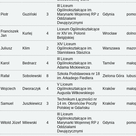
III Liceum
Ogólnokształcące im.
Piotr
Guziński
3
Marynarki Wojennej RP z
Gdynia
pomo
Oddziałami
Dwujęzycznymi
Liceum Ogólnokształcące
Franciszek
Kurlej
4
nr XIV im. Polonii
Wrocław
dolno
Jan
Belgijskiej
XIV Liceum
Juliusz
Klim
2
Ogólnokształcące im.
Warszawa
mazo
Stanisława Staszica
III Liceum
Karol
Bednarz
4
Ogólnokształcące im.
Tarnów
małop
Adama Mickiewicza
Szkoła Podstawowa nr 18
Rafał
Sobolewski
8
Zielona Góra
lubus
im. Arkadego Fiedlera
V Liceum
Wojciech
Dworaczyk
4
Ogólnokształcące im.
Kraków
małop
Augusta Witkowskiego
Technikum Łączności nr
Samuel
Juszkiewicz
3
14 im. Obrońców Poczty
Kraków
małop
Polskiej w Gdańsku
III Liceum
Ogólnokształcące im.
Witold Józef
Milewski
4
Marynarki Wojennej RP z
Gdynia
pomo
Oddziałami
Dwujęzycznymi