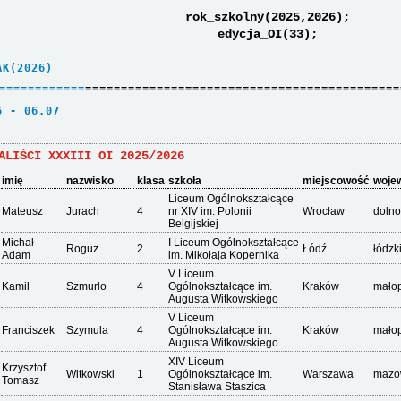
rok_szkolny(2025,2026);
edycja_OI(33);
AK(2026)     
=
=
=
=
=
=
=
=
=
=
=
=
============================================
6 - 06.07    
ALIŚCI XXXIII OI 2025/2026
imię
nazwisko
klasa
szkoła
miejscowość
woje
Liceum Ogólnokształcące
Mateusz
Jurach
4
nr XIV im. Polonii
Wrocław
dolno
Belgijskiej
Michał
I Liceum Ogólnokształcące
Roguz
2
Łódź
łódzk
Adam
im. Mikołaja Kopernika
V Liceum
Kamil
Szmurło
4
Ogólnokształcące im.
Kraków
małop
Augusta Witkowskiego
V Liceum
Franciszek
Szymula
4
Ogólnokształcące im.
Kraków
małop
Augusta Witkowskiego
XIV Liceum
Krzysztof
Witkowski
1
Ogólnokształcące im.
Warszawa
mazo
Tomasz
Stanisława Staszica