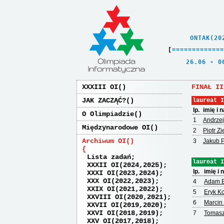
    ONTAK(20
[
=
=
=
=
=
=
=
=
=
=
=
=
=
   26.06 - 0
XXXIII OI
FINAŁ II
JAK ZACZĄĆ?
laureat I
lp.
imię i 
O Olimpiadzie
1
Andrze
Międzynarodowe OI
2
Piotr Zi
Archiwum OI
3
Jakub 
Lista zadań
laureat I
XXXII OI(2024,2025)
lp.
imię i
XXXI OI(2023,2024)
XXX OI(2022,2023)
4
Adam B
XXIX OI(2021,2022)
5
Eryk K
XXVIII OI(2020,2021)
6
Marcin
XXVII OI(2019,2020)
XXVI OI(2018,2019)
7
Tomasz
XXV OI(2017,2018)