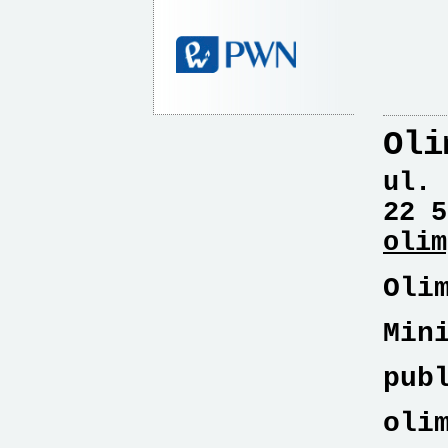
Oli
ul. 
22 5
olim
Oli
Min
pub
oli