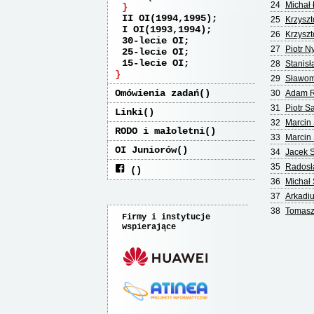
24
Michał 
II OI(1994,1995)
25
Krzyszt
I OI(1993,1994)
26
Krzyszt
30-lecie OI
27
Piotr N
25-lecie OI
15-lecie OI
28
Stanis
29
Sławomi
Omówienia zadań
30
Adam R
31
Piotr S
Linki
32
Marcin
RODO i małoletni
33
Marcin 
OI Juniorów
34
Jacek S
35
Radosł
36
Michał 
37
Arkadi
38
Tomasz
Firmy i instytucje
wspierające