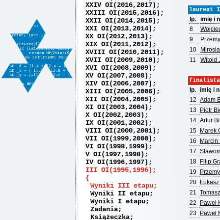
XXIV OI(2016,2017)
laureat I
XXIII OI(2015,2016)
lp.
imię i
XXII OI(2014,2015)
XXI OI(2013,2014)
8
Wojcie
XX OI(2012,2013)
9
Przemy
XIX OI(2011,2012)
10
Mirosł
XVIII OI(2010,2011)
XVII OI(2009,2010)
11
Witold 
XVI OI(2008,2009)
XV OI(2007,2008)
finalista
XIV OI(2006,2007)
lp.
imię i 
XIII OI(2005,2006)
XII OI(2004,2005)
12
Adam B
XI OI(2003,2004)
13
Piotr B
X OI(2002,2003)
14
Artur Bi
IX OI(2001,2002)
VIII OI(2000,2001)
15
Marek 
VII OI(1999,2000)
16
Marcin
VI OI(1998,1999)
17
Sławomi
V OI(1997,1998)
IV OI(1996,1997)
18
Filip Gr
III OI(1995,1996)
19
Przemy
20
Łukasz
Wyniki III etapu
21
Tomasz
Wyniki II etapu
Wyniki I etapu
22
Paweł 
Zadania
23
Paweł
Książeczka