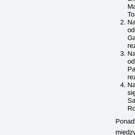
Ma
To
Na
od
Gą
re
Na
od
Pa
re
Na
si
Sa
Ro
Ponadt
między