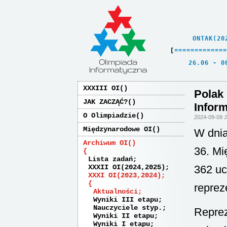
    ONTAK(20
[
=
=
=
=
=
=
=
=
=
=
=
=
=
   26.06 - 0
XXXIII OI
Polak
JAK ZACZĄĆ?
Infor
O Olimpiadzie
2024-09-09 
Międzynarodowe OI
W dnia
Archiwum OI
36. Mi
Lista zadań
XXXII OI(2024,2025)
362 uc
XXXI OI(2023,2024)
reprez
Aktualności
Wyniki III etapu
Nauczyciele styp.
Reprez
Wyniki II etapu
Wyniki I etapu