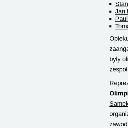
Stan
Jan
Paul
Tom
Opieku
zaanga
były o
zespo
Reprez
Olimp
Same
organi
zawoda