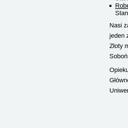
Robe
Stan
Nasi z
jeden 
Złoty 
Sobońs
Opieku
Główne
Uniwer