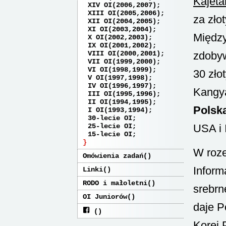
Kajet
XIV OI(2006,2007)
XIII OI(2005,2006)
za zło
XII OI(2004,2005)
XI OI(2003,2004)
Między
X OI(2002,2003)
IX OI(2001,2002)
VIII OI(2000,2001)
zdobyw
VII OI(1999,2000)
VI OI(1998,1999)
30 zło
V OI(1997,1998)
IV OI(1996,1997)
Kangya
III OI(1995,1996)
II OI(1994,1995)
Polska
I OI(1993,1994)
30-lecie OI
25-lecie OI
USA i 
15-lecie OI
W roze
Omówienia zadań
Inform
Linki
RODO i małoletni
srebrn
OI Juniorów
daje P
Korei 