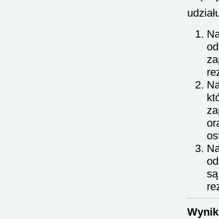
udział
Na
od
za
re
Na
kt
za
or
os
Na
od
są
re
Wynik