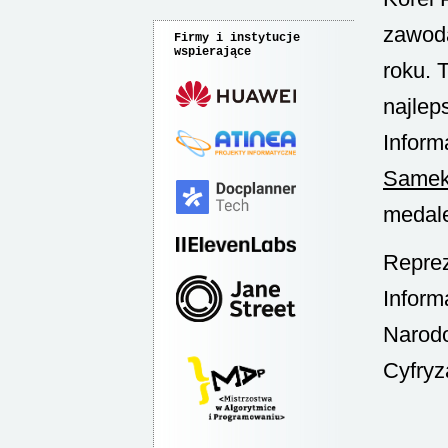
zawoda
Firmy i instytucje
wspierające
roku. 
najlep
Inform
Same
medale
Reprez
Inform
Narodo
Cyfryz