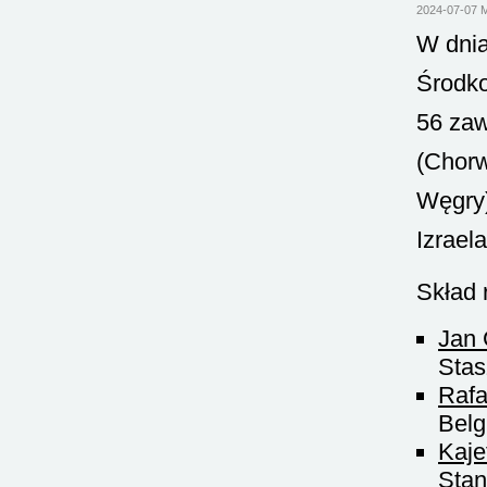
2024-07-07 
W dnia
Środko
56 zaw
(Chorw
Węgry)
Izraela
Skład 
Jan
Stas
Rafa
Belg
Kaj
Stan