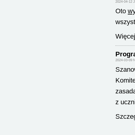
2024-04-12 
Oto
wy
wszystk
Więcej
Progra
2024-03-09 N
Szano
Komite
zasada
z uczn
Szczeg