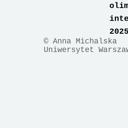
oli
int
202
© Anna Michalska
Uniwersytet Warsza