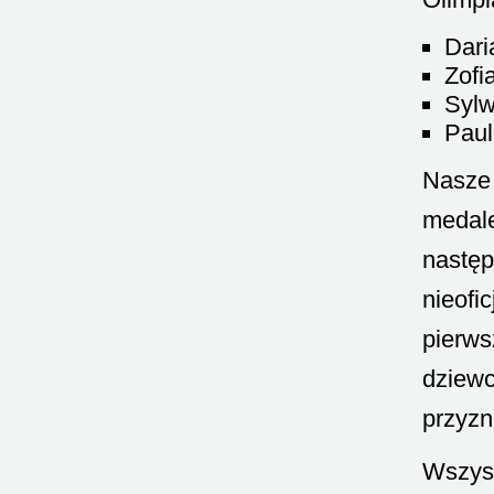
Dari
Zofi
Sylw
Paul
Nasze 
medale
następ
nieofi
pierws
dziewc
przyzna
Wszyst