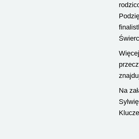
rodzic
Podzię
finali
Świerc
Więcej
przecz
znajdu
Na zał
Sylwię
Klucze