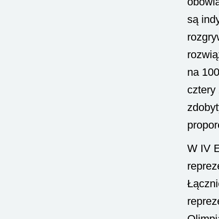
obowią
są ind
rozgry
rozwią
na 100
cztery
zdobyt
propor
W IV E
reprez
Łączni
reprez
Olimpi