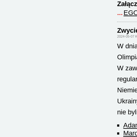
Załącz
EGO
Zwyci
2024-05-07 K
W dnia
Olimpi
W zawo
regular
Niemie
Ukrain
nie by
Ada
Marc