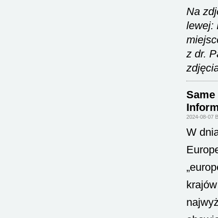
Na zdj
lewej:
miejsc
z dr. 
zdjęci
Same z
Infor
2024-08-07 
W dnia
Europe
„europ
krajów
najwyż