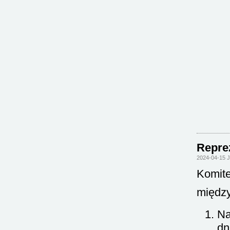
Repre
2024-04-15 
Komite
międz
Na
dn