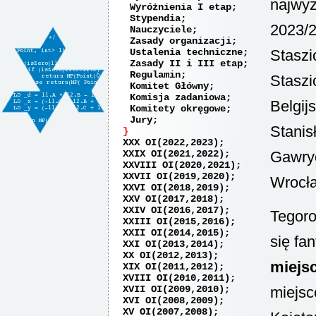
najwyż
Wyróżnienia I etap
Stypendia
2023/2
Nauczyciele
Zasady organizacji
Ustalenia techniczne
Stasz
Zasady II i III etap
Regulamin
Stasz
Komitet Główny
Komisja zadaniowa
Belgij
Komitety okręgowe
Jury
Stanis
XXX OI(2022,2023)
XXIX OI(2021,2022)
Gawryc
XXVIII OI(2020,2021)
XXVII OI(2019,2020)
Wrocł
XXVI OI(2018,2019)
XXV OI(2017,2018)
XXIV OI(2016,2017)
Tegoro
XXIII OI(2015,2016)
XXII OI(2014,2015)
się fa
XXI OI(2013,2014)
XX OI(2012,2013)
miejsc
XIX OI(2011,2012)
XVIII OI(2010,2011)
XVII OI(2009,2010)
miejsc
XVI OI(2008,2009)
XV OI(2007,2008)