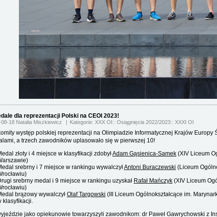
dale dla reprezentacji Polski na CEOI 2023!
-08-18 Natalia Miszkiewicz
Kategorie:
XXX OI
Osiągnięcia 2022/2023
XXXI OI
omity występ polskiej reprezentacji na Olimpiadzie Informatycznej Krajów Europy 
lami, a trzech zawodników uplasowało się w pierwszej 10!
edal złoty i 4 miejsce w klasyfikacji zdobył
Adam Gąsienica-Samek
(XIV Liceum Og
Warszawie)
edal srebrny i 7 miejsce w rankingu wywalczył
Antoni Buraczewski
(Liceum Ogólno
Wrocławiu)
rugi srebrny medal i 9 miejsce w rankingu uzyskał
Rafał Mańczyk
(XIV Liceum Ogól
Wrocławiu)
Medal brązowy wywalczył
Olaf Targowski
(III Liceum Ogólnokształcące im. Marynar
 klasyfikacji.
yjeździe jako opiekunowie towarzyszyli zawodnikom: dr Paweł Gawrychowski z Inst