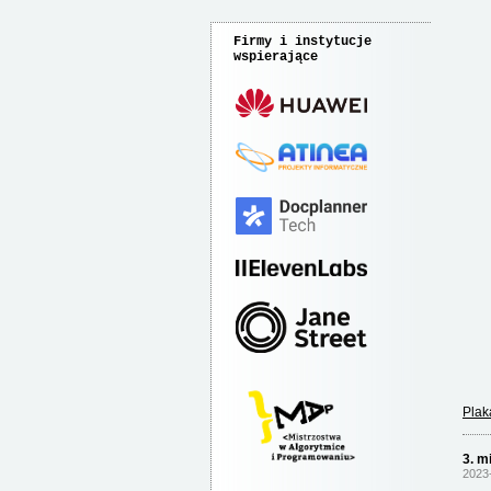
Firmy i instytucje
wspierające
Plak
3. m
2023