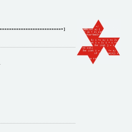
==========================>]
.