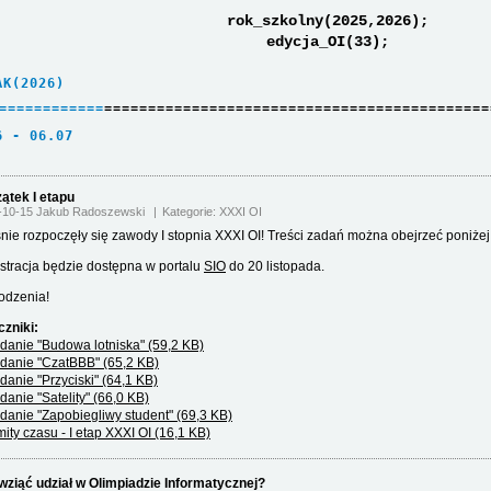
rok_szkolny(2025,2026);
edycja_OI(33);
AK(2026)     
=
=
=
=
=
=
=
=
=
=
=
=
============================================
6 - 06.07    
ątek I etapu
-10-15 Jakub Radoszewski
Kategorie:
XXXI OI
nie rozpoczęły się zawody I stopnia XXXI OI! Treści zadań można obejrzeć poniżej
stracja będzie dostępna w portalu
SIO
do 20 listopada.
dzenia!
czniki:
danie "Budowa lotniska" (59,2 KB)
danie "CzatBBB" (65,2 KB)
danie "Przyciski" (64,1 KB)
danie "Satelity" (66,0 KB)
danie "Zapobiegliwy student" (69,3 KB)
mity czasu - I etap XXXI OI (16,1 KB)
wziąć udział w Olimpiadzie Informatycznej?