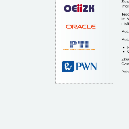
Złot
Info
Tego
im. 
miel
Meda
Meda
O
Zawo
Czar
Pełn