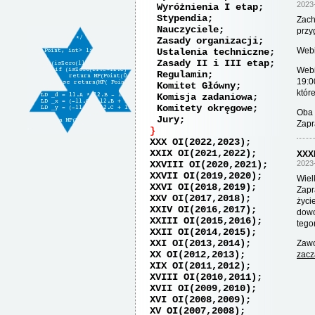
2023
Wyróżnienia I etap
Stypendia
Zach
Nauczyciele
przy
Zasady organizacji
Webi
Ustalenia techniczne
Zasady II i III etap
Webi
Regulamin
19:0
Komitet Główny
któr
Komisja zadaniowa
Komitety okręgowe
Oba 
Jury
Zapr
XXX OI(2022,2023)
XXIX OI(2021,2022)
XXXI
XXVIII OI(2020,2021)
2023
XXVII OI(2019,2020)
Wiel
XXVI OI(2018,2019)
Zapr
XXV OI(2017,2018)
życi
XXIV OI(2016,2017)
dowo
XXIII OI(2015,2016)
tego
XXII OI(2014,2015)
XXI OI(2013,2014)
Zawo
XX OI(2012,2013)
zacz
XIX OI(2011,2012)
XVIII OI(2010,2011)
XVII OI(2009,2010)
XVI OI(2008,2009)
XV OI(2007,2008)