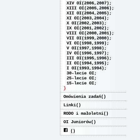
XIV OI(2006,2007)
XIII OI(2005,2006)
XII OI(2004,2005)
XI OI(2003,2004)
X OI(2002,2003)
IX OI(2001,2002)
VIII OI(2000,2001)
VII OI(1999,2000)
VI OI(1998,1999)
V OI(1997,1998)
IV OI(1996,1997)
III OI(1995,1996)
II OI(1994,1995)
I OI(1993,1994)
30-lecie OI
25-lecie OI
15-lecie OI
Omówienia zadań
Linki
RODO i małoletni
OI Juniorów