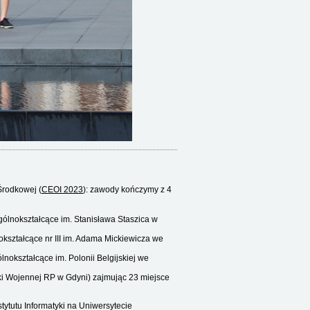
Środkowej (
CEOI 2023
): zawody kończymy z 4
ólnokształcące im. Stanisława Staszica w
kształcące nr III im. Adama Mickiewicza we
nokształcące im. Polonii Belgijskiej we
ki Wojennej RP w Gdyni) zajmując 23 miejsce
ytutu Informatyki na Uniwersytecie