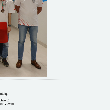
ntują:
cławiu)
Warszawie)