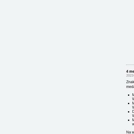
4 me
2023
Znak
meda
M
M
D
w
Na w