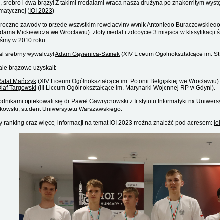
o, srebro i dwa brązy! Z takimi medalami wraca nasza drużyna po znakomitym wys
rmatycznej (
IOI 2023
).
roczne zawody to przede wszystkim rewelacyjny wynik
Antoniego Buraczewskiego
Adama Mickiewicza we Wrocławiu): złoty medal i zdobycie 3 miejsca w klasyfikacji ś
iśmy w 2010 roku.
l srebrny wywalczył
Adam Gąsienica-Samek
(XIV Liceum Ogólnokształcące im. St
le brązowe uzyskali:
Rafał Mańczyk
(XIV Liceum Ogólnokształcące im. Polonii Belgijskiej we Wrocławiu)
laf Targowski
(III Liceum Ogólnokształcące im. Marynarki Wojennej RP w Gdyni).
dnikami opiekowali się dr Paweł Gawrychowski z Instytutu Informatyki na Uniwers
kowski, student Uniwersytetu Warszawskiego.
y ranking oraz więcej informacji na temat IOI 2023 można znaleźć pod adresem:
io