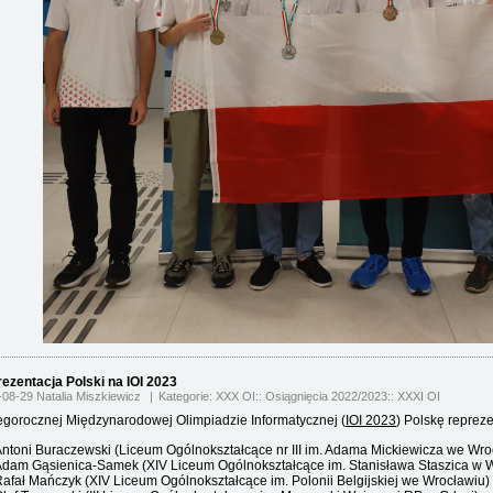
ezentacja Polski na IOI 2023
-08-29 Natalia Miszkiewicz
Kategorie:
XXX OI
Osiągnięcia 2022/2023
XXXI OI
egorocznej Międzynarodowej Olimpiadzie Informatycznej (
IOI 2023
) Polskę repreze
ntoni Buraczewski (Liceum Ogólnokształcące nr III im. Adama Mickiewicza we Wro
dam Gąsienica-Samek (XIV Liceum Ogólnokształcące im. Stanisława Staszica w 
afał Mańczyk (XIV Liceum Ogólnokształcące im. Polonii Belgijskiej we Wrocławiu)