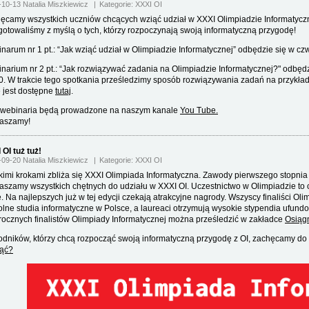
-10-13 Natalia Miszkiewicz
Kategorie:
XXXI OI
ęcamy wszystkich uczniów chcących wziąć udział w XXXI Olimpiadzie Informatyczne
gotowaliśmy z myślą o tych, którzy rozpoczynają swoją informatyczną przygodę!
narum nr 1 pt.: “Jak wziąć udział w Olimpiadzie Informatycznej” odbędzie się w cz
narium nr 2 pt.: “Jak rozwiązywać zadania na Olimpiadzie Informatycznej?" odbędz
0. W trakcie tego spotkania prześledzimy sposób rozwiązywania zadań na przykład
e jest dostępne
tutaj
.
webinaria będą prowadzone na naszym kanale
You Tube.
aszamy!
 OI tuż tuż!
-09-20 Natalia Miszkiewicz
Kategorie:
XXXI OI
kimi krokami zbliża się XXXI Olimpiada Informatyczna. Zawody pierwszego stopnia 
aszamy wszystkich chętnych do udziału w XXXI OI. Uczestnictwo w Olimpiadzie to ci
e. Na najlepszych już w tej edycji czekają atrakcyjne nagrody. Wszyscy finaliści 
lne studia informatyczne w Polsce, a laureaci otrzymują wysokie stypendia ufund
rocznych finalistów Olimpiady Informatycznej można prześledzić w zakładce
Osiąg
dników, którzy chcą rozpocząć swoją informatyczną przygodę z OI, zachęcamy do 
ąć?