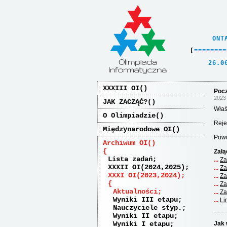
    ONT
[
=
=
=
=
=
=
=
=
   26.0
XXXIII OI
Pocz
2023
JAK ZACZĄĆ?
Właś
O Olimpiadzie
Reje
Międzynarodowe OI
Powo
Archiwum OI
Załą
Lista zadań
Za
XXXII OI(2024,2025)
Za
XXXI OI(2023,2024)
Za
Za
Aktualności
Za
Wyniki III etapu
Li
Nauczyciele styp.
Wyniki II etapu
Wyniki I etapu
Jak 