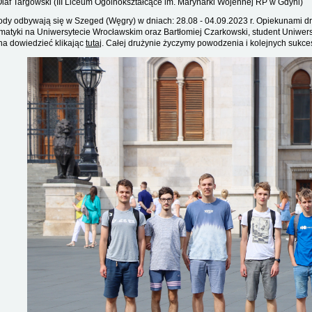
laf Targowski (III Liceum Ogólnokształcące im. Marynarki Wojennej RP w Gdyni)
dy odbywają się w Szeged (Węgry) w dniach: 28.08 - 04.09.2023 r. Opiekunami dr
rmatyki na Uniwersytecie Wrocławskim oraz Bartłomiej Czarkowski, student Uniwe
a dowiedzieć klikając
tutaj
. Całej drużynie życzymy powodzenia i kolejnych sukc