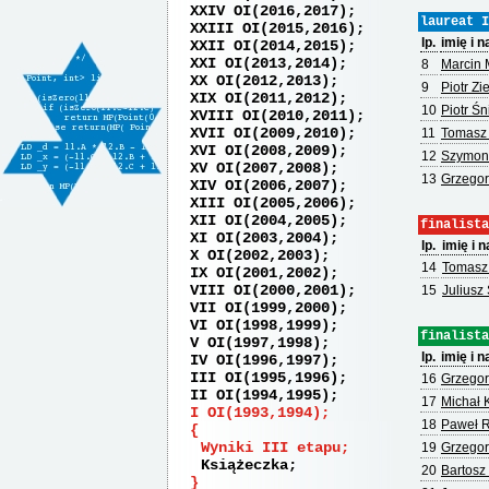
XXIV OI(2016,2017)
laureat I
XXIII OI(2015,2016)
lp.
imię i 
XXII OI(2014,2015)
XXI OI(2013,2014)
8
Marcin
XX OI(2012,2013)
9
Piotr Zie
XIX OI(2011,2012)
10
Piotr Śn
XVIII OI(2010,2011)
XVII OI(2009,2010)
11
Tomasz 
XVI OI(2008,2009)
12
Szymon
XV OI(2007,2008)
13
Grzegor
XIV OI(2006,2007)
XIII OI(2005,2006)
XII OI(2004,2005)
finalista
XI OI(2003,2004)
lp.
imię i 
X OI(2002,2003)
14
Tomasz
IX OI(2001,2002)
VIII OI(2000,2001)
15
Juliusz 
VII OI(1999,2000)
VI OI(1998,1999)
finalista
V OI(1997,1998)
lp.
imię i 
IV OI(1996,1997)
III OI(1995,1996)
16
Grzegor
II OI(1994,1995)
17
Michał 
I OI(1993,1994)
18
Paweł 
Wyniki III etapu
19
Grzegor
Książeczka
20
Bartosz 