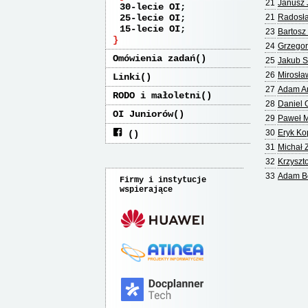
21
Janusz 
30-lecie OI
25-lecie OI
21
Radosła
15-lecie OI
23
Bartosz
24
Grzegor
Omówienia zadań
25
Jakub S
26
Mirosła
Linki
27
Adam A
RODO i małoletni
28
Daniel 
OI Juniorów
29
Paweł M
30
Eryk Ko
31
Michał 
32
Krzyszt
33
Adam B
Firmy i instytucje
wspierające