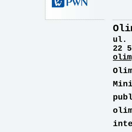
Oli
ul. 
22 5
olim
Oli
Min
pub
oli
int