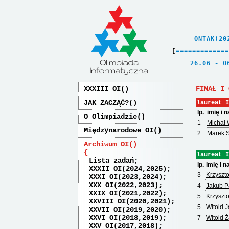
    ONTAK(20
[
=
=
=
=
=
=
=
=
=
=
=
=
=
   26.06 - 0
XXXIII OI
FINAŁ I 
JAK ZACZĄĆ?
laureat I
lp.
imię i 
O Olimpiadzie
1
Michał 
Międzynarodowe OI
2
Marek S
Archiwum OI
laureat I
Lista zadań
lp.
imię i 
XXXII OI(2024,2025)
3
Krzyszt
XXXI OI(2023,2024)
XXX OI(2022,2023)
4
Jakub P
XXIX OI(2021,2022)
5
Krzyszto
XXVIII OI(2020,2021)
5
Witold J
XXVII OI(2019,2020)
XXVI OI(2018,2019)
7
Witold 
XXV OI(2017,2018)