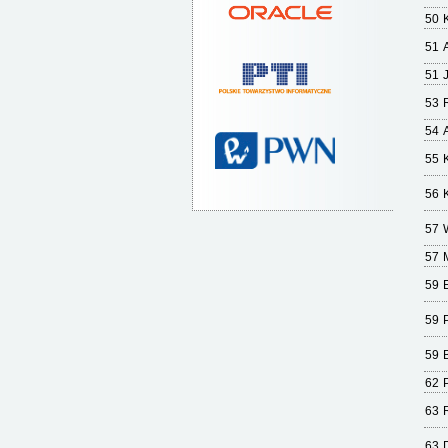
50
51
51
53
54
55
56
57
57
59
59
59
62
P
63
63