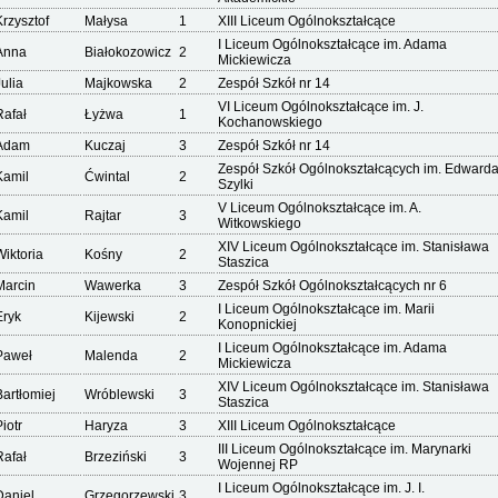
Krzysztof
Małysa
1
XIII Liceum Ogólnokształcące
I Liceum Ogólnokształcące im. Adama
Anna
Białokozowicz
2
Mickiewicza
Julia
Majkowska
2
Zespół Szkół nr 14
VI Liceum Ogólnokształcące im. J.
Rafał
Łyżwa
1
Kochanowskiego
Adam
Kuczaj
3
Zespół Szkół nr 14
Zespół Szkół Ogólnokształcących im. Edward
Kamil
Ćwintal
2
Szylki
V Liceum Ogólnokształcące im. A.
Kamil
Rajtar
3
Witkowskiego
XIV Liceum Ogólnokształcące im. Stanisława
Wiktoria
Kośny
2
Staszica
Marcin
Wawerka
3
Zespół Szkół Ogólnokształcących nr 6
I Liceum Ogólnokształcące im. Marii
Eryk
Kijewski
2
Konopnickiej
I Liceum Ogólnokształcące im. Adama
Paweł
Malenda
2
Mickiewicza
XIV Liceum Ogólnokształcące im. Stanisława
Bartłomiej
Wróblewski
3
Staszica
iotr
Haryza
3
XIII Liceum Ogólnokształcące
III Liceum Ogólnokształcące im. Marynarki
Rafał
Brzeziński
3
Wojennej RP
I Liceum Ogólnokształcące im. J. I.
Daniel
Grzegorzewski
3