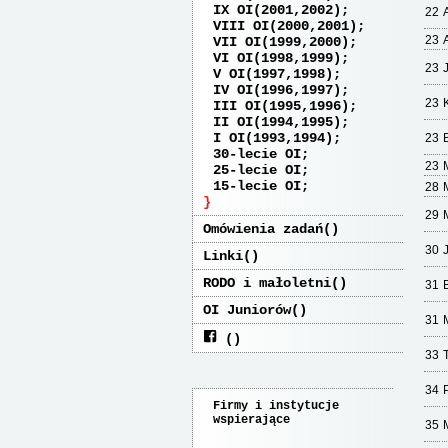
IX OI(2001,2002)
22
VIII OI(2000,2001)
23
VII OI(1999,2000)
VI OI(1998,1999)
23
V OI(1997,1998)
IV OI(1996,1997)
23
III OI(1995,1996)
II OI(1994,1995)
I OI(1993,1994)
23
30-lecie OI
23
25-lecie OI
15-lecie OI
28
29
Omówienia zadań
30
Linki
RODO i małoletni
31
OI Juniorów
31
33
34
P
Firmy i instytucje
wspierające
35