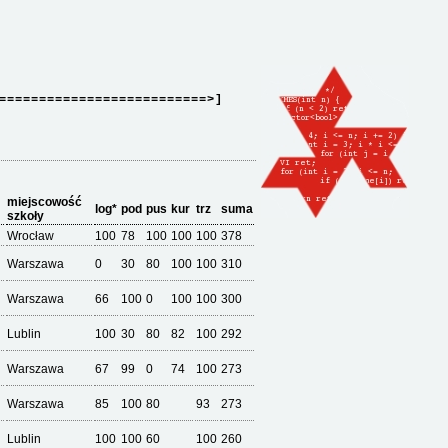
==========================>]
miejscowość
log*
pod
pus
kur
trz
suma
szkoły
Wrocław
100
78
100
100
100
378
Warszawa
0
30
80
100
100
310
Warszawa
66
100
0
100
100
300
Lublin
100
30
80
82
100
292
Warszawa
67
99
0
74
100
273
Warszawa
85
100
80
93
273
Lublin
100
100
60
100
260