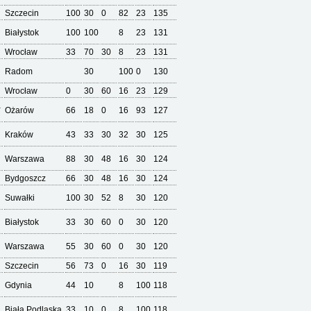
Szczecin
100
30
0
82
23
135
Białystok
100
100
8
23
131
Wrocław
33
70
30
8
23
131
Radom
30
100
0
130
Wrocław
0
30
60
16
23
129
a
Ożarów
66
18
0
16
93
127
Kraków
43
33
30
32
30
125
Warszawa
88
30
48
16
30
124
Bydgoszcz
66
30
48
16
30
124
Suwałki
100
30
52
8
30
120
Białystok
33
30
60
0
30
120
Warszawa
55
30
60
0
30
120
Szczecin
56
73
0
16
30
119
Gdynia
44
10
8
100
118
Biała Podlaska
33
10
0
8
100
118