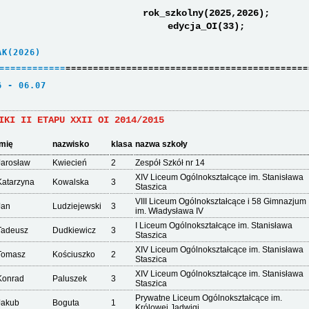
rok_szkolny(2025,2026);
edycja_OI(33);
AK(2026)     
=
=
=
=
=
=
=
=
=
=
=
=
============================================
6 - 06.07    
IKI II ETAPU XXII OI 2014/2015
imię
nazwisko
klasa
nazwa szkoły
Jarosław
Kwiecień
2
Zespół Szkół nr 14
XIV Liceum Ogólnokształcące im. Stanisława
Katarzyna
Kowalska
3
Staszica
VIII Liceum Ogólnokształcące i 58 Gimnazjum
Jan
Ludziejewski
3
im. Władysława IV
I Liceum Ogólnokształcące im. Stanisława
Tadeusz
Dudkiewicz
3
Staszica
XIV Liceum Ogólnokształcące im. Stanisława
Tomasz
Kościuszko
2
Staszica
XIV Liceum Ogólnokształcące im. Stanisława
Konrad
Paluszek
3
Staszica
Prywatne Liceum Ogólnokształcące im.
Jakub
Boguta
1
Królowej Jadwigi