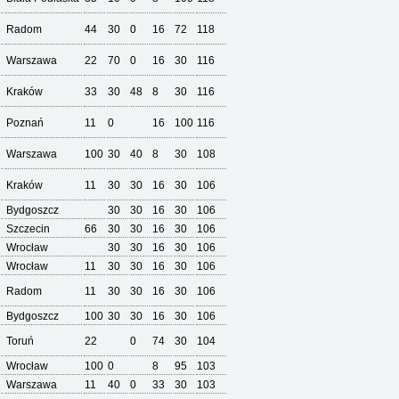
Radom
44
30
0
16
72
118
Warszawa
22
70
0
16
30
116
Kraków
33
30
48
8
30
116
Poznań
11
0
16
100
116
Warszawa
100
30
40
8
30
108
Kraków
11
30
30
16
30
106
Bydgoszcz
30
30
16
30
106
Szczecin
66
30
30
16
30
106
Wrocław
30
30
16
30
106
Wrocław
11
30
30
16
30
106
Radom
11
30
30
16
30
106
Bydgoszcz
100
30
30
16
30
106
Toruń
22
0
74
30
104
Wrocław
100
0
8
95
103
Warszawa
11
40
0
33
30
103