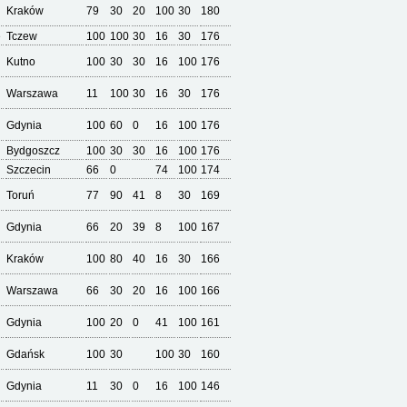
Kraków
79
30
20
100
30
180
e
Tczew
100
100
30
16
30
176
Kutno
100
30
30
16
100
176
Warszawa
11
100
30
16
30
176
Gdynia
100
60
0
16
100
176
Bydgoszcz
100
30
30
16
100
176
Szczecin
66
0
74
100
174
Toruń
77
90
41
8
30
169
Gdynia
66
20
39
8
100
167
Kraków
100
80
40
16
30
166
Warszawa
66
30
20
16
100
166
Gdynia
100
20
0
41
100
161
Gdańsk
100
30
100
30
160
Gdynia
11
30
0
16
100
146