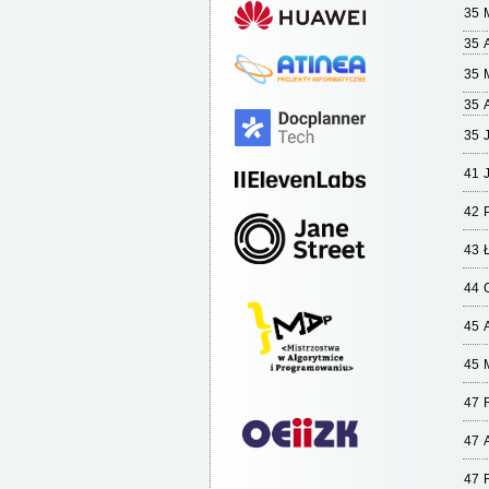
35
35
35
35
35
41
42
43
44
45
45
47
47
47
F