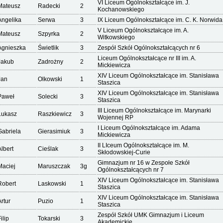
VI Liceum Ogólnokształcące im. J.
Mateusz
Radecki
2
Kochanowskiego
Angelika
Serwa
3
IX Liceum Ogólnokształcące im. C. K. Norwida
V Liceum Ogólnokształcące im. A.
Mateusz
Szpyrka
2
Witkowskiego
Agnieszka
Świetlik
3
Zespół Szkół Ogólnokształcących nr 6
Liceum Ogólnokształcące nr III im. A.
Jakub
Zadrożny
2
Mickiewicza
XIV Liceum Ogólnokształcące im. Stanisława
Jan
Olkowski
1
Staszica
XIV Liceum Ogólnokształcące im. Stanisława
Paweł
Solecki
3
Staszica
III Liceum Ogólnokształcące im. Marynarki
Łukasz
Raszkiewicz
3
Wojennej RP
I Liceum Ogólnokształcące im. Adama
Gabriela
Gierasimiuk
3
Mickiewicza
II LIceum Ogólnokształcące im. M.
Albert
Cieślak
3
Skłodowskiej-Curie
Gimnazjum nr 16 w Zespołe Szkół
Maciej
Maruszczak
3g
Ogólnokształcących nr 7
XIV Liceum Ogólnokształcące im. Stanisława
Robert
Laskowski
1
Staszica
XIV Liceum Ogólnokształcące im. Stanisława
Artur
Puzio
1
Staszica
Zespół Szkół UMK Gimnazjum i Liceum
ilip
Tokarski
3
Akademickie