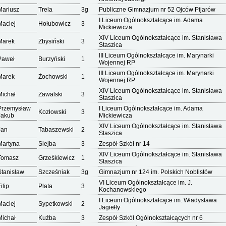
Mariusz
Trela
3g
Publiczne Gimnazjum nr 52 Ojców Pijarów
I Liceum Ogólnokształcące im. Adama
Maciej
Hołubowicz
3
Mickiewicza
XIV Liceum Ogólnokształcące im. Stanisława
Marek
Zbysiński
3
Staszica
III Liceum Ogólnokształcące im. Marynarki
Paweł
Burzyński
1
Wojennej RP
III Liceum Ogólnokształcące im. Marynarki
Marek
Żochowski
1
Wojennej RP
XIV Liceum Ogólnokształcące im. Stanisława
Michał
Zawalski
3
Staszica
Przemysław
I Liceum Ogólnokształcące im. Adama
Kozłowski
3
Jakub
Mickiewicza
XIV Liceum Ogólnokształcące im. Stanisława
Jan
Tabaszewski
2
Staszica
Martyna
Siejba
3
Zespół Szkół nr 14
XIV Liceum Ogólnokształcące im. Stanisława
Tomasz
Grześkiewicz
1
Staszica
Stanisław
Szcześniak
3g
Gimnazjum nr 124 im. Polskich Noblistów
VI Liceum Ogólnokształcące im. J.
ilip
Plata
3
Kochanowskiego
I Liceum Ogólnokształcące im. Władysława
Maciej
Sypetkowski
2
Jagiełły
Michał
Kuźba
3
Zespół Szkół Ogólnokształcących nr 6