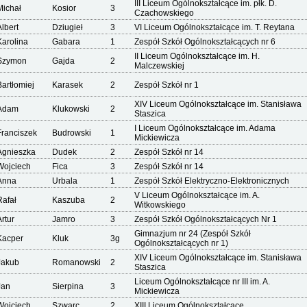
III Liceum Ogólnokształcące im. płk. D.
Michał
Kosior
3
Czachowskiego
Albert
Dziugieł
3
VI Liceum Ogólnokształcące im. T. Reytana
Karolina
Gabara
1
Zespół Szkół Ogólnokształcących nr 6
II Liceum Ogólnokształcące im. H.
Szymon
Gajda
2
Malczewskiej
Bartłomiej
Karasek
2
Zespół Szkół nr 1
XIV Liceum Ogólnokształcące im. Stanisława
Adam
Klukowski
2
Staszica
I Liceum Ogólnokształcące im. Adama
Franciszek
Budrowski
1
Mickiewicza
Agnieszka
Dudek
2
Zespół Szkół nr 14
Wojciech
Fica
3
Zespół Szkół nr 14
Anna
Urbala
1
Zespół Szkół Elektryczno-Elektronicznych
V Liceum Ogólnokształcące im. A.
Rafał
Kaszuba
2
Witkowskiego
Artur
Jamro
3
Zespół Szkół Ogólnokształcących Nr 1
Gimnazjum nr 24 (Zespół Szkół
Kacper
Kluk
3g
Ogólnokształcących nr 1)
XIV Liceum Ogólnokształcące im. Stanisława
Jakub
Romanowski
2
Staszica
Liceum Ogólnokształcące nr III im. A.
Jan
Sierpina
3
Mickiewicza
Wojciech
Szwarc
2
XIII Liceum Ogólnokształcące