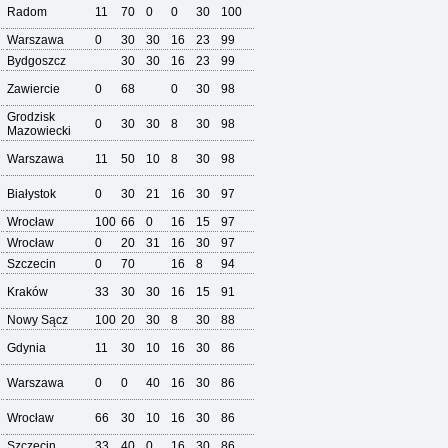
Radom
11
70
0
0
30
100
Warszawa
0
30
30
16
23
99
Bydgoszcz
30
30
16
23
99
Zawiercie
0
68
0
30
98
Grodzisk
0
30
30
8
30
98
Mazowiecki
Warszawa
11
50
10
8
30
98
Białystok
0
30
21
16
30
97
Wrocław
100
66
0
16
15
97
Wrocław
0
20
31
16
30
97
Szczecin
0
70
16
8
94
Kraków
33
30
30
16
15
91
Nowy Sącz
100
20
30
8
30
88
Gdynia
11
30
10
16
30
86
Warszawa
0
0
40
16
30
86
Wrocław
66
30
10
16
30
86
Szczecin
33
40
0
16
30
86