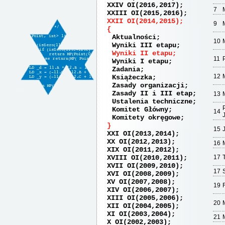
XXIV OI(2016,2017)
7
XXIII OI(2015,2016)
XXII OI(2014,2015)
9
Aktualności
10
Wyniki III etapu
Wyniki II etapu
11
Wyniki I etapu
Zadania
12
Książeczka
Zasady organizacji
Zasady II i III etap
13
Ustalenia techniczne
Komitet Główny
14
Komitety okręgowe
15
XXI OI(2013,2014)
XX OI(2012,2013)
16
XIX OI(2011,2012)
XVIII OI(2010,2011)
17
XVII OI(2009,2010)
17
XVI OI(2008,2009)
XV OI(2007,2008)
19
F
XIV OI(2006,2007)
XIII OI(2005,2006)
20
XII OI(2004,2005)
XI OI(2003,2004)
21
X OI(2002,2003)