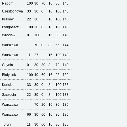
Radom
100
30
70
16
30
146
Częstochowa
33
30
0
16
100
146
Kraków
22
30
16
100
146
Bydgoszcz
100
30
0
16
100
146
Wrocław
0
100
16
30
146
Warszawa
70
0
8
66
144
Warszawa
11
27
16
100
143
Gdynia
0
30
30
8
72
140
Białystok
100
40
60
16
23
139
Końskie
33
30
0
8
100
138
Szczecin
22
30
0
8
100
138
Warszawa
70
20
16
30
136
Warszawa
66
30
60
16
30
136
Toruń
11
30
60
16
30
136