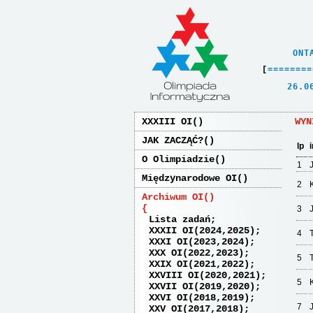
    ONT
[
=
=
=
=
=
=
=
=
   26.0
XXXIII OI
WYN
JAK ZACZĄĆ?
lp
O Olimpiadzie
1
Międzynarodowe OI
2
Archiwum OI
3
Lista zadań
XXXII OI(2024,2025)
4
XXXI OI(2023,2024)
XXX OI(2022,2023)
5
XXIX OI(2021,2022)
XXVIII OI(2020,2021)
5
XXVII OI(2019,2020)
XXVI OI(2018,2019)
7
XXV OI(2017,2018)