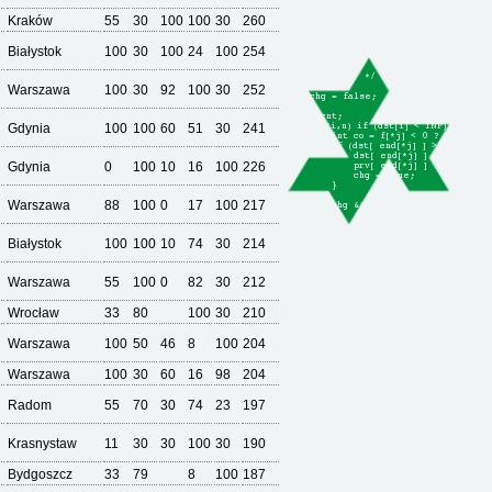
Kraków
55
30
100
100
30
260
Białystok
100
30
100
24
100
254
Warszawa
100
30
92
100
30
252
Gdynia
100
100
60
51
30
241
Gdynia
0
100
10
16
100
226
Warszawa
88
100
0
17
100
217
Białystok
100
100
10
74
30
214
Warszawa
55
100
0
82
30
212
Wrocław
33
80
100
30
210
Warszawa
100
50
46
8
100
204
Warszawa
100
30
60
16
98
204
Radom
55
70
30
74
23
197
Krasnystaw
11
30
30
100
30
190
Bydgoszcz
33
79
8
100
187