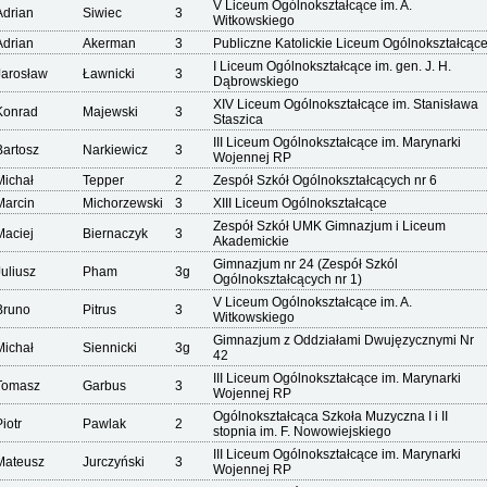
V Liceum Ogólnokształcące im. A.
Adrian
Siwiec
3
Witkowskiego
Adrian
Akerman
3
Publiczne Katolickie Liceum Ogólnokształcąc
I Liceum Ogólnokształcące im. gen. J. H.
Jarosław
Ławnicki
3
Dąbrowskiego
XIV Liceum Ogólnokształcące im. Stanisława
Konrad
Majewski
3
Staszica
III Liceum Ogólnokształcące im. Marynarki
Bartosz
Narkiewicz
3
Wojennej RP
Michał
Tepper
2
Zespół Szkół Ogólnokształcących nr 6
Marcin
Michorzewski
3
XIII Liceum Ogólnokształcące
Zespół Szkół UMK Gimnazjum i Liceum
Maciej
Biernaczyk
3
Akademickie
Gimnazjum nr 24 (Zespół Szkól
Juliusz
Pham
3g
Ogólnokształcących nr 1)
V Liceum Ogólnokształcące im. A.
Bruno
Pitrus
3
Witkowskiego
Gimnazjum z Oddziałami Dwujęzycznymi Nr
Michał
Siennicki
3g
42
III Liceum Ogólnokształcące im. Marynarki
Tomasz
Garbus
3
Wojennej RP
Ogólnokształcąca Szkoła Muzyczna I i II
iotr
Pawlak
2
stopnia im. F. Nowowiejskiego
III Liceum Ogólnokształcące im. Marynarki
Mateusz
Jurczyński
3
Wojennej RP