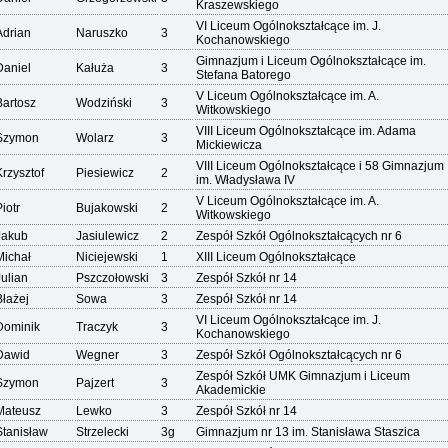
Kraszewskiego
VI Liceum Ogólnokształcące im. J.
Adrian
Naruszko
3
Kochanowskiego
Gimnazjum i Liceum Ogólnokształcące im.
Daniel
Kałuża
3
Stefana Batorego
V Liceum Ogólnokształcące im. A.
Bartosz
Wodziński
3
Witkowskiego
VIII Liceum Ogólnokształcące im. Adama
Szymon
Wolarz
3
Mickiewicza
VIII Liceum Ogólnokształcące i 58 Gimnazjum
Krzysztof
Piesiewicz
2
im. Władysława IV
V Liceum Ogólnokształcące im. A.
iotr
Bujakowski
2
Witkowskiego
Jakub
Jasiulewicz
2
Zespół Szkół Ogólnokształcących nr 6
Michał
Niciejewski
1
XIII Liceum Ogólnokształcące
Julian
Pszczołowski
3
Zespół Szkół nr 14
Błażej
Sowa
3
Zespół Szkół nr 14
VI Liceum Ogólnokształcące im. J.
Dominik
Traczyk
3
Kochanowskiego
Dawid
Wegner
3
Zespół Szkół Ogólnokształcących nr 6
Zespół Szkół UMK Gimnazjum i Liceum
Szymon
Pajzert
3
Akademickie
Mateusz
Lewko
3
Zespół Szkół nr 14
Stanisław
Strzelecki
3g
Gimnazjum nr 13 im. Stanisława Staszica