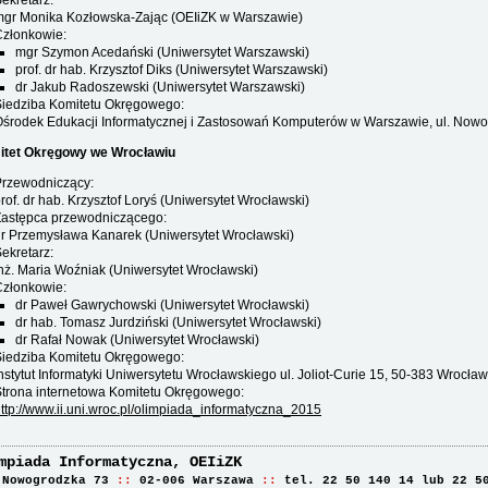
ekretarz:
mgr Monika Kozłowska-Zając (OEIiZK w Warszawie)
Członkowie:
mgr Szymon Acedański (Uniwersytet Warszawski)
prof. dr hab. Krzysztof Diks (Uniwersytet Warszawski)
dr Jakub Radoszewski (Uniwersytet Warszawski)
Siedziba Komitetu Okręgowego:
środek Edukacji Informatycznej i Zastosowań Komputerów w Warszawie, ul. Nowo
tet Okręgowy we Wrocławiu
Przewodniczący:
rof. dr hab. Krzysztof Loryś (Uniwersytet Wrocławski)
Zastępca przewodniczącego:
r Przemysława Kanarek (Uniwersytet Wrocławski)
ekretarz:
nż. Maria Woźniak (Uniwersytet Wrocławski)
Członkowie:
dr Paweł Gawrychowski (Uniwersytet Wrocławski)
dr hab. Tomasz Jurdziński (Uniwersytet Wrocławski)
dr Rafał Nowak (Uniwersytet Wrocławski)
Siedziba Komitetu Okręgowego:
nstytut Informatyki Uniwersytetu Wrocławskiego ul. Joliot-Curie 15, 50-383 Wrocław
trona internetowa Komitetu Okręgowego:
ttp://www.ii.uni.wroc.pl/olimpiada_informatyczna_2015
mpiada Informatyczna, OEIiZK
 Nowogrodzka 73
02-006 Warszawa
tel. 22 50 140 14 lub 22 5