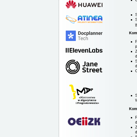
S
S
w
Komi
p
d
S
d
W
Kom
d
d