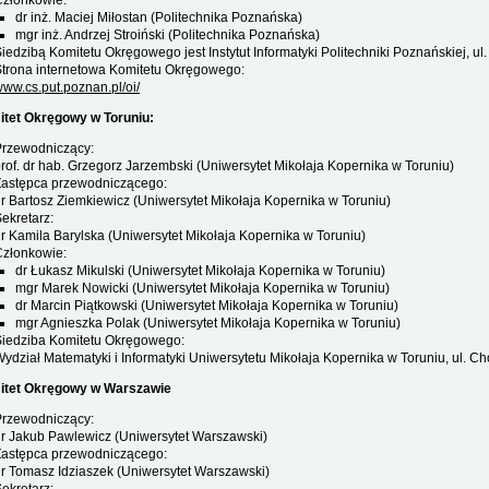
Członkowie:
dr inż. Maciej Miłostan (Politechnika Poznańska)
mgr inż. Andrzej Stroiński (Politechnika Poznańska)
iedzibą Komitetu Okręgowego jest Instytut Informatyki Politechniki Poznańskiej, ul.
trona internetowa Komitetu Okręgowego:
ww.cs.put.poznan.pl/oi/
tet Okręgowy w Toruniu:
Przewodniczący:
rof. dr hab. Grzegorz Jarzembski (Uniwersytet Mikołaja Kopernika w Toruniu)
Zastępca przewodniczącego:
r Bartosz Ziemkiewicz (Uniwersytet Mikołaja Kopernika w Toruniu)
ekretarz:
r Kamila Barylska (Uniwersytet Mikołaja Kopernika w Toruniu)
Członkowie:
dr Łukasz Mikulski (Uniwersytet Mikołaja Kopernika w Toruniu)
mgr Marek Nowicki (Uniwersytet Mikołaja Kopernika w Toruniu)
dr Marcin Piątkowski (Uniwersytet Mikołaja Kopernika w Toruniu)
mgr Agnieszka Polak (Uniwersytet Mikołaja Kopernika w Toruniu)
Siedziba Komitetu Okręgowego:
ydział Matematyki i Informatyki Uniwersytetu Mikołaja Kopernika w Toruniu, ul. Ch
itet Okręgowy w Warszawie
Przewodniczący:
r Jakub Pawlewicz (Uniwersytet Warszawski)
Zastępca przewodniczącego:
r Tomasz Idziaszek (Uniwersytet Warszawski)