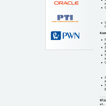
S
O
Komi
p
d
S
i
I
S
h
Oli
ul.