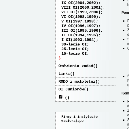
S
IX OI(2001,2002)
h
VIII OI(2000,2001)
VII OI(1999,2000)
Pom
VI OI(1998,1999)
V OI(1997,1998)
p
IV OI(1996,1997)
III OI(1995,1996)
d
II OI(1994,1995)
S
I OI(1993,1994)
m
30-lecie OI
25-lecie OI
15-lecie OI
Omówienia zadań
Linki
P
RODO i małoletni
u
OI Juniorów
Komi
d
d
Firmy i instytucje
S
wspierające
m