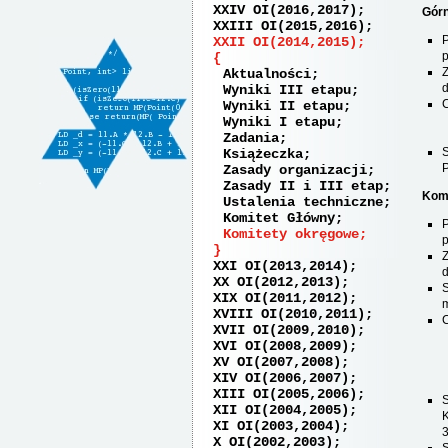
XXIV OI(2016,2017)
Górn
XXIII OI(2015,2016)
XXII OI(2014,2015)
p
Aktualności
d
Wyniki III etapu
Wyniki II etapu
Wyniki I etapu
Zadania
Książeczka
P
Zasady organizacji
Zasady II i III etap
Komi
Ustalenia techniczne
Komitet Główny
Komitety okręgowe
p
XXI OI(2013,2014)
d
XX OI(2012,2013)
S
XIX OI(2011,2012)
m
XVIII OI(2010,2011)
XVII OI(2009,2010)
XVI OI(2008,2009)
XV OI(2007,2008)
XIV OI(2006,2007)
XIII OI(2005,2006)
XII OI(2004,2005)
K
XI OI(2003,2004)
3
X OI(2002,2003)