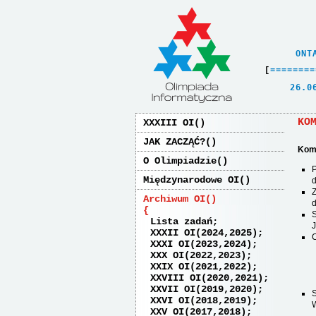
    ONT
[
=
=
=
=
=
=
=
=
   26.0
KO
XXXIII OI
JAK ZACZĄĆ?
Komi
O Olimpiadzie
Międzynarodowe OI
d
Archiwum OI
d
S
Lista zadań
J
XXXII OI(2024,2025)
XXXI OI(2023,2024)
XXX OI(2022,2023)
XXIX OI(2021,2022)
XXVIII OI(2020,2021)
XXVII OI(2019,2020)
XXVI OI(2018,2019)
W
XXV OI(2017,2018)