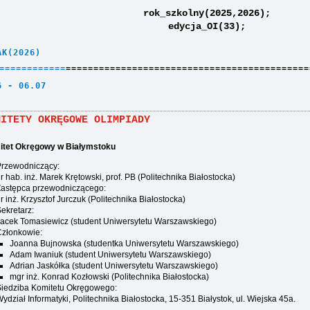
rok_szkolny(2025,2026);
edycja_OI(33);
AK(2026)     
=
=
=
=
=
=
=
=
=
=
=
=
============================================
6 - 06.07    
MITETY OKRĘGOWE OLIMPIADY
tet Okręgowy w Białymstoku
Przewodniczący:
r hab. inż. Marek Krętowski, prof. PB (Politechnika Białostocka)
Zastępca przewodniczącego:
r inż. Krzysztof Jurczuk (Politechnika Białostocka)
ekretarz:
acek Tomasiewicz (student Uniwersytetu Warszawskiego)
Członkowie:
Joanna Bujnowska (studentka Uniwersytetu Warszawskiego)
Adam Iwaniuk (student Uniwersytetu Warszawskiego)
Adrian Jaskółka (student Uniwersytetu Warszawskiego)
mgr inż. Konrad Kozłowski (Politechnika Białostocka)
Siedziba Komitetu Okręgowego:
ydział Informatyki, Politechnika Białostocka, 15-351 Białystok, ul. Wiejska 45a.