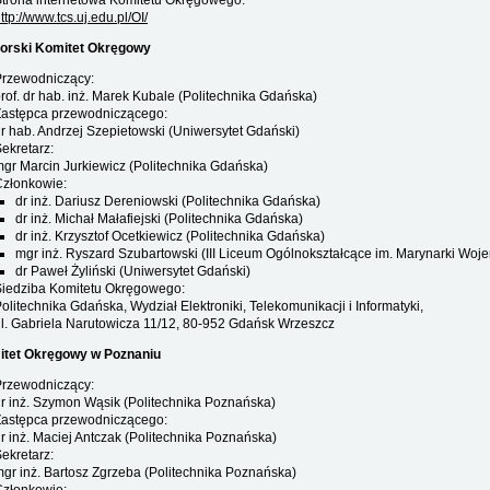
trona internetowa Komitetu Okręgowego:
ttp://www.tcs.uj.edu.pl/OI/
orski Komitet Okręgowy
Przewodniczący:
rof. dr hab. inż. Marek Kubale (Politechnika Gdańska)
Zastępca przewodniczącego:
r hab. Andrzej Szepietowski (Uniwersytet Gdański)
ekretarz:
gr Marcin Jurkiewicz (Politechnika Gdańska)
Członkowie:
dr inż. Dariusz Dereniowski (Politechnika Gdańska)
dr inż. Michał Małafiejski (Politechnika Gdańska)
dr inż. Krzysztof Ocetkiewicz (Politechnika Gdańska)
mgr inż. Ryszard Szubartowski (III Liceum Ogólnokształcące im. Marynarki Woj
dr Paweł Żyliński (Uniwersytet Gdański)
Siedziba Komitetu Okręgowego:
olitechnika Gdańska, Wydział Elektroniki, Telekomunikacji i Informatyki,
l. Gabriela Narutowicza 11/12, 80-952 Gdańsk Wrzeszcz
tet Okręgowy w Poznaniu
Przewodniczący:
r inż. Szymon Wąsik (Politechnika Poznańska)
Zastępca przewodniczącego:
r inż. Maciej Antczak (Politechnika Poznańska)
ekretarz:
gr inż. Bartosz Zgrzeba (Politechnika Poznańska)