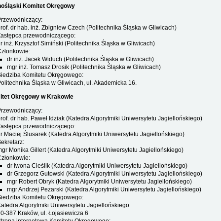
ośląski Komitet Okręgowy
Przewodniczący:
rof. dr hab. inż. Zbigniew Czech (Politechnika Śląska w Gliwicach)
Zastępca przewodniczącego:
r inż. Krzysztof Simiński (Politechnika Śląska w Gliwicach)
Członkowie:
dr inż. Jacek Widuch (Politechnika Śląska w Gliwicach)
mgr inż. Tomasz Drosik (Politechnika Śląska w Gliwicach)
Siedziba Komitetu Okręgowego:
olitechnika Śląska w Gliwicach, ul. Akademicka 16.
tet Okręgowy w Krakowie
Przewodniczący:
rof. dr hab. Paweł Idziak (Katedra Algorytmiki Uniwersytetu Jagiellońskiego)
Zastępca przewodniczącego:
r Maciej Ślusarek (Katedra Algorytmiki Uniwersytetu Jagiellońskiego)
ekretarz:
gr Monika Gillert (Katedra Algorytmiki Uniwersytetu Jagiellońskiego)
Członkowie:
dr Iwona Cieślik (Katedra Algorytmiki Uniwersytetu Jagiellońskiego)
dr Grzegorz Gutowski (Katedra Algorytmiki Uniwersytetu Jagiellońskiego)
mgr Robert Obryk (Katedra Algorytmiki Uniwersytetu Jagiellońskiego)
mgr Andrzej Pezarski (Katedra Algorytmiki Uniwersytetu Jagiellońskiego)
Siedziba Komitetu Okręgowego:
atedra Algorytmiki Uniwersytetu Jagiellońskiego
0-387 Kraków, ul. Łojasiewicza 6