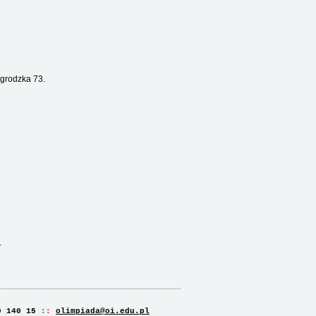
grodzka 73.
.
0 140 15
olimpiada@oi.edu.pl