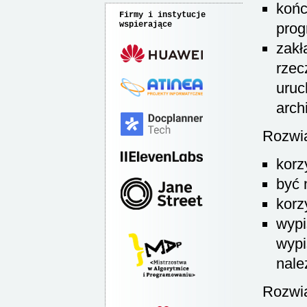
końc
Firmy i instytucje
wspierające
prog
zakł
rzec
uruc
arch
Rozwi
korz
być 
korz
wypi
wypi
nale
Rozwią