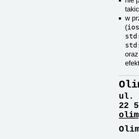
nie 
taki
w pr
(
io
std
std
oraz
efek
Oli
ul. 
22 5
olim
Oli