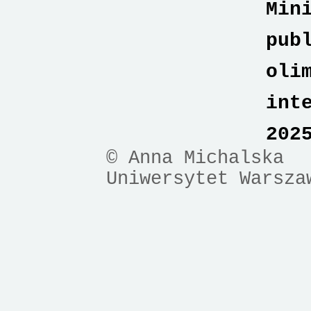
Min
pub
oli
int
202
© Anna Michalska
Uniwersytet Warsza