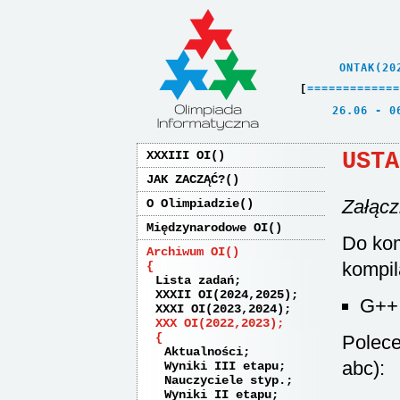
    ONTAK(20
[
=
=
=
=
=
=
=
=
=
=
=
=
=
   26.06 - 0
USTA
XXXIII OI
JAK ZACZĄĆ?
Załącz
O Olimpiadzie
Międzynarodowe OI
Do kom
Archiwum OI
kompil
Lista zadań
XXXII OI(2024,2025)
G++
XXXI OI(2023,2024)
XXX OI(2022,2023)
Polece
Aktualności
abc):
Wyniki III etapu
Nauczyciele styp.
Wyniki II etapu