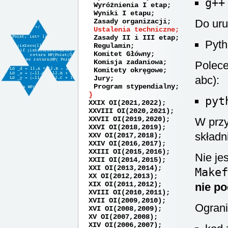
g++
Wyróżnienia I etap
Wyniki I etapu
Zasady organizacji
Do uru
Ustalenia techniczne
Zasady II i III etap
Pyth
Regulamin
Komitet Główny
Komisja zadaniowa
Polece
Komitety okręgowe
abc):
Jury
Program stypendialny
pyt
XXIX OI(2021,2022)
XXVIII OI(2020,2021)
XXVII OI(2019,2020)
W przy
XXVI OI(2018,2019)
składni
XXV OI(2017,2018)
XXIV OI(2016,2017)
XXIII OI(2015,2016)
Nie je
XXII OI(2014,2015)
XXI OI(2013,2014)
Makef
XX OI(2012,2013)
XIX OI(2011,2012)
nie po
XVIII OI(2010,2011)
XVII OI(2009,2010)
Ograni
XVI OI(2008,2009)
XV OI(2007,2008)
XIV OI(2006,2007)