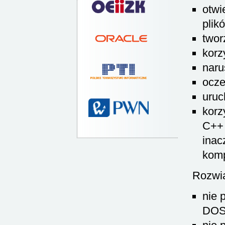
otwi
plik
twor
korz
naru
ocze
uruc
korz
C++ 
inac
komp
Rozwią
nie 
DOS