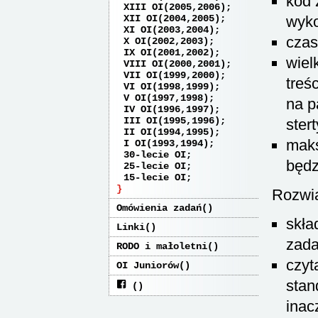
kod 
XIII OI(2005,2006)
XII OI(2004,2005)
wyko
XI OI(2003,2004)
czas
X OI(2002,2003)
IX OI(2001,2002)
wiel
VIII OI(2000,2001)
VII OI(1999,2000)
treś
VI OI(1998,1999)
V OI(1997,1998)
na p
IV OI(1996,1997)
III OI(1995,1996)
stert
II OI(1994,1995)
maks
I OI(1993,1994)
30-lecie OI
będz
25-lecie OI
15-lecie OI
Rozwią
Omówienia zadań
skła
Linki
zada
RODO i małoletni
czyt
OI Juniorów
stan
inac