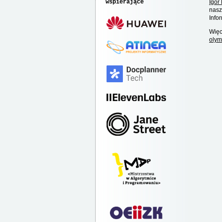
wspierające
Igor
nasz
Info
Więc
olym