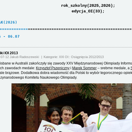
rok_szkolny(2025,2026);
edycja_OI(33);
AK(2026)     
=
=
=
=
=
=
=
=
=
=
=
=
============================================
6 - 06.07    
ki IOI 2013
-07-12 Jakub Radoszewski
Kategorie:
XXI OI
Osiągnięcia 2012/2013
isbane w Australii zakończyły się zawody XXV Międzynarodowej Olimpiady Informat
ych zawodach medale:
Krzysztof Pszeniczny
i
Marek Sommer
– srebrne medale, a
le brązowe. Dodatkowa dobra wiadomość dla Polski to wybór tegorocznego opieku
zynarodowego Komitetu Naukowego Olimpiady.