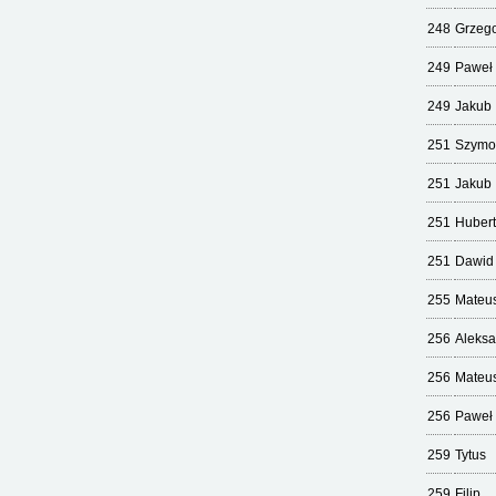
248
Grzeg
249
Paweł
249
Jakub
251
Szymo
251
Jakub
251
Hubert
251
Dawid
255
Mateu
256
Aleks
256
Mateu
256
Paweł
259
Tytus
259
Filip