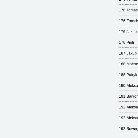
176
Tomas
176
Franci
176
Jakub
176
Piotr
187
Jakub
188
Mateu
188
Patryk
190
Aleks
191
Bartło
192
Aleks
192
Aleks
192
Sewer