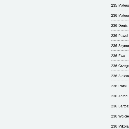
235
Mateu
236
Mateu
236
Denis
236
Paweł
236
Szymo
236
Ewa
236
Grzeg
236
Aleks
236
Rafał
236
Antoni
236
Bartos
236
Wojci
236
Mikoła