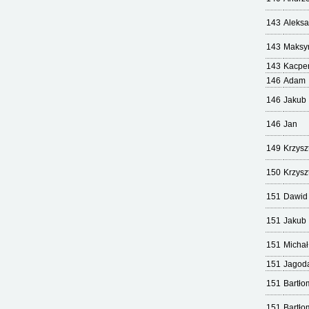
143
Aleks
143
Maksy
143
Kacpe
146
Adam
146
Jakub
146
Jan
149
Krzysz
150
Krzysz
151
Dawid
151
Jakub
151
Michał
151
Jagod
151
Bartło
151
Bartło