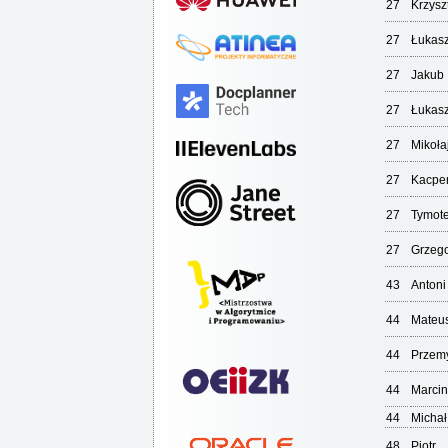
27
Krzysz
27
Łukas
27
Jakub
27
Łukas
27
Mikoła
27
Kacpe
27
Tymot
27
Grzeg
43
Antoni
44
Mateu
44
Przem
44
Marcin
44
Michał
48
Piotr