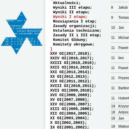
Aktualności
Wyniki III etapu
8
Jakub
Wyniki II etapu
Wyniki I etapu
9
Tomas
Rozwiązania I etap
Zasady organizacji
10
Jan
Ustalenia techniczne
Zasady II i III etap
11
Michał
Komitet Główny
Komitety okręgowe
11
Paweł
XXV OI(2017,2018)
XXIV OI(2016,2017)
11
Iwo
XXIII OI(2015,2016)
XXII OI(2014,2015)
11
Paweł
XXI OI(2013,2014)
XX OI(2012,2013)
11
Przem
XIX OI(2011,2012)
XVIII OI(2010,2011)
11
Bartło
XVII OI(2009,2010)
XVI OI(2008,2009)
11
Hubert
XV OI(2007,2008)
XIV OI(2006,2007)
18
Krzysz
XIII OI(2005,2006)
18
Antoni
XII OI(2004,2005)
XI OI(2003,2004)
18
Jan
X OI(2002,2003)
18
Mateu
IX OI(2001,2002)