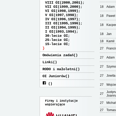
VIII OI(2000,2001)
VII OI(1999,2000)
18
Adam
VI OI(1998,1999)
V OI(1997,1998)
18
Paweł
IV OI(1996,1997)
III OI(1995,1996)
18
Kacpe
II OI(1994,1995)
I OI(1993,1994)
18
Jan
30-lecie OI
25-lecie OI
18
Kamil
15-lecie OI
27
Franci
Omówienia zadań
27
Adam
Linki
27
Szymo
RODO i małoletni
27
Jowita
OI Juniorów
27
Wojci
Justyn
27
Joann
Firmy i instytucje
27
Michał
wspierające
27
Tomas