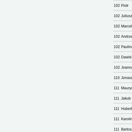
102
Piotr
102
Julius
102
Marcel
102
Andrze
102
Paulin
102
Dawid
102
Joann
110
Jonas
111
Maury
111
Jakub
111
Hubert
111
Karoli
111
Bartos