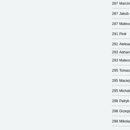
287
Marcin
287
Jakub
287
Mateu
291
Piotr
291
Aleks
293
Adrian
293
Mateu
295
Tomas
295
Maciej
295
Michał
298
Patryk
298
Grzeg
298
Mikoła