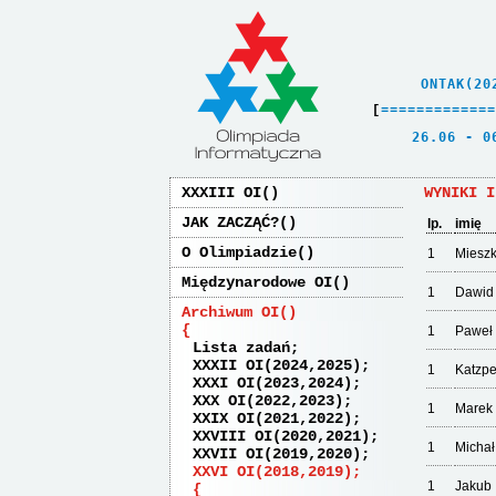
    ONTAK(20
[
=
=
=
=
=
=
=
=
=
=
=
=
=
   26.06 - 0
XXXIII OI
WYNIKI I
JAK ZACZĄĆ?
lp.
imię
O Olimpiadzie
1
Miesz
Międzynarodowe OI
1
Dawid
Archiwum OI
1
Paweł
Lista zadań
XXXII OI(2024,2025)
1
Katzpe
XXXI OI(2023,2024)
XXX OI(2022,2023)
1
Marek
XXIX OI(2021,2022)
XXVIII OI(2020,2021)
1
Michał
XXVII OI(2019,2020)
XXVI OI(2018,2019)
1
Jakub