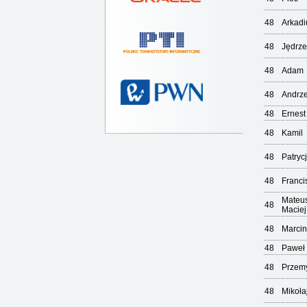
48
Arkadi
48
Jędrze
48
Adam
48
Andrze
48
Ernest
48
Kamil
48
Patryc
48
Franci
Mateu
48
Maciej
48
Marcin
48
Paweł
48
Przem
48
Mikoła