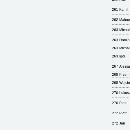
261
Kamil
262
Mateu
263
Michał
263
Domin
263
Michał
263
Igor
267
Aless
268
Przem
268
Wojci
270
Łukas
270
Piotr
272
Piotr
272
Jan