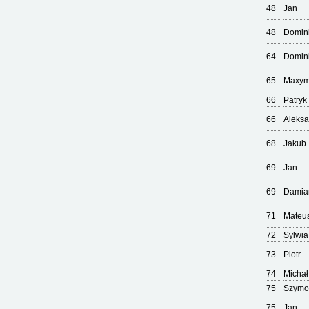
48
Jan
48
Domin
64
Domin
65
Maxym
66
Patryk
66
Aleks
68
Jakub
69
Jan
69
Damia
71
Mateu
72
Sylwia
73
Piotr
74
Michał
75
Szymo
75
Jan