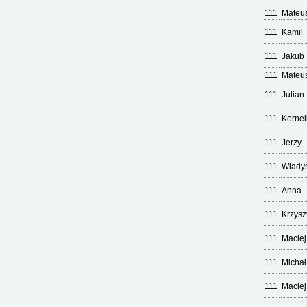
111
Mateu
111
Kamil
111
Jakub
111
Mateu
111
Julian
111
Kornel
111
Jerzy
111
Włady
111
Anna
111
Krzysz
111
Maciej
111
Michał
111
Maciej