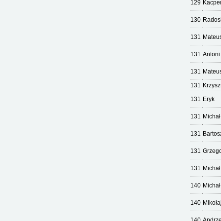
129
Kacpe
130
Rados
131
Mateu
131
Antoni
131
Mateu
131
Krzysz
131
Eryk
131
Michał
131
Bartos
131
Grzeg
131
Michał
140
Michał
140
Mikoła
140
Andrze