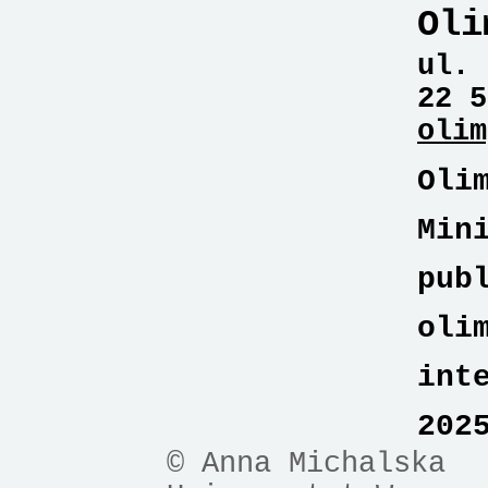
Oli
ul. 
22 5
olim
Oli
Min
pub
oli
int
202
© Anna Michalska