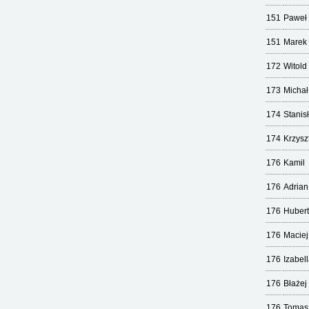
151
Paweł
151
Marek
172
Witold
173
Michał
174
Stanis
174
Krzysz
176
Kamil
176
Adrian
176
Hubert
176
Maciej
176
Izabel
176
Błażej
176
Tomas