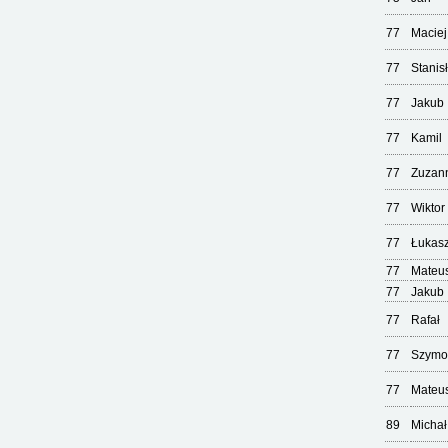
77
Maciej
77
Stanis
77
Jakub
77
Kamil
77
Zuzan
77
Wiktor
77
Łukas
77
Mateu
77
Jakub
77
Rafał
77
Szymo
77
Mateu
89
Michał